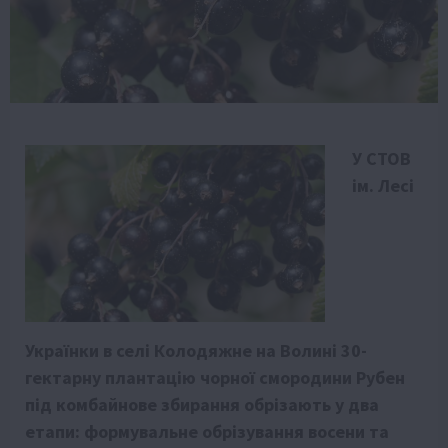
У СТОВ
ім. Лесі
Українки в селі Колодяжне на Волині 30-
гектарну плантацію чорної смородини Рубен
під комбайнове збирання обрізають у два
етапи: формувальне обрізування восени та