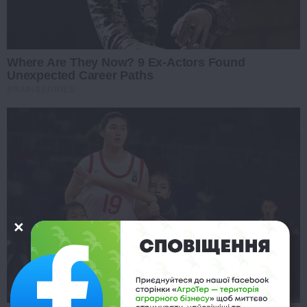
Where Are They Now? 9 Ex-Actors Found
Unexpected Career Paths
BRAINBERRIES