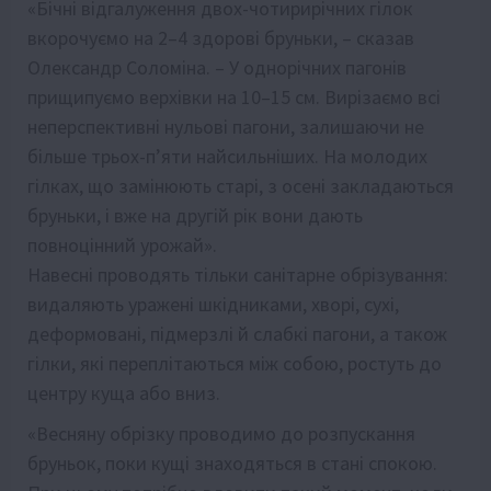
«Бічні відгалуження двох-чотирирічних гілок
вкорочуємо на 2–4 здорові бруньки, – сказав
Олександр Соломіна. – У однорічних пагонів
прищипуємо верхівки на 10–15 см. Вирізаємо всі
неперспективні нульові пагони, залишаючи не
більше трьох-п’яти найсильніших. На молодих
гілках, що замінюють старі, з осені закладаються
бруньки, і вже на другій рік вони дають
повноцінний урожай».
Навесні проводять тільки санітарне обрізування:
видаляють уражені шкідниками, хворі, сухі,
деформовані, підмерзлі й слабкі пагони, а також
гілки, які переплітаються між собою, ростуть до
центру куща або вниз.
«Весняну обрізку проводимо до розпускання
бруньок, поки кущі знаходяться в стані спокою.