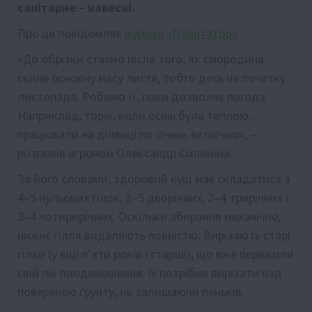
санітарне – навесні.
Про це повідомляє
журнал «Плантатор»
.
«До обрізки стаємо після того, як смородина
скине основну масу листя, тобто десь на початку
листопада. Робимо її, поки дозволяє погода.
Наприклад, торік, коли осінь була теплою,
працювали на ділянці по січень включно», –
розповів агроном Олександр Соломіна.
За його словами, здоровий кущ має складатися з
4–5 нульових гілок, 3–5 дворічних, 2–4 трирічних і
3–4 чотирирічних. Оскільки збирання механічне,
нижнє гілля видаляють повністю. Вирізають старі
гілки (у віці п’яти років і старші), що вже пережили
свій пік плодоношення. Їх потрібно вирізати над
поверхнею ґрунту, не залишаючи пеньків.