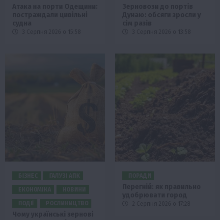
Атака на порти Одещини:
Зерновози до портів
постраждали цивільні
Дунаю: обсяги зросли у
судна
сім разів
3 Серпня 2026 о 15:58
3 Серпня 2026 о 13:58
БІЗНЕС
ГАЛУЗІ АПК
ПОРАДИ
Перегній: як правильно
ЕКОНОМІКА
НОВИНИ
удобрювати город
ПОДІЇ
РОСЛИНИЦТВО
2 Серпня 2026 о 17:28
Чому українські зернові