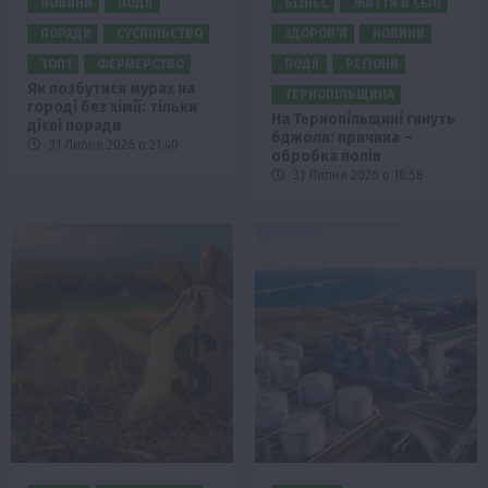
НОВИНИ
ПОДІЇ
БІЗНЕС
ЖИТТЯ В СЕЛІ
ПОРАДИ
СУСПІЛЬСТВО
ЗДОРОВ’Я
НОВИНИ
ТОП1
ФЕРМЕРСТВО
ПОДІЇ
РЕГІОНИ
Як позбутися мурах на
ТЕРНОПІЛЬЩИНА
городі без хімії: тільки
На Тернопільщині гинуть
дієві поради
бджоли: причина –
31 Липня 2026 о 21:40
обробка полів
31 Липня 2026 о 18:58