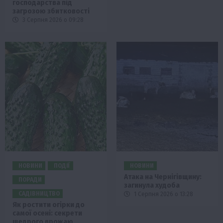
господарства під
загрозою збитковості
3 Серпня 2026 о 09:28
НОВИНИ
ПОДІЇ
НОВИНИ
Атака на Чернігівщину:
ПОРАДИ
загинула худоба
САДІВНИЦТВО
1 Серпня 2026 о 13:28
Як ростити огірки до
самої осені: секрети
щедрого врожаю