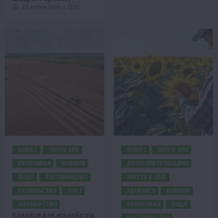
2 Серпня 2026 о 12:13
БІЗНЕС
ГАЛУЗІ АПК
БІЗНЕС
ГАЛУЗІ АПК
ЕКОНОМІКА
НОВИНИ
ДНІПРОПЕТРОВЩИНА
ПОДІЇ
РОСЛИНИЦТВО
ЖИТТЯ В СЕЛІ
СУСПІЛЬСТВО
ТОП1
ЗДОРОВ’Я
НОВИНИ
ФЕРМЕРСТВО
ПЕРЕРОБКА
ПОДІЇ
Кредити для аграріїв під
РОСЛИНИЦТВО