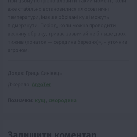
При цьому потрібно вловити такий момент, коли
вже стабільно встановилися плюсові нічні
температури, інакше обрізані кущі можуть
підмерзнути. Період, коли можна проводити
весняну обрізку, триває зазвичай не більше двох
тижнів (початок — середина березня)», – уточнив
агроном.
Додав:
Гриць Синівець
Джерело:
ArgoTer
Позначки:
кущ
,
смородина
Залишити коментар