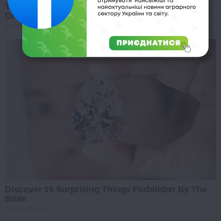
Tallest Women On Earth — Their Height Is Jaw-
Dropping
BRAINBERRIES
Discover 15 Surprising Things Forbidden By The
Bible
BRAINBERRIES