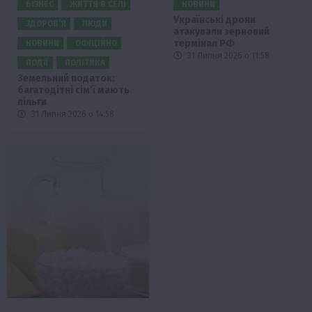
БІЗНЕС
ЖИТТЯ В СЕЛІ
НОВИНИ
Українські дрони
ЗДОРОВ’Я
ЛЮДИ
атакували зерновий
термінал РФ
НОВИНИ
ОФІЦІЙНО
31 Липня 2026 о 11:58
ПОДІЇ
ПОЛІТИКА
Земельний податок:
багатодітні сім’ї мають
пільги
31 Липня 2026 о 14:58