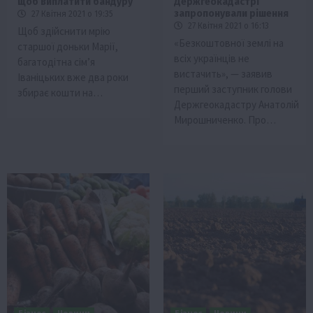
щоб виплатити бандуру
Держгеокадастрі
запропонували рішення
27 Квітня 2021 о 19:35
27 Квітня 2021 о 16:13
Щоб здійснити мрію
«Безкоштовної землі на
старшої доньки Марії,
всіх українців не
багатодітна сім’я
вистачить», — заявив
Іваніцьких вже два роки
перший заступник голови
збирає кошти на…
Держгеокадастру Анатолій
Мирошниченко. Про…