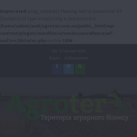
Deprecated
: preg_replace(): Passing null to parameter #3
($subject) of type array|string is deprecated in
/home/admin/web/agroter.com.ua/public_html/wp-
content/plugins/wordfence/vendor/wordfence/wf-
waf/src/lib/rules.php
on line
1896
Перейти
Нд. 9 Серпня 2026
до
Відео
Зображення
вмісту
Facebook
Twitter
Feed