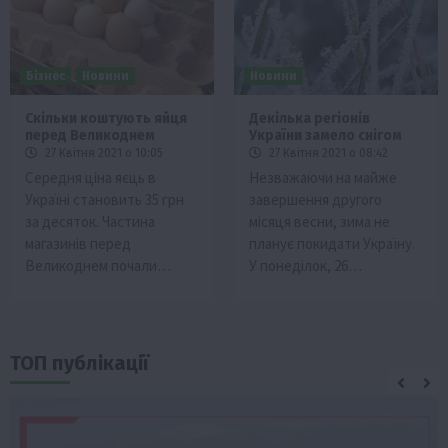
Бізнес
Новини
Новини
Скільки коштують яйця
Декілька регіонів
перед Великоднем
України замело снігом
27 Квітня 2021 о 10:05
27 Квітня 2021 о 08:42
Середня ціна яєць в
Незважаючи на майже
Україні становить 35 грн
завершення другого
за десяток. Частина
місяця весни, зима не
магазинів перед
планує покидати Україну.
Великоднем почали…
У понеділок, 26…
ТОП публікації