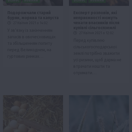
Бізнес
Новини
Бізнес
Новини
Подорожчали старий
Експерт розповів, які
буряк, морква та капуста
неприємності можуть
чекати власників після
27 Квітня 2021 о 14:02
купівлі сільгоспземлі
У зв’язку із закінченням
27 Квітня 2021 о 12:02
запасів в овочесховищах
Перед купівлею
та збільшенням попиту
сільськогосподарської
перед Великоднем, на
землі потрібно зважити
гуртових ринках…
усі ризики, щоб дарма не
втрачати кошти та
отримати…