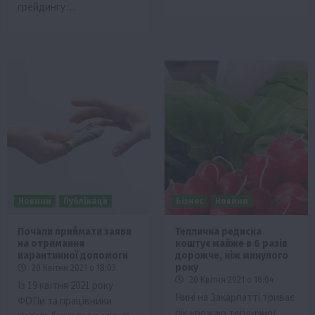
грейдингу…
Новини
Публікації
Бізнес
Новини
Почали приймати заяви
Теплична редиска
на отримання
коштує майже в 6 разів
карантинної допомоги
дорожче, ніж минулого
року
20 Квітня 2021 о 18:03
20 Квітня 2021 о 16:04
Із 19 квітня 2021 року
Нині на Закарпатті триває
ФОПи та працівники
пік урожаю тепличної