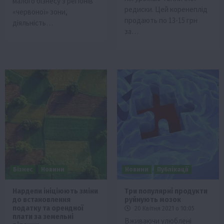
малого бізнесу з регіонів
редиски. Цей коренеплід
«червоної» зони,
продають по 13-15 грн
діяльність…
за…
Бізнес
Новини
Новини
Публікації
Нардепи ініціюють зміни
Три популярні продукти
до встановлення
руйнують мозок
податку та орендної
20 Квітня 2021 о 10:05
плати за земельні
Вживаючи улюблені