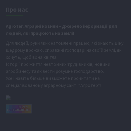
Про нас
Аgr
oTer. Аграрні новини
– джерело інформації для
людей, які працюють на землі!
Для людей, руки яких натомлені працею, які знають ціну
щедрому врожаю, справжні господарі на своїй землі, які
хочуть, щоб вона квітла.
Історії про життя невтомних трудівників, новини
агробізнесу та як вести розумне господарство.
Усе і навіть більше ви зможете прочитати на
спеціалізованому аграрному сайті
“Агротер”
!