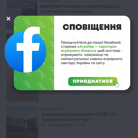
Економіка
Виробництво цукру в Європі падає до
десятирічного мінімуму
7 Серпня 2026 о 17:58
Наука
Новини
Події
Регіони
ТОП1
Туризм
Фермерство
Франківщина
У Карпатах виявили рідкісний гриб
Свиняче вухо
7 Серпня 2026 о 17:28
Технології
Väderstad Carrier 925: ефективна
обробка важких ґрунтів
7 Серпня 2026 о 16:58
Технології
Алюмінієвий напівпричіп KRONE SX:
перевезення без втрат
7 Серпня 2026 о 16:28