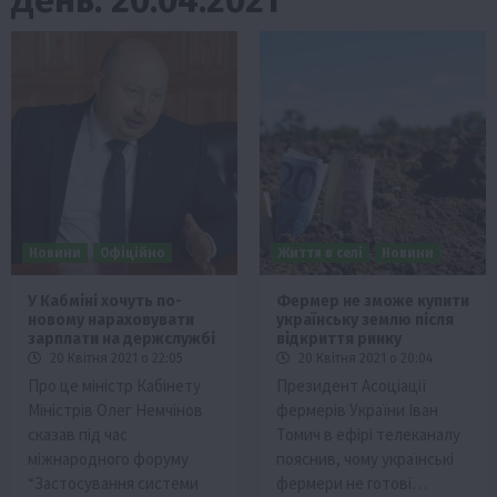
Новини
Офіційно
Життя в селі
Новини
У Кабміні хочуть по-
Фермер не зможе купити
новому нараховувати
українську землю після
зарплати на держслужбі
відкриття ринку
20 Квітня 2021 о 22:05
20 Квітня 2021 о 20:04
Про це міністр Кабінету
Президент Асоціації
Міністрів Олег Немчінов
фермерів України Іван
сказав під час
Томич в ефірі телеканалу
міжнародного форуму
пояснив, чому українські
“Застосування системи
фермери не готові…