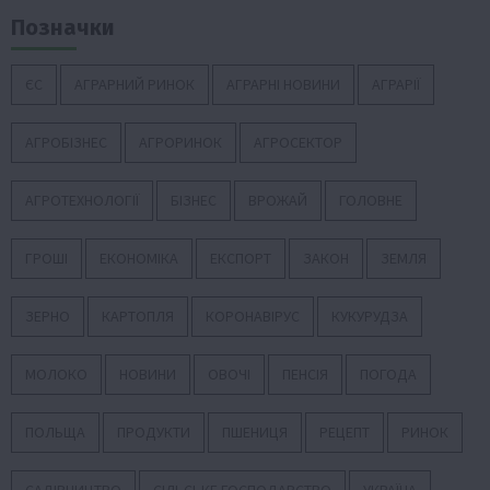
Позначки
ЄС
АГРАРНИЙ РИНОК
АГРАРНІ НОВИНИ
АГРАРІЇ
АГРОБІЗНЕС
АГРОРИНОК
АГРОСЕКТОР
АГРОТЕХНОЛОГІЇ
БІЗНЕС
ВРОЖАЙ
ГОЛОВНЕ
ГРОШІ
ЕКОНОМІКА
ЕКСПОРТ
ЗАКОН
ЗЕМЛЯ
ЗЕРНО
КАРТОПЛЯ
КОРОНАВІРУС
КУКУРУДЗА
МОЛОКО
НОВИНИ
ОВОЧІ
ПЕНСІЯ
ПОГОДА
ПОЛЬЩА
ПРОДУКТИ
ПШЕНИЦЯ
РЕЦЕПТ
РИНОК
САДІВНИЦТВО
СІЛЬСЬКЕ ГОСПОДАРСТВО
УКРАЇНА