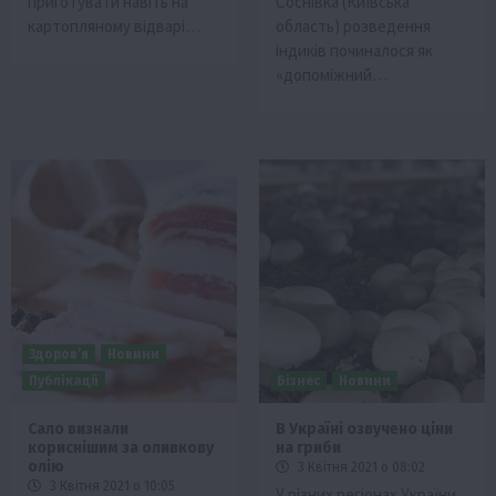
приготувати навіть на
Соснівка (Київська
картопляному відварі…
область) розведення
індиків починалося як
«допоміжний…
Здоров’я
Новини
Публікації
Бізнес
Новини
Сало визнали
В Україні озвучено ціни
кориснішим за оливкову
на гриби
олію
3 Квітня 2021 о 08:02
3 Квітня 2021 о 10:05
У різних регіонах України