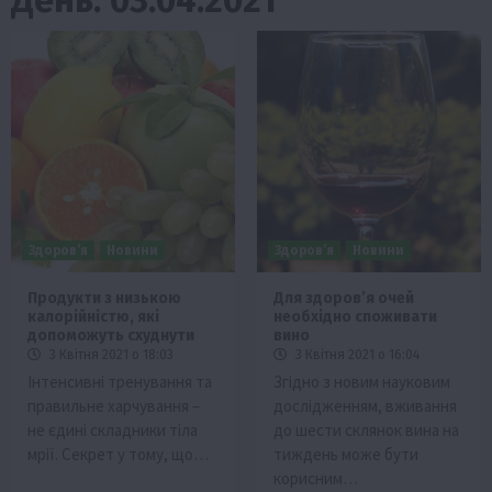
Здоров’я
Новини
Здоров’я
Новини
Продукти з низькою
Для здоров’я очей
калорійністю, які
необхідно споживати
допоможуть схуднути
вино
3 Квітня 2021 о 18:03
3 Квітня 2021 о 16:04
Інтенсивні тренування та
Згідно з новим науковим
правильне харчування –
дослідженням, вживання
не єдині складники тіла
до шести склянок вина на
мрії. Секрет у тому, що…
тиждень може бути
корисним…