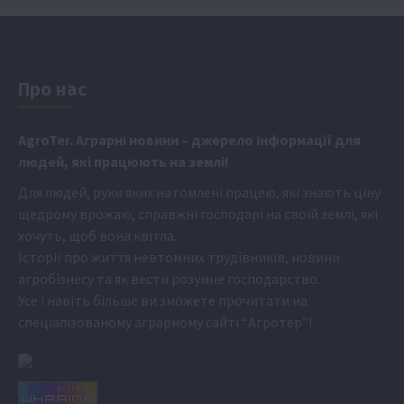
Про нас
Аgr
oTer. Аграрні новини
– джерело інформації для
людей, які працюють на землі!
Для людей, руки яких натомлені працею, які знають ціну
щедрому врожаю, справжні господарі на своїй землі, які
хочуть, щоб вона квітла.
Історії про життя невтомних трудівників, новини
агробізнесу та як вести розумне господарство.
Усе і навіть більше ви зможете прочитати на
спеціалізованому аграрному сайті
“Агротер”
!