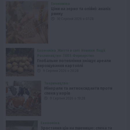
Економіка
Ціни на зерно та олійні: аналіз
ринку
10 Серпня 2026 о 07:28
Економіка
Життя в селі
Новини
Події
Рослиництво
ТОП1
Фермерство
Глобальне потепління зміщує ареали
вирощування картоплі
9 Серпня 2026 о 20:28
Твариництво
Мінерали та антиоксиданти проти
спеки у корів
9 Серпня 2026 о 19:28
Економіка
Зростання цін на пшеницю: спека та