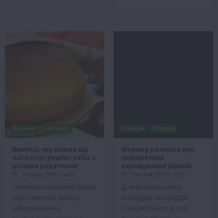
Новини
Смачно!
Новини
Поради
Випічка, яку можна під
Фермер розповів про
час посту: рецепт хліба з
перспективи
різними додатками
вирощування індиків
3 Квітня 2021 о 14:02
3 Квітня 2021 о 12:02
Смачний і корисний пісний
Для фермерського
хліб з кмином, анісом,
господарства Андрія
імбиром можна
Ковалевського в селі