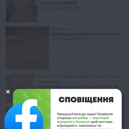
експортні виклики
9 Серпня 2026 о 11:58
Економіка
Ціни на зерно: прогнози експертів
9 Серпня 2026 о 11:28
Життя в селі
Новини
Офіційно
Події
Поради
Рослиництво
Який врожай зернових чекає в Україні за
останніми прогнозами
9 Серпня 2026 о 09:28
Регіони
Ціни на овочі та фрукти на Одещині
впали
8 Серпня 2026 о 15:58