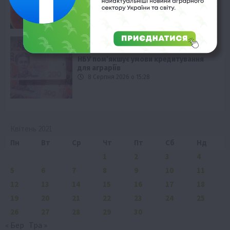
Бізнес
Економіка
Новини
Події
Фермерство
НБУ пом’якшує умови кредитування
для аграріїв
8 Серпня 2026 о 15:28
Квітень 2021
Пн
Вт
Ср
Чт
Пт
Сб
Нд
1
2
3
4
5
6
7
8
9
10
11
12
13
14
15
16
17
18
19
20
21
22
23
24
25
26
27
28
29
30
« Бер
Тра »