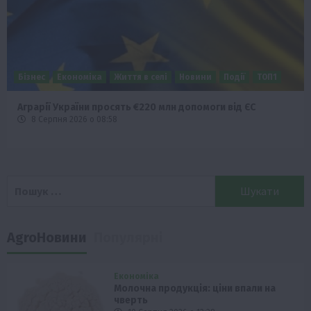
Бізнес
Економіка
Життя в селі
Новини
Події
ТОП1
Аграрії України просять €220 млн допомоги від ЄС
8 Серпня 2026 о 08:58
Пошук:
AgroНовини
Популярні
Економіка
Молочна продукція: ціни впали на
чверть