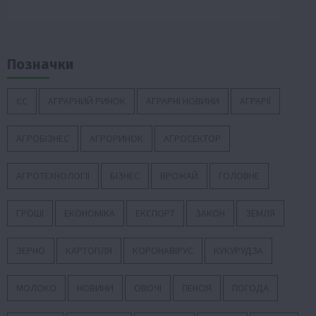
Позначки
ЄС
АГРАРНИЙ РИНОК
АГРАРНІ НОВИНИ
АГРАРІЇ
АГРОБІЗНЕС
АГРОРИНОК
АГРОСЕКТОР
АГРОТЕХНОЛОГІЇ
БІЗНЕС
ВРОЖАЙ
ГОЛОВНЕ
ГРОШІ
ЕКОНОМІКА
ЕКСПОРТ
ЗАКОН
ЗЕМЛЯ
ЗЕРНО
КАРТОПЛЯ
КОРОНАВІРУС
КУКУРУДЗА
МОЛОКО
НОВИНИ
ОВОЧІ
ПЕНСІЯ
ПОГОДА