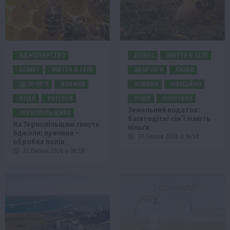
БДЖОЛЯРСТВО
БІЗНЕС
ЖИТТЯ В СЕЛІ
БІЗНЕС
ЖИТТЯ В СЕЛІ
ЗДОРОВ’Я
ЛЮДИ
ЗДОРОВ’Я
НОВИНИ
НОВИНИ
ОФІЦІЙНО
ПОДІЇ
РЕГІОНИ
ПОДІЇ
ПОЛІТИКА
Земельний податок:
ТЕРНОПІЛЬЩИНА
багатодітні сім’ї мають
На Тернопільщині гинуть
пільги
бджоли: причина –
31 Липня 2026 о 14:58
обробка полів
31 Липня 2026 о 18:58