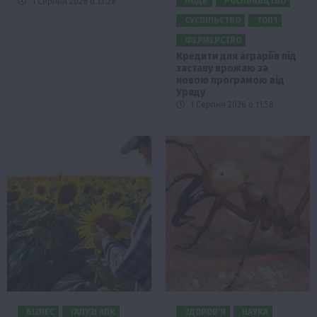
ПОДІЇ
РОСЛИНИЦТВО
1 Серпня 2026 о 13:28
СУСПІЛЬСТВО
ТОП1
ФЕРМЕРСТВО
Кредити для аграріїв під
заставу врожаю за
новою програмою від
Уряду
1 Серпня 2026 о 11:58
БІЗНЕС
ГАЛУЗІ АПК
ЗДОРОВ’Я
НАУКА