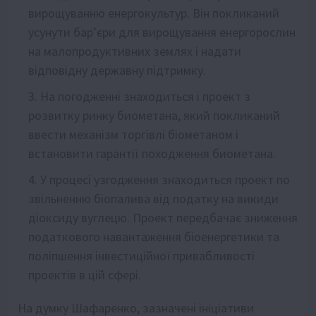
вирощуванню енергокультур. Він покликаний
усунути бар’єри для вирощування енергорослин
на малопродуктивних землях і надати
відповідну державну підтримку.
На погодженні знаходиться і проект з
розвитку ринку биометана, який покликаний
ввести механізм торгівлі біометаном і
встановити гарантії походження биометана.
У процесі узгодження знаходиться проект по
звільненню біопалива від податку на викиди
діоксиду вуглецю. Проект передбачає зниження
податкового навантаження біоенергетики та
поліпшення інвестиційної привабливості
проектів в цій сфері.
На думку Шафаренко, зазначені ініціативи