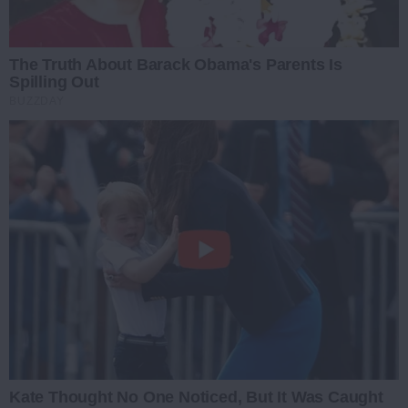
The Truth About Barack Obama's Parents Is
Spilling Out
BUZZDAY
Kate Thought No One Noticed, But It Was Caught