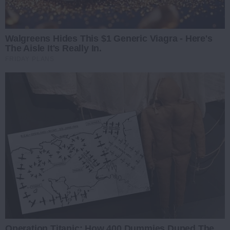
Walgreens Hides This $1 Generic Viagra - Here's
The Aisle It's Really In.
FRIDAY PLANS
Operation Titanic: How 400 Dummies Duped The