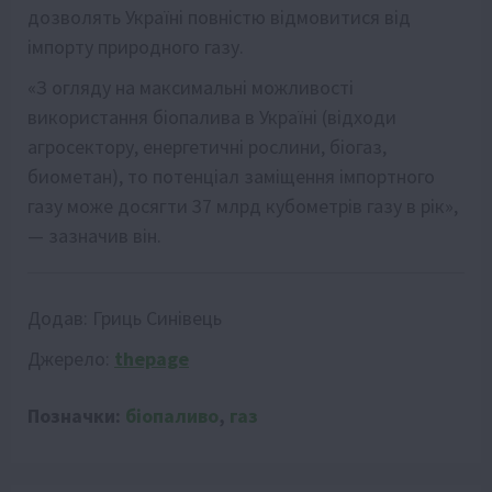
дозволять Україні повністю відмовитися від
імпорту природного газу.
«З огляду на максимальні можливості
використання біопалива в Україні (відходи
агросектору, енергетичні рослини, біогаз,
биометан), то потенціал заміщення імпортного
газу може досягти 37 млрд кубометрів газу в рік»,
— зазначив він.
Додав:
Гриць Синівець
Джерело:
thepage
Позначки:
біопаливо
,
газ