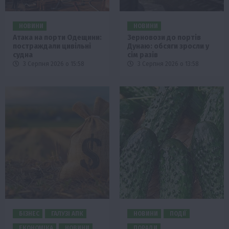
НОВИНИ
НОВИНИ
Атака на порти Одещини:
Зерновози до портів
постраждали цивільні
Дунаю: обсяги зросли у
судна
сім разів
3 Серпня 2026 о 15:58
3 Серпня 2026 о 13:58
БІЗНЕС
ГАЛУЗІ АПК
НОВИНИ
ПОДІЇ
ЕКОНОМІКА
НОВИНИ
ПОРАДИ