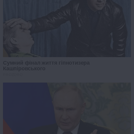
Сумний фінал життя гіпнотизера
Кашпіровського
PROZORO