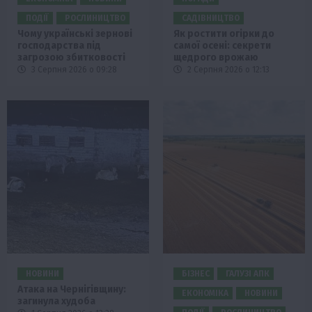
ПОДІЇ
РОСЛИНИЦТВО
САДІВНИЦТВО
Чому українські зернові
Як ростити огірки до
господарства під
самої осені: секрети
загрозою збитковості
щедрого врожаю
3 Серпня 2026 о 09:28
2 Серпня 2026 о 12:13
НОВИНИ
БІЗНЕС
ГАЛУЗІ АПК
Атака на Чернігівщину:
ЕКОНОМІКА
НОВИНИ
загинула худоба