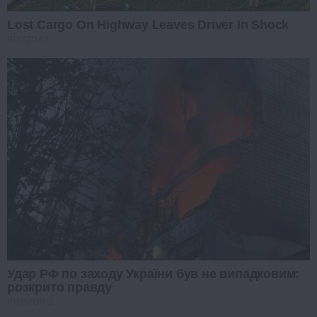
Lost Cargo On Highway Leaves Driver In Shock
BUZZDAY
Удар РФ по заходу України був не випадковим:
розкрито правду
PROZORO