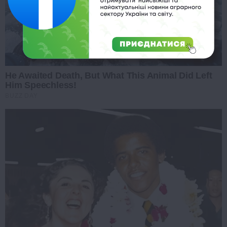
He Awaited Death, But What This Animal Did Left
Him Speechless!
BUZZ DAY