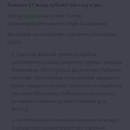
близько 37 млрд кубометрів газу в рік.
Про це
заявив
заступник Голови
Держенергоефективності Юрій Шафаренко.
Він назвав такі ініціативи з розвитку біогазової
галузі:
Зараз на фінішній прямій розробка
законопроекту щодо розвитку торгівлі твердим
біопаливом. Він готується до розгляду Кабінету
міністрів. Законопроект покликаний оформити
ринок твердого палива, забезпечити надійність
поставок біопалива, стабільність цін на нього,
встановити вимоги до якості палива для
біоТЕЦ.
На погодженні з органами виконавчої влади
знаходиться законопроект про сприяння