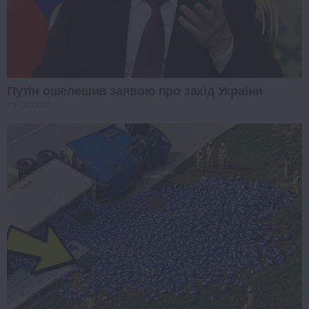
Путін ошелешив заявою про захід України
PROZORO