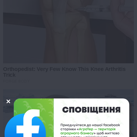
Orthopedist: Very Few Know This Knee Arthritis
Trick
FORGE BODY