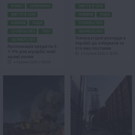
БІЗНЕС
ЕКОНОМІКА
ЖИТТЯ В СЕЛІ
ЖИТТЯ В СЕЛІ
НОВИНИ
ПОДІЇ
НОВИНИ
ПОДІЇ
СУСПІЛЬСТВО
СУСПІЛЬСТВО
ТОП1
ФЕРМЕРСТВО
Температурні рекорди в
ФЕРМЕРСТВО
Україні: де очікувати та
Пролонгація кредитів 5-
хто вже поставив
7-9% для аграріїв: нові
3 Серпня 2026 о 18:50
кращі умови
4 Серпня 2026 о 08:58