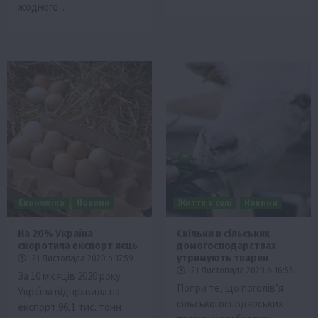
жодного…
Економіка
Новини
Життя в селі
Новини
На 20% Україна
Скільки в сільських
скоротила експорт яєць
домогосподарствах
утримують тварин
21 Листопада 2020 о 17:59
21 Листопада 2020 о 16:55
За 10 місяців 2020 року
Попри те, що поголів’я
Україна відправила на
сільськогосподарських
експорт 96,1 тис. тонн