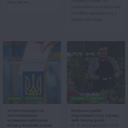
тварин у особистих
яєць, що на…
селянських господарствах
постійно зменшується, у
деяких секторах…
Новини
Політика
Новини
Смачно!
«Слуга Народу» та
Ковбаса з риби:
«Батьківщина»
подолянин готує страву,
отримали найбільше
якій тисячу років
місць у місцевих радах
21 Листопада 2020 о 12:28