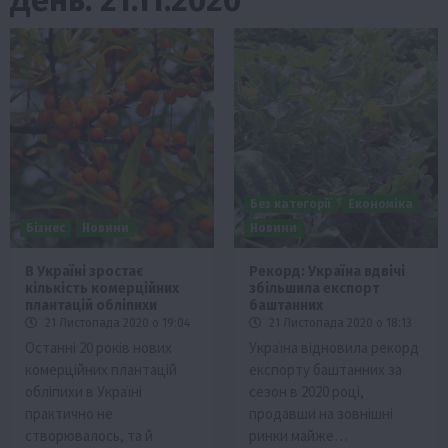
Без категорії
Економіка
Бізнес
Новини
Новини
В Україні зростає
Рекорд: Україна вдвічі
кількість комерційних
збільшила експорт
плантацій обліпихи
баштанних
21 Листопада 2020 о 19:04
21 Листопада 2020 о 18:13
Останні 20 років нових
Україна відновила рекорд
комерційних плантацій
експорту баштанних за
обліпихи в Україні
сезон в 2020 році,
практично не
продавши на зовнішні
створювалось, та й
ринки майже…