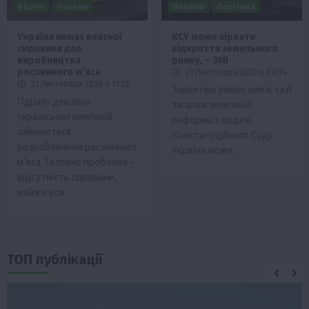
Бізнес
Новини
Новини
Політика
Україна немає власної
КСУ може зірвати
сировини для
відкриття земельного
виробництва
ринку, – ЗМІ
рослинного м’яса
21 Листопада 2020 о 09:34
21 Листопада 2020 о 11:26
Закон про ринок землі та й
Одразу декілька
загалом земельна
українських компаній
реформа з подачі
займаються
Конституційного Суду
розробленням рослинного
України може…
м’яса. Головна проблема –
відсутність сировини,
майже вся…
ТОП публікації