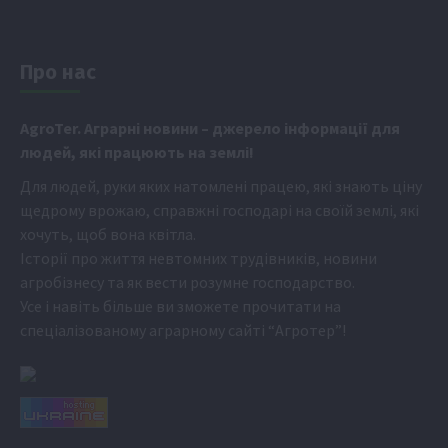
Про нас
Аgr
oTer. Аграрні новини
– джерело інформації для
людей, які працюють на землі!
Для людей, руки яких натомлені працею, які знають ціну
щедрому врожаю, справжні господарі на своїй землі, які
хочуть, щоб вона квітла.
Історії про життя невтомних трудівників, новини
агробізнесу та як вести розумне господарство.
Усе і навіть більше ви зможете прочитати на
спеціалізованому аграрному сайті
“Агротер”
!