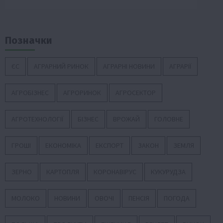
Позначки
ЄС
АГРАРНИЙ РИНОК
АГРАРНІ НОВИНИ
АГРАРІЇ
АГРОБІЗНЕС
АГРОРИНОК
АГРОСЕКТОР
АГРОТЕХНОЛОГІЇ
БІЗНЕС
ВРОЖАЙ
ГОЛОВНЕ
ГРОШІ
ЕКОНОМІКА
ЕКСПОРТ
ЗАКОН
ЗЕМЛЯ
ЗЕРНО
КАРТОПЛЯ
КОРОНАВІРУС
КУКУРУДЗА
МОЛОКО
НОВИНИ
ОВОЧІ
ПЕНСІЯ
ПОГОДА