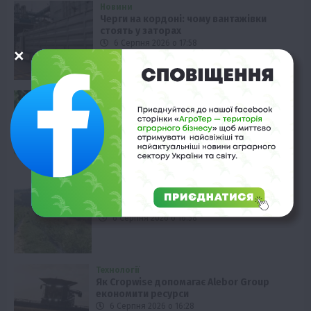
Новини
Черги на кордоні: чому вантажівки
стоять у заторах
6 Серпня 2026 о 17:58
Вінниччина
Вирощування артишоків: чи вигідно
фермерам в Україні
6 Серпня 2026 о 17:28
Закарпаття
Лохина на Закарпатті: врожайність 3 кг
з куща у горах
6 Серпня 2026 о 16:58
Технології
Як Cropwise допомагає Alebor Group
економити ресурси
6 Серпня 2026 о 16:28