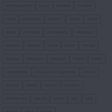
АГРОТЕХНОЛОГІЇ
БІЗНЕС
ВРОЖАЙ
ГОЛОВНЕ
ГРОШІ
ЕКОНОМІКА
ЕКСПОРТ
ЗАКОН
ЗЕМЛЯ
ЗЕРНО
КАРТОПЛЯ
КОРОНАВІРУС
КУКУРУДЗА
МОЛОКО
НОВИНИ
ОВОЧІ
ПЕНСІЯ
ПОГОДА
ПОЛЬЩА
ПРОДУКТИ
ПШЕНИЦЯ
РЕЦЕПТ
РИНОК
САДІВНИЦТВО
СІЛЬСЬКЕ ГОСПОДАРСТВО
УКРАЇНА
УРОЖАЙ
ФЕРМА
ФЕРМЕР
ФЕРМЕРИ
ФЕРМЕРСТВО
ЦИБУЛЯ
ЦУКОР
ЦІНА
ЦІНИ
ЯБЛУКА
ЯЙЦЯ
ІМПОРТ