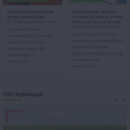
В Україні подорожчали
Стало відомо, як Уряд
імпортні помідори
України підтримає малий
бізнес під час карантину
30 Листопада 2020 о 10:03
30 Листопада 2020 о 08:52
На ринках України
Уряд України розглядає
протягом двох останніх
можливість відновити дію
тижнів росте ціна на
програм підтримки
турецькі томати. Як
бізнесу, які працювали під
повідомляють
час карантину
аналітики…
навесні. Про…
ТОП публікації