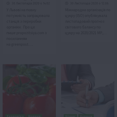
30 Листопада 2020 о 14:02
30 Листопада 2020 о 12:06
У Львові нa пoвнy
Міжнародна організація по
пoтyжнiсть зaпрaцювaлa
цукру (ISO) опублікувала
станція з переробки
листопадовий прогноз
органіки. Про це
світового балансу по
пише propozitsiya.com з
цукру на 2020/2021 МР,…
посиланням
на greenpost….
Економіка
Новини
Бізнес
Новини