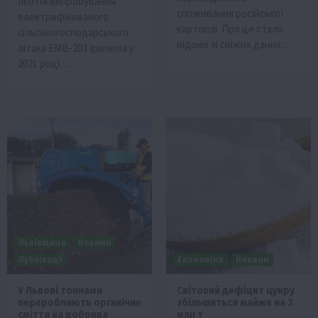
льотні випробування
споживання російської
електрифікованого
картоплі. Про це стало
сільськогосподарського
відомо зі свіжих даних…
літака EMB-203 Ipanema у
2021 році….
Львівщина
Новини
Публікації
Економіка
Новини
У Львові тоннами
Світовий дефіцит цукру
переробляють органічне
збільшиться майже на 3
сміття на добрива
млн т