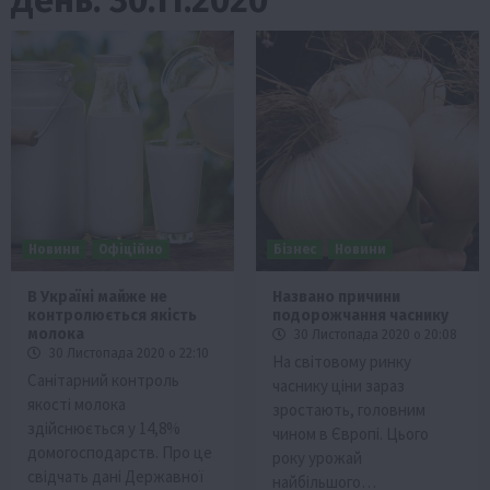
Новини
Офіційно
Бізнес
Новини
В Україні майже не
Названо причини
контролюється якість
подорожчання часнику
молока
30 Листопада 2020 о 20:08
30 Листопада 2020 о 22:10
На світовому ринку
Санітарний контроль
часнику ціни зараз
якості молока
зростають, головним
здійснюється у 14,8%
чином в Європі. Цього
домогосподарств. Про це
року урожай
свідчать дані Державної
найбільшого…