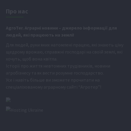
Про нас
Аgr
oTer. Аграрні новини
– джерело інформації для
людей, які працюють на землі!
Для людей, руки яких натомлені працею, які знають ціну
щедрому врожаю, справжні господарі на своїй землі, які
хочуть, щоб вона квітла.
Історії про життя невтомних трудівників, новини
агробізнесу та як вести розумне господарство.
Усе і навіть більше ви зможете прочитати на
спеціалізованому аграрному сайті
“Агротер”
!