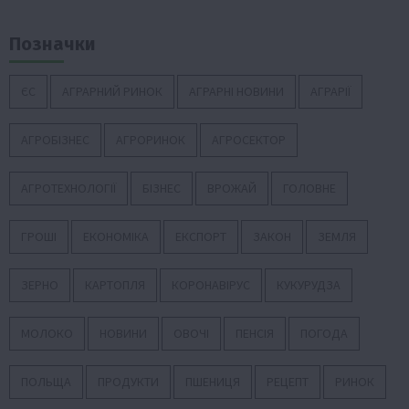
Позначки
ЄС
АГРАРНИЙ РИНОК
АГРАРНІ НОВИНИ
АГРАРІЇ
АГРОБІЗНЕС
АГРОРИНОК
АГРОСЕКТОР
АГРОТЕХНОЛОГІЇ
БІЗНЕС
ВРОЖАЙ
ГОЛОВНЕ
ГРОШІ
ЕКОНОМІКА
ЕКСПОРТ
ЗАКОН
ЗЕМЛЯ
ЗЕРНО
КАРТОПЛЯ
КОРОНАВІРУС
КУКУРУДЗА
МОЛОКО
НОВИНИ
ОВОЧІ
ПЕНСІЯ
ПОГОДА
ПОЛЬЩА
ПРОДУКТИ
ПШЕНИЦЯ
РЕЦЕПТ
РИНОК