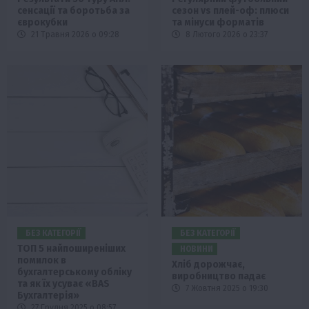
сенсації та боротьба за
сезон vs плей-оф: плюси
єврокубки
та мінуси форматів
21 Травня 2026 о 09:28
8 Лютого 2026 о 23:37
БЕЗ КАТЕГОРІЇ
БЕЗ КАТЕГОРІЇ
ТОП 5 найпоширеніших
НОВИНИ
помилок в
Хліб дорожчає,
бухгалтерському обліку
виробництво падає
та як їх усуває «BAS
7 Жовтня 2025 о 19:30
Бухгалтерія»
27 Грудня 2025 о 08:57