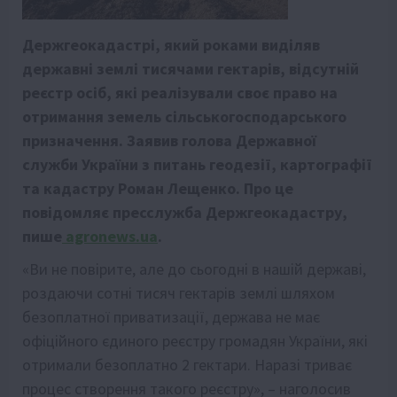
Держгеокадастрі, який роками виділяв
державні землі тисячами гектарів, відсутній
реєстр осіб, які реалізували своє право на
отримання земель сільськогосподарського
призначення. Заявив голова Державної
служби України з питань геодезії, картографії
та кадастру Роман Лещенко. Про це
повідомляє пресслужба Держгеокадастру,
пише
agronews.ua
.
«Ви не повірите, але до сьогодні в нашій державі,
роздаючи сотні тисяч гектарів землі шляхом
безоплатної приватизації, держава не має
офіційного єдиного реєстру громадян України, які
отримали безоплатно 2 гектари. Наразі триває
процес створення такого реєстру», – наголосив