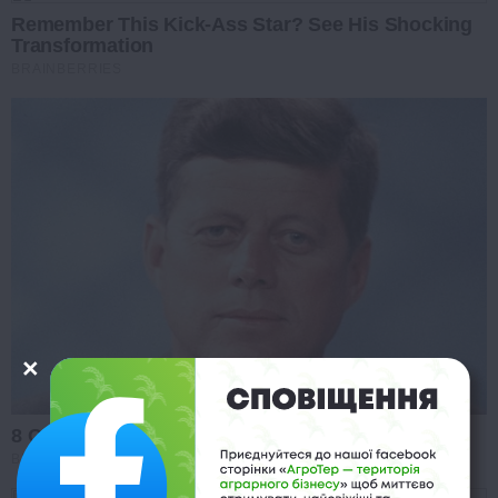
Remember This Kick-Ass Star? See His Shocking
Transformation
BRAINBERRIES
8 Conspiracies That Turned Out To Be True
BRAINBERRIES