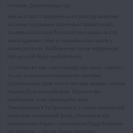
очільник Держгеокадастру.
Уже на старті створення цього реєстру виявлені
численні порушення зазначеної приватизації,
зокрема реалізація безоплатного права на 2 га
землі одними і тими ж людьми кілька разів у
різних регіонах. Найближчим часом інформацію
про цих осіб буде опубліковано.
«Суспільство має знати правду про своїх «героїв» і
те, що за роки розпорядження землями
Держгеокадастром тисячі гектарів кращих земель
України були розграбовані. Йдеться про
прибережні зони, рекреаційні зони
Причорномор’я та Приазов’я, а також прекрасний
природно-заповідний фонд, починаючи від
мальовничих Карпат і закінчуючи Пуща-Водицею
під Києвом», – додав Роман Лещенко.