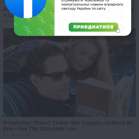
Hollywood's Inaccurate Portrayal Of Reality – Take
A Look Inside
BRAINBERRIES
Remember Them? These '90s Couples Defined An
Era—See The Complete List
BRAINBERRIES