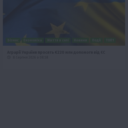
Наука
Новини
Події
Регіони
ТОП1
Туризм
Фермерство
Франківщина
У Карпатах виявили рідкісний гриб Свиняче вухо
7 Серпня 2026 о 17:28