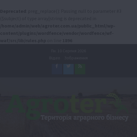
Deprecated
: preg_replace(): Passing null to parameter #3
($subject) of type array|string is deprecated in
/home/admin/web/agroter.com.ua/public_html/wp-
content/plugins/wordfence/vendor/wordfence/wf-
waf/src/lib/rules.php
on line
1896
Перейти
Пн. 10 Серпня 2026
до
Відео
Зображення
вмісту
Facebook
Twitter
Feed