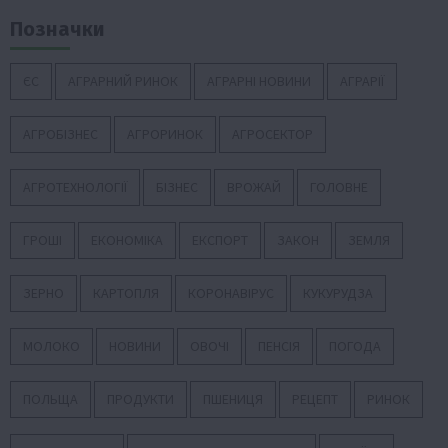
Позначки
ЄС
АГРАРНИЙ РИНОК
АГРАРНІ НОВИНИ
АГРАРІЇ
АГРОБІЗНЕС
АГРОРИНОК
АГРОСЕКТОР
АГРОТЕХНОЛОГІЇ
БІЗНЕС
ВРОЖАЙ
ГОЛОВНЕ
ГРОШІ
ЕКОНОМІКА
ЕКСПОРТ
ЗАКОН
ЗЕМЛЯ
ЗЕРНО
КАРТОПЛЯ
КОРОНАВІРУС
КУКУРУДЗА
МОЛОКО
НОВИНИ
ОВОЧІ
ПЕНСІЯ
ПОГОДА
ПОЛЬЩА
ПРОДУКТИ
ПШЕНИЦЯ
РЕЦЕПТ
РИНОК