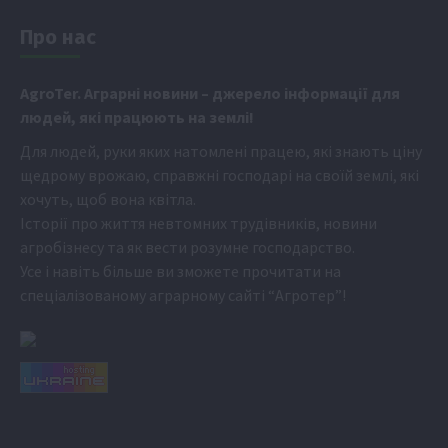
Про нас
Аgr
oTer. Аграрні новини
– джерело інформації для
людей, які працюють на землі!
Для людей, руки яких натомлені працею, які знають ціну
щедрому врожаю, справжні господарі на своїй землі, які
хочуть, щоб вона квітла.
Історії про життя невтомних трудівників, новини
агробізнесу та як вести розумне господарство.
Усе і навіть більше ви зможете прочитати на
спеціалізованому аграрному сайті
“Агротер”
!