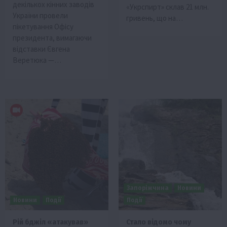
декількох кінних заводів
«Укрспирт» склав 21 млн.
України провели
гривень, що на…
пікетування Офісу
президента, вимагаючи
відставки Євгена
Веретюка —…
Запоріжчина
Новини
Новини
Події
Події
Рій бджіл «атакував»
Стало відомо чому