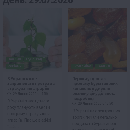
Новини
Публікації
Регіони
Економіка
Новини
В Україні може
Перші аукціони з
запрацювати програма
продажу бурштинових
страхування аграріїв
копалень відкрили
реальну ціну ділянок:
29 Липня 2020 о 17:56
подробиці
В Україні з наступного
29 Липня 2020 о 15:50
року планують ввести
В Україні на електронних
програму страхування
торгах почали легально
аграріїв. Про це в ефірі
продавати бурштинові
“112…
копальні. Їх ціна в ході