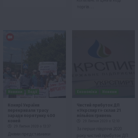
торгів…
Новини
Події
Економіка
Новини
Конярі України
Чистий прибуток ДП
перекривали трасу
«Укрспирт» склав 21
заради порятунку 400
мільйон гривень
коней
29 Липня 2020 о 12:10
29 Липня 2020 о 13:37
За перше півріччя 2020
Днями представники
року чистий прибуток ДП