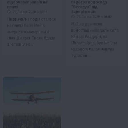
відпочивальників на
пересох водоспад
пляжі
“Веселун” під
Запоріжжям
29 Липня 2020 о 10:16
29 Липня 2020 о 10:02
Незвичайна подія сталася
Майже два місяці
на пляжі Кейп Мей в
водоспад неподалік села
американському штаті
Кінські Роздори, на
Нью-Джерсі. Тисячі бджіл
Пологівщині, був місцем
злетілися на…
масового паломництва
туристів….