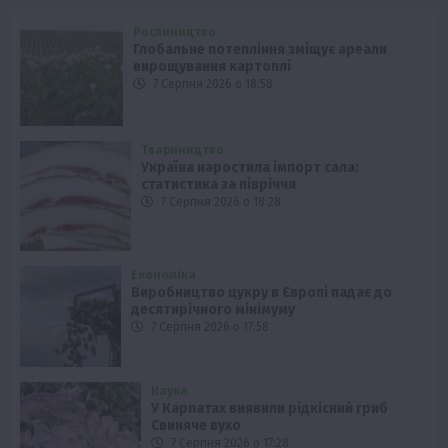
Рослиництво
Глобальне потепління зміщує ареали
вирощування картоплі
7 Серпня 2026 о 18:58
Твариництво
Україна наростила імпорт сала:
статистика за півріччя
7 Серпня 2026 о 18:28
Економіка
Виробництво цукру в Європі падає до
десятирічного мінімуму
7 Серпня 2026 о 17:58
Наука
У Карпатах виявили рідкісний гриб
Свиняче вухо
7 Серпня 2026 о 17:28