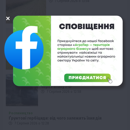
7 Серпня 2026 о 13:58
Фермерство
Льон: від поля до готового
продукту
7 Серпня 2026 о 13:28
Фермерство
Фермер загинув на Дніпропетровщині
через атаку РФ
7 Серпня 2026 о 12:58
Рослиництво
Ґрунтові гербіциди: від чого залежить їхня дія
7 Серпня 2026 о 12:28