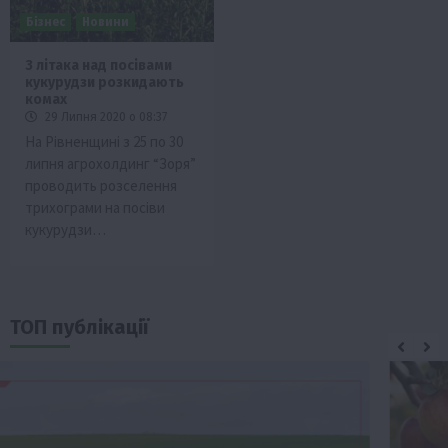
Бізнес
Новини
З літака над посівами
кукурудзи розкидають
комах
29 Липня 2020 о 08:37
На Рівненщині з 25 по 30
липня агрохолдинг “Зоря”
проводить розселення
трихограми на посіви
кукурудзи…
ТОП публікації