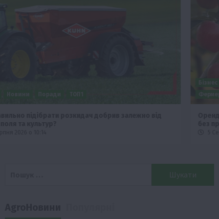
Бізнес
Новини
Офіційно
Події
Суспільство
ТОП1
Фермерство
Оренда садової ділянки: як усе оформити легально та
без проблем
5 Серпня 2026 о 20:14
Пошук:
AgroНовини
Популярні