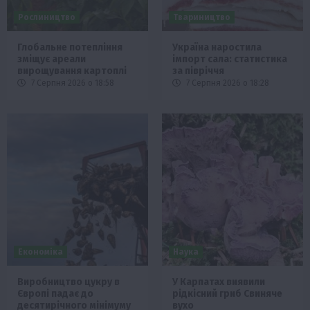
Рослиництво
Твариництво
Глобальне потепління
Україна наростила
зміщує ареали
імпорт сала: статистика
вирощування картоплі
за півріччя
7 Серпня 2026 о 18:58
7 Серпня 2026 о 18:28
Економіка
Наука
Виробництво цукру в
У Карпатах виявили
Європі падає до
рідкісний гриб Свиняче
десятирічного мінімуму
вухо