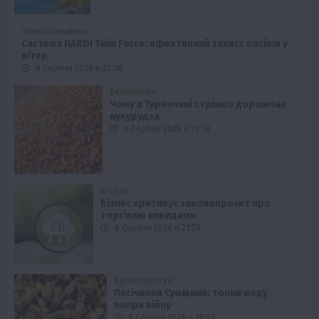
Тернопільщина
Система HARDI Twin Force: ефективний захист посівів у
вітер
6 Серпня 2026 о 22:28
Економіка
Чому в Туреччині стрімко дорожчає
кукурудза
6 Серпня 2026 о 21:58
Бізнес
Бізнес критикує законопроєкт про
торгівлю викидами
6 Серпня 2026 о 21:28
Бджолярство
Пасічники Сумщини: тонни меду
попри війну
6 Серпня 2026 о 20:58