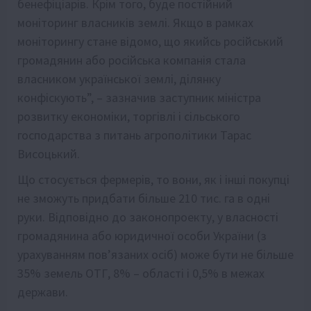
бенефіціарів. Крім того, буде постійний
моніторинг власників землі. Якщо в рамках
моніторингу стане відомо, що якийсь російський
громадянин або російська компанія стала
власником української землі, ділянку
конфіскують”, – зазначив заступник міністра
розвитку економіки, торгівлі і сільського
господарства з питань агрополітики Тарас
Висоцький.
Що стосується фермерів, то вони, як і інші покупці
не зможуть придбати більше 210 тис. га в одні
руки. Відповідно до законопроекту, у власності
громадянина або юридичної особи України (з
урахуванням пов’язаних осіб) може бути не більше
35% земель ОТГ, 8% – області і 0,5% в межах
держави.