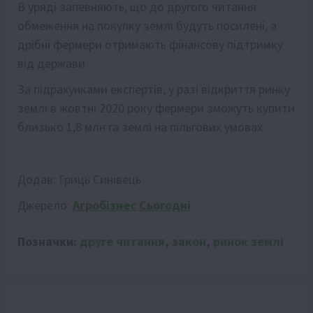
В уряді запевняють, що до другого читання
обмеження на покупку землі будуть посилені, а
дрібні фермери отримають фінансову підтримку
від держави.
За підрахунками експертів, у разі відкриття ринку
землі в жовтні 2020 року фермери зможуть купити
близько 1,8 млн га землі на пільгових умовах.
Додав:
Гриць Синівець
Джерело:
Агробізнес Сьогодні
Позначки:
друге читання
,
закон
,
ринок землі