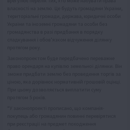
врегулює перелік тих, хто може набувати права
власності на землю. Це будуть громадяни України,
територіальні громади, держава, юридичні особи
України та іноземні громадяни та особи без
громадянства в разі придбання в порядку
спадкування і обов’язком відчуження ділянку
протягом року.
Законопроектом буде передбачено переважне
право орендаря на купівлю земельної ділянки. Він
зможе придбати землю без проведення торгів за
ціною, яка дорівнює нормативній грошовій оцінці.
При цьому дозволяється виплатити суму
протягом 5 років.
“У законопроекті прописано, що компанія-
покупець або громадянин повинні перевірятися
при реєстрації на предмет походження