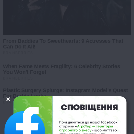
From Baddies To Sweethearts: 9 Actresses That
Can Do It All!
BRAINBERRIES
When Fame Meets Fragility: 6 Celebrity Stories
You Won't Forget
BRAINBERRIES
Plastic Surgery Splurge: Instagram Model's Quest
For Barbie Looks
BRAINBERRIES