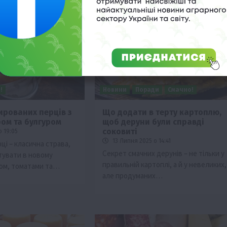
!
Новини
Поради
Смачно!
рованих перців з
Що додати в терту картоплю,
ром та булгуром
щоб деруни були справді
соковиті
о 19:05
13 Липня 2025 о 14:41
ці – класична страва,
Секрет смачних дерунів – не тільки у
тувати в новому
правильній картоплі, а й у невеликих,
уром, томатами та…
але продуманих…