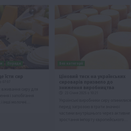
ни
Поради
Без категорії
е їсти сир
Ціновий тиск на українських
сироварів призвело до
о 07:07
зниження виробництва
 вживання сиру для
23 Січня 2025 о 10:21
ння і запобігання
Українські виробники сиру опинилися
к і інші молочні…
перед загрозою втрати значної
частини внутрішнього через активне
зростання імпорту європейського…