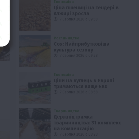
Економіка
Ціна пшениці на тендері в
Алжирі зросла
7 Серпня 2026 о 09:58
Рослиництво
Соя: Найприбутковіша
культура сезону
7 Серпня 2026 о 09:28
Економіка
Ціни на вуглець в Європі
тримаються вище €80
7 Серпня 2026 о 08:58
Твариництво
Держпідтримка
тваринництва: 31 комплекс
на компенсацію
7 Серпня 2026 о 08:28