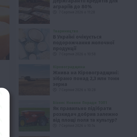
Держгарантії кредитів для
аграріїв до 80%
7 Серпня 2026 о 11:28
Твариництво
В Україні очікується
подорожчання молочної
продукції
7 Серпня 2026 о 10:58
Кіровоградщина
Жнива на Кіровоградщині:
зібрано понад 2,3 млн тонн
зерна
7 Серпня 2026 о 10:28
Бізнес
Новини
Поради
ТОП1
и…
Як правильно підібрати
розкидач добрив залежно
від площі поля та культур?
7 Серпня 2026 о 10:14