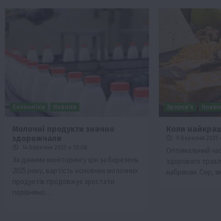
Економіка
Новини
Здоров’я
Нови
Молочні продукти значно
Коли найкращ
здорожчали
9 Березня 2025 
14 Березня 2025 о 10:08
Оптимальний час
За даними моніторингу цін за березень
здорового травле
2025 року, вартість основних молочних
набрякам. Сир, я
продуктів продовжує зростати
порівняно…