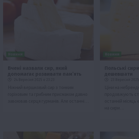
Новини
Новини
Вчені назвали сир, який
Польські сир
допомагає розвивати памʼять
дешевшати
24 Вересня 2025 о 23:23
23 Вересня 2025
Ніжний вершковий сир з тонким
Ціни на небрендо
горіховим та грибним присмаком давно
продовжують стр
завоював серця гурманів. Але останні…
останній місяць
на сири…