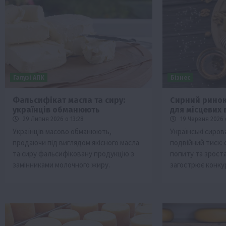
Галузі АПК
Бізнес
Фальсифікат масла та сиру:
Сирний ринок
українців обманюють
для місцевих
ини
Події
29 Липня 2026 о 13:28
19 Червня 2026 
Бізнес
Новини
Поради
ТОП1
Українців масово обманюють,
Українські сиро
продаючи під виглядом якісного масла
подвійний тиск:
 аграріїв:
Як правильно підібрати розкидач до
та сиру фальсифіковану продукцію з
попиту та зрост
залежно від площі поля та культур?
замінниками молочного жиру.
загострює конку
7 Серпня 2026 о 10:14