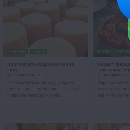
Економіка
Новини
Новини
Смачно
Прогнозується здорожчання
Рецепт фарши
сиру
томатами, си
21 Серпня 2025 о 18:45
10 Серпня 2025 
Міжсезоння на ринку сиру в Україні
Фаршировані пер
добігає кінця — виробники очікують на
яку можна приго
пожвавлення продажів уже…
варіанті з булг