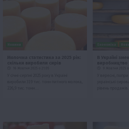
Новини
Економіка
Нов
Молочна статистика за 2025 рік:
В Україні зме
скільки виробили сирів
виробництво 
16 Жовтня 2025 о 21:05
9 Жовтня 2025 о
У січні-серпні 2025 року в Україні
У вересні, попри
виробили 319 тис. тонн питного молока,
українські сиро
226,9 тис. тонн…
рівень продажів