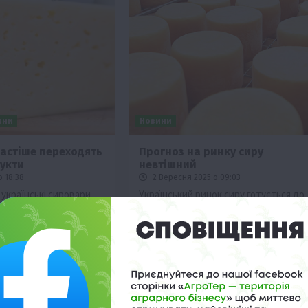
ини
Новини
частіше переходять
Прогноз на ринку сиру
дукти
невтішний
о 18:38
2 Вересня 2025 о 09:03
 українські сировари
Український ринок сиру готується до
кують пожвавлення
завершення міжсезоння та
цього року сезонні
традиційного зростання споживання
наприкінці літа. Водночас виробник