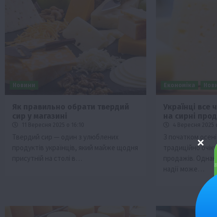
Новини
Економіка
Нов
Як правильно обрати твердий
Українці все 
сир у магазині
на сирні про
11 Вересня 2025 о 16:10
4 Вересня 2025 
Твердий сир — один з улюблених
З початком осені
продуктів українців, який майже щодня
традиційно очі
присутній на столі в…
продажів. Однак 
надії може…