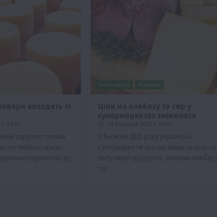
Економіка
Новини
ровари виходять із
Ціни на ковбасу та сир у
супермаркетах змінилися
 о 09:02
20 Березня 2025 о 09:43
бники сиру поступово
У березні 2025 року українські
сля глибокої кризи.
супермаркети значно змінили ціни на
 сировину призвело до
популярні продукти, зокрема ковбас
та…