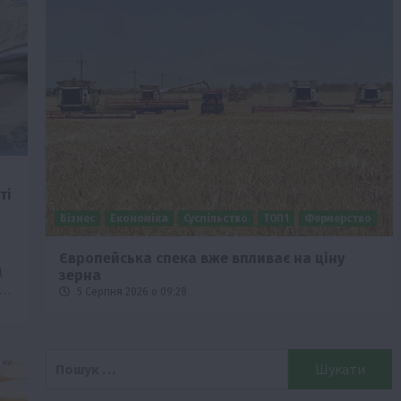
ті
Бізнес
Економіка
Суспільство
ТОП1
Фермерство
Європейська спека вже впливає на ціну
д
зерна
ю…
5 Серпня 2026 о 09:28
Пошук: