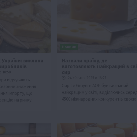
Новини
 України: виклики
Назвали країну, де
 виробників
виготовляють найкращий в сві
Бізнес
Новини
Офіційно
Події
Суспільство
сир
о 18:58
ТОП1
Фермерство
24 Жовтня 2025 о 16:27
вари відчувають
Сир Le Gruyère AOP був визнаний
 сезонне зниження
брив
Оренда садової ділянки: як усе оформити
найкращим у світі, виділяючись сере
ання імпорту, що
легально та без проблем
4500 міжнародних конкурентів своє
ренцію на ринку.
5 Серпня 2026 о 20:14