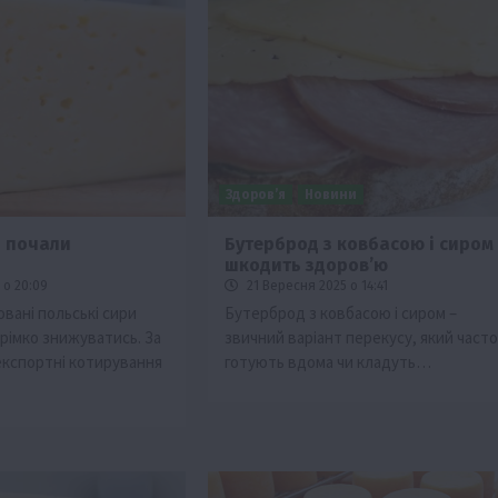
Здоров’я
Новини
и почали
Бутерброд з ковбасою і сиром
шкодить здоров’ю
 о 20:09
21 Вересня 2025 о 14:41
вані польські сири
Бутерброд з ковбасою і сиром –
імко знижуватись. За
звичний варіант перекусу, який часто
 експортні котирування
готують вдома чи кладуть…