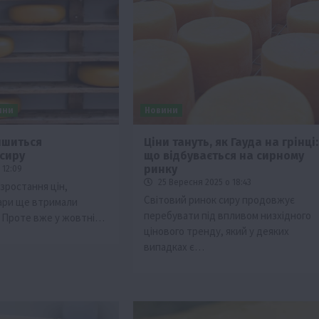
ини
Новини
ншиться
Ціни тануть, як Гауда на грінці:
сиру
що відбувається на сирному
ринку
 12:09
25 Вересня 2025 о 18:43
 зростання цін,
Світовий ринок сиру продовжує
вари ще втримали
перебувати під впливом низхідного
. Проте вже у жовтні…
цінового тренду, який у деяких
випадках є…