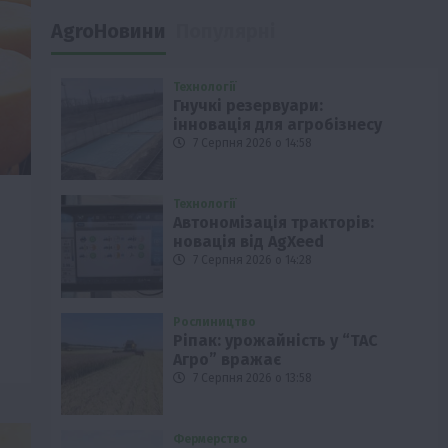
AgroНовини
Популярні
Технології
Гнучкі резервуари:
інновація для агробізнесу
7 Серпня 2026 о 14:58
Технології
Автономізація тракторів:
новація від AgXeed
7 Серпня 2026 о 14:28
Рослиництво
Ріпак: урожайність у “ТАС
Агро” вражає
7 Серпня 2026 о 13:58
Фермерство