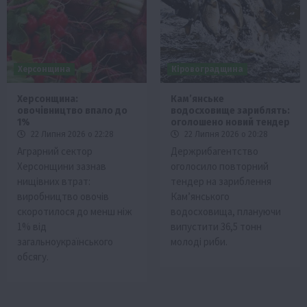
Херсонщина
Кіровоградщина
Херсонщина:
Кам’янське
овочівництво впало до
водосховище зариблять:
1%
оголошено новий тендер
22 Липня 2026 о 22:28
22 Липня 2026 о 20:28
Аграрний сектор
Держрибагентство
Херсонщини зазнав
оголосило повторний
нищівних втрат:
тендер на зариблення
виробництво овочів
Кам’янського
скоротилося до менш ніж
водосховища, плануючи
1% від
випустити 36,5 тонн
загальноукраїнського
молоді риби.
обсягу.