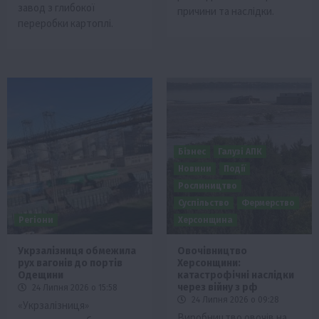
завод з глибокої
причини та наслідки.
переробки картоплі.
Бізнес
Галузі АПК
Новини
Події
Рослиництво
Суспільство
Фермерство
Регіони
Херсонщина
Укрзалізниця обмежила
Овочівництво
рух вагонів до портів
Херсонщини:
Одещини
катастрофічні наслідки
через війну з рф
24 Липня 2026 о 15:58
24 Липня 2026 о 09:28
«Укрзалізниця»
Виробництво овочів на