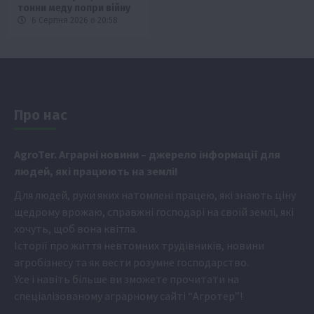
тонни меду попри війну
6 Серпня 2026 о 20:58
Про нас
Аgr
oTer. Аграрні новини
– джерело інформації для
людей, які працюють на землі!
Для людей, руки яких натомлені працею, які знають ціну
щедрому врожаю, справжні господарі на своїй землі, які
хочуть, щоб вона квітла.
Історії про життя невтомних трудівників, новини
агробізнесу та як вести розумне господарство.
Усе і навіть більше ви зможете прочитати на
спеціалізованому аграрному сайті
“Агротер”
!