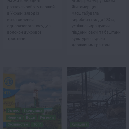
На Житомирщині
Агрофірма «Фрутко» на
розпочав роботу перший
Житомирщині
в Україні завод із
масштабувала
виготовлення
виробництво до 123 га,
одноразового посуду з
успішно вирощуючи
волокон цукрової
південні овочі та баштанні
тростини.
культури завдяки
державним грантам.
Бізнес
Економіка
Новини
Події
Регіони
Суспільство
ТОП1
Сумщина