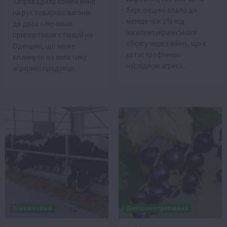
запровадила обмеження
Херсонщині впало до
на рух товарних вагонів
менше ніж 1% від
до двох ключових
загальноукраїнського
припортових станцій на
обсягу через війну, що є
Одещині, що може
катастрофічним
вплинути на логістику
наслідком агресії.
аграрної продукції.
Вінниччина
Дніпропетровщина