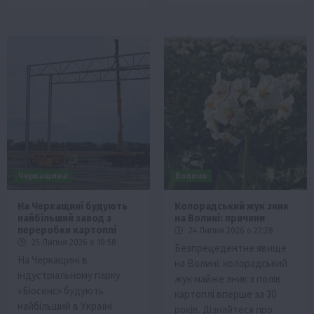
Черкащина
Волинь
На Черкащині будують
Колорадський жук зник
найбільший завод з
на Волині: причини
переробки картоплі
24 Липня 2026 о 22:28
25 Липня 2026 о 10:58
Безпрецедентне явище
На Черкащині в
на Волині: колорадський
індустріальному парку
жук майже зник з полів
«Біосенс» будують
картоплі вперше за 30
найбільший в Україні
років. Дізнайтеся про