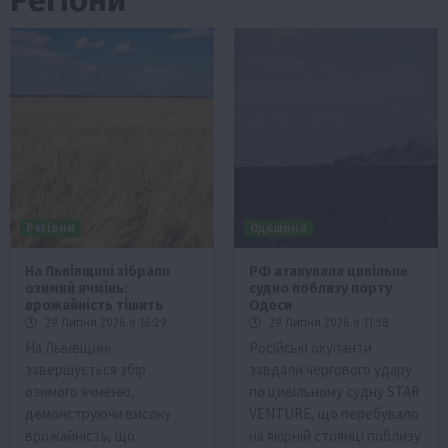
Регіони
Одещина
На Львівщині зібрали
РФ атакувала цивільне
озимий ячмінь:
судно поблизу порту
врожайність тішить
Одеси
29 Липня 2026 о 16:29
29 Липня 2026 о 11:58
На Львівщині
Російські окупанти
завершується збір
завдали чергового удару
озимого ячменю,
по цивільному судну STAR
демонструючи високу
VENTURE, що перебувало
врожайність, що
на якірній стоянці поблизу