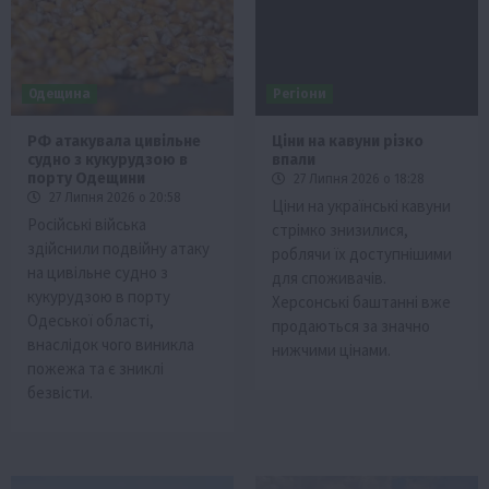
Одещина
Регіони
РФ атакувала цивільне
Ціни на кавуни різко
судно з кукурудзою в
впали
порту Одещини
27 Липня 2026 о 18:28
27 Липня 2026 о 20:58
Ціни на українські кавуни
Російські війська
стрімко знизилися,
здійснили подвійну атаку
роблячи їх доступнішими
на цивільне судно з
для споживачів.
кукурудзою в порту
Херсонські баштанні вже
Одеської області,
продаються за значно
внаслідок чого виникла
нижчими цінами.
пожежа та є зниклі
безвісти.