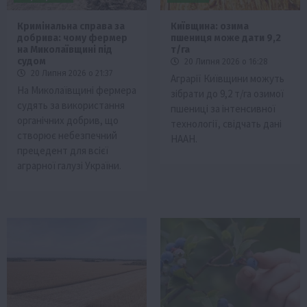
Кримінальна справа за
Київщина: озима
добрива: чому фермер
пшениця може дати 9,2
на Миколаївщині під
т/га
судом
20 Липня 2026 о 16:28
20 Липня 2026 о 21:37
Аграрії Київщини можуть
На Миколаївщині фермера
зібрати до 9,2 т/га озимої
судять за використання
пшениці за інтенсивної
органічних добрив, що
технології, свідчать дані
створює небезпечний
НААН.
прецедент для всієї
аграрної галузі України.