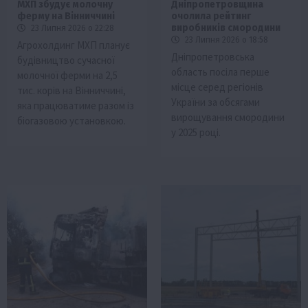
МХП збудує молочну
Дніпропетровщина
ферму на Вінниччині
очолила рейтинг
виробників смородини
23 Липня 2026 о 22:28
23 Липня 2026 о 18:58
Агрохолдинг МХП планує
Дніпропетровська
будівництво сучасної
область посіла перше
молочної ферми на 2,5
місце серед регіонів
тис. корів на Вінниччині,
України за обсягами
яка працюватиме разом із
вирощування смородини
біогазовою установкою.
у 2025 році.