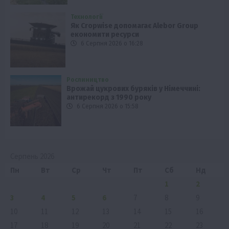
Технології
Як Cropwise допомагає Alebor Group
економити ресурси
6 Серпня 2026 о 16:28
Рослиництво
Врожай цукрових буряків у Німеччині:
антирекорд з 1990 року
6 Серпня 2026 о 15:58
Серпень 2026
Пн
Вт
Ср
Чт
Пт
Сб
Нд
1
2
3
4
5
6
7
8
9
10
11
12
13
14
15
16
17
18
19
20
21
22
23