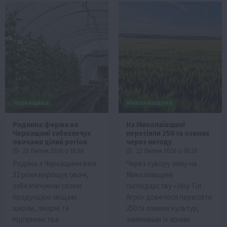
Черкащина
Миколаївщина
Родинна ферма на
На Миколаївщині
Черкащині забезпечує
пересіяли 250 га озимих
овочами цілий регіон
через негоду
22 Липня 2026 о 18:58
22 Липня 2026 о 18:28
Родина з Черкащини вже
Через сувору зиму на
32 роки вирощує овочі,
Миколаївщині
забезпечуючи своєю
господарству «Ноу Тіл
продукцією місцеві
Агро» довелося пересіяти
школи, лікарні та
250 га озимих культур,
підприємства.
замінивши їх ярими