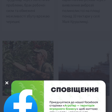
проблеми, брак робочої
виявлення амброзії
сили та обмежені
полинолистої на площі
можливості збуту врожаю
понад 33 гектари у селі
черешні.
Малі Крушлинці.
Вінниччина
Одещина
На Вінниччині врожай
У Чорному морі
вишні скоротився через
атакували танкер, що
заморозки
прямував до Рені