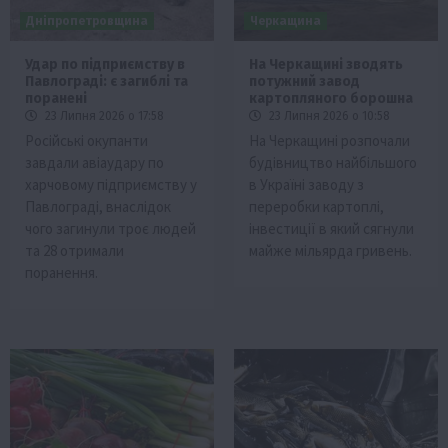
Дніпропетровщина
Черкащина
Удар по підприємству в
На Черкащині зводять
Павлограді: є загиблі та
потужний завод
поранені
картопляного борошна
23 Липня 2026 о 17:58
23 Липня 2026 о 10:58
Російські окупанти
На Черкащині розпочали
завдали авіаудару по
будівництво найбільшого
харчовому підприємству у
в Україні заводу з
Павлограді, внаслідок
переробки картоплі,
чого загинули троє людей
інвестиції в який сягнули
та 28 отримали
майже мільярда гривень.
поранення.