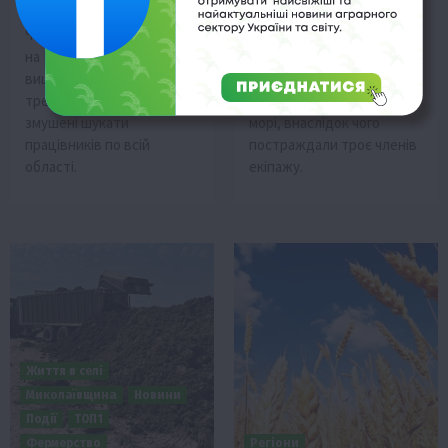
21 Липня 2026 о 18:58
21 Липня 2026 о 13:58
Через весняні заморозки
Іноземний танкер GAS
на Вінниччині врожай
LISBON, що прямував до
вишні скоротився на
українського порту Рені,
третину, а фермери
зазнав удару в Чорному
змушені шукати
морі, внаслідок чого
працівників по всій
постраждали троє членів
області.
екіпажу.
Життя в селі
Миколаївщина
Новини
Події
ТОП1
Фермерство
Регіони