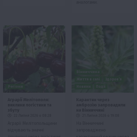
аналогами.
Вінниччина
Життя в селі
Здоров’я
Регіони
Новини
Події
Аграрії Мелітополя:
Карантин через
виклики логістики та
амброзію запровадили
збуту
на Вінниччині
22 Липня 2026 о 08:28
21 Липня 2026 о 19:08
Аграрії Мелітопольщини
На Вінниччині
відчувають значні
запроваджено
труднощі через логістичні
карантинний режим через