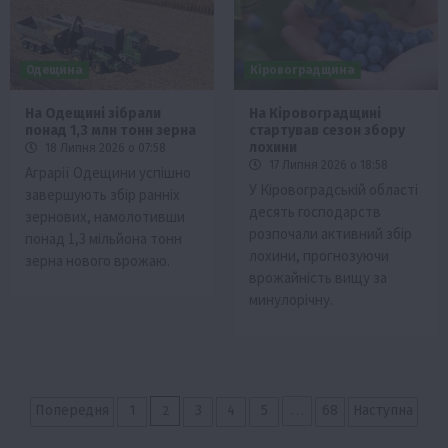
Одещина
Кіровоградщина
На Одещині зібрали
На Кіровоградщині
понад 1,3 млн тонн зерна
стартував сезон збору
лохини
18 Липня 2026 о 07:58
17 Липня 2026 о 18:58
Аграрії Одещини успішно
У Кіровоградській області
завершують збір ранніх
десять господарств
зернових, намолотивши
розпочали активний збір
понад 1,3 мільйона тонн
лохини, прогнозуючи
зерна нового врожаю.
врожайність вищу за
минулорічну.
Пагінація
2
…
Попередня
1
3
4
5
68
Наступна
записів