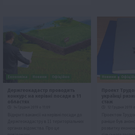
Економіка
Новини
Офіційно
Новини
Офіцій
Держгеокадастр проводить
Проект Трудо
конкурс на керівні посади в 11
українці риз
областях
стаж
14 Грудня 2019 о 11:09
12 Грудня 2019 о
Відкриті вакансії на керівні посади до
Проектом Трудов
Держгеокадастру в 11 територіальних
раніше був анон
органах відомства. Про це
розвитку економі
повідомляє…
сільського госп