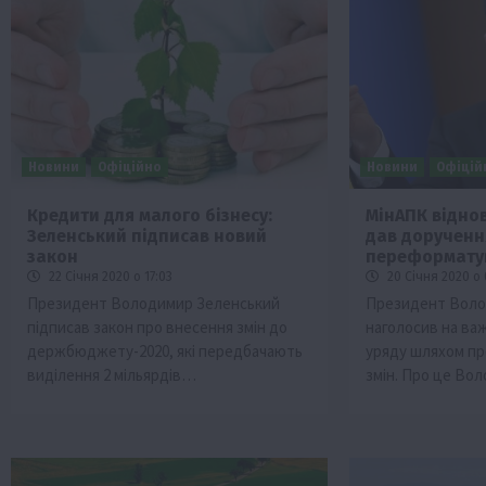
Новини
Офіційно
Новини
Офіцій
Кредити для малого бізнесу:
МінАПК відно
Зеленський підписав новий
дав дорученн
Бізнес
Галузі АПК
Економіка
Новини
Под
закон
переформату
Рослиництво
Суспільство
ТОП1
Фермерст
22 Січня 2020 о 17:03
20 Січня 2020 о 
Президент Володимир Зеленський
Президент Воло
Кредити для аграріїв під заставу вро
підписав закон про внесення змін до
наголосив на ва
новою програмою від Уряду
держбюджету-2020, які передбачають
уряду шляхом п
1 Серпня 2026 о 11:58
виділення 2 мільярдів…
змін. Про це В