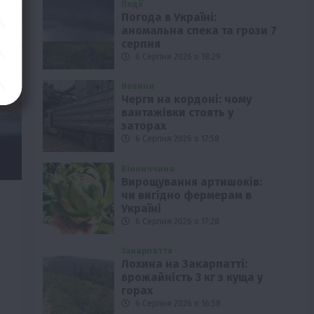
Події
Погода в Україні:
аномальна спека та грози 7
серпня
6 Серпня 2026 о 18:29
Новини
Черги на кордоні: чому
вантажівки стоять у
заторах
6 Серпня 2026 о 17:58
Вінниччина
Вирощування артишоків:
чи вигідно фермерам в
Україні
6 Серпня 2026 о 17:28
Закарпаття
Лохина на Закарпатті:
врожайність 3 кг з куща у
горах
6 Серпня 2026 о 16:58