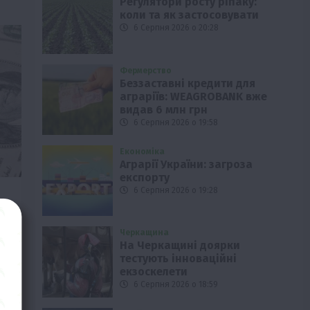
Регулятори росту ріпаку:
коли та як застосовувати
6 Серпня 2026 о 20:28
Фермерство
Беззаставні кредити для
аграріїв: WEAGROBANK вже
видав 6 млн грн
6 Серпня 2026 о 19:58
Економіка
Аграрії України: загроза
експорту
6 Серпня 2026 о 19:28
Черкащина
вив
На Черкащині доярки
тестують інноваційні
екзоскелети
6 Серпня 2026 о 18:59