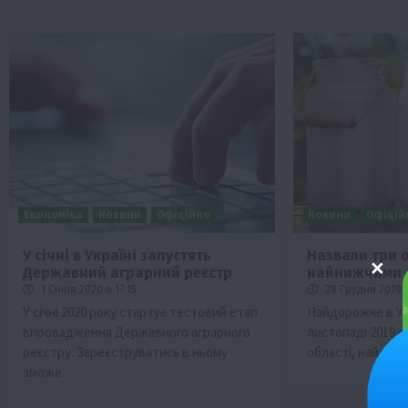
Економіка
Новини
Офіційно
Новини
Офіцій
У січні в Україні запустять
Назвали три о
Державний аграрний реєстр
найнижчими 
1 Січня 2020 о 17:15
28 Грудня 2019 о
У січні 2020 року стартує тестовий етап
Найдорожче в Ук
впровадження Державного аграрного
листопаді 2019 р
реєстру. Зареєструватись в ньому
області, найде
зможе…