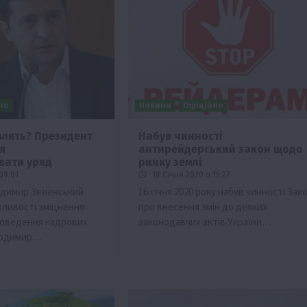
но
Новини
Офіційно
влять? Президент
Набув чинності
я
антирейдерський закон щодо
ії
Бізнес
Новини
Офіційно
Події
Суспільство
вати уряд
ринку землі
во
ТОП1
Фермерство
09:01
18 Січня 2020 о 15:27
димир Зеленський
16 січня 2020 року набув чинності Зак
жаю за
Оренда садової ділянки: як усе оформити
жливості зміцнення
про внесення змін до деяких
легально та без проблем
роведення кадрових
законодавчих актів України…
5 Серпня 2026 о 20:14
олодимир…