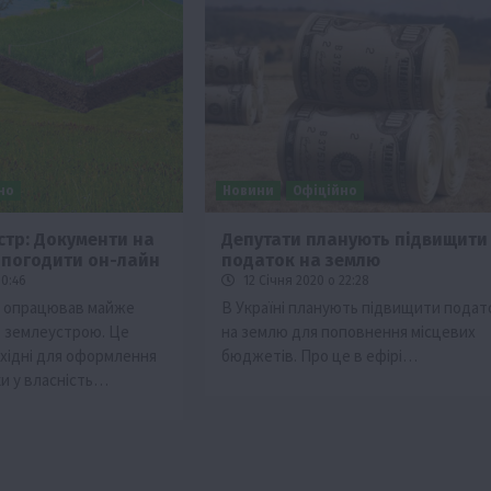
но
Новини
Офіційно
тр: Документи на
Депутати планують підвищити
погодити он-лайн
податок на землю
10:46
12 Січня 2020 о 22:28
 опрацював майже
В Україні планують підвищити подат
в землеустрою. Це
на землю для поповнення місцевих
хідні для оформлення
бюджетів. Про це в ефірі…
ки у власність…