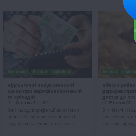
Економіка
Новини
Офіційно
Новини
Офіцій
Відсьогодні набув чинності
Війна з рейд
закон про верифікацію пенсій
держреєстрат
та субсидій
доступ до реє
21 Грудня 2019 о 12:17
19 Грудня 2019 о
Закон щодо верифікації державних
В Мін’юсті назва
виплат в Україні набув чинності 21
реєстраторів, що
грудня, на наступний день після…
реєстрів через 