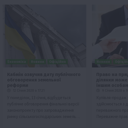
Економіка
Новини
Офіційно
Новини
Офіцій
Кабмін озвучив дату публічного
Право на при
обговорення земельної
ділянки може
реформи
іншим особа
12 Січня 2020 о 17:21
9 Січня 2020 о 1
У понеділок, 13 січня, відбудеться
Купівля-продаж 
публічне обговорення фінальної версії
здійснюється з 
законопроекту про запровадження
переважного пра
ринку сільськогосподарських земель…
Переважне прав