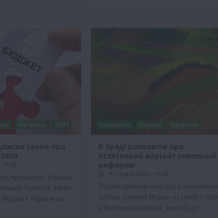
ини
Офіційно
ТОП1
Економіка
Новини
Офіційно
дписав закон про
В Уряді розповіли про
2020
остаточний варіант земельної
реформи
 19:06
16 Грудня 2019 о 19:02
оку, президент України
Радник прем’єр-міністра з економічн
ський підписав закон
питань Олексій Мушак на своїй сторі
 бюджет України на…
у Facebook розповів, якою буде…