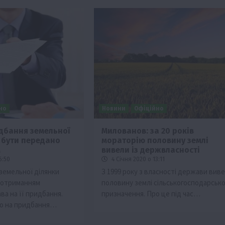
но
Новини
Офіційно
дбання земельної
Милованов: за 20 років
 бути передано
мораторію половину землі
м
вивели із держвласності
6:50
4 Січня 2020 о 13:11
земельної ділянки
З 1999 року з власності держави вив
дотриманням
половину землі сільськогосподарсько
ва на її придбання.
призначення. Про це під час…
о на придбання…