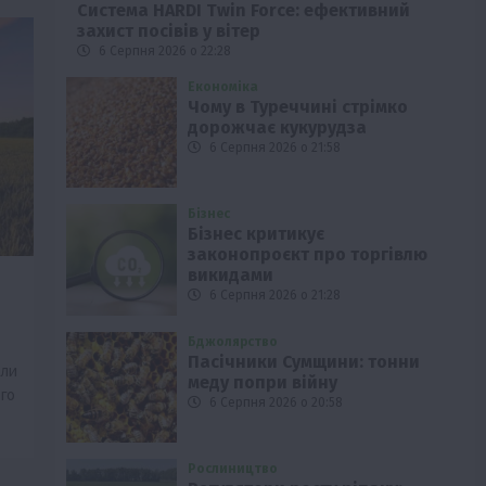
Система HARDI Twin Force: ефективний
захист посівів у вітер
6 Серпня 2026 о 22:28
Економіка
Чому в Туреччині стрімко
дорожчає кукурудза
6 Серпня 2026 о 21:58
Бізнес
Бізнес критикує
законопроєкт про торгівлю
викидами
6 Серпня 2026 о 21:28
Бджолярство
Пасічники Сумщини: тонни
ели
меду попри війну
го
6 Серпня 2026 о 20:58
Рослиництво