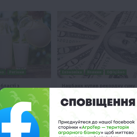
но
Регіони
Економіка
Новини
Офіційно
бласті з
Нацбанк купив рекордну суму
цінами на молоко
доларів. З чим це пов’язано?
 11:30
27 Грудня 2019 о 10:21
раїні молоко у
Національний банк 26 грудня встано
оку було у Одеській
річний рекорд, закупивши 700 млн
шевше — у…
доларів. Про це повідомляє
пресслужба…