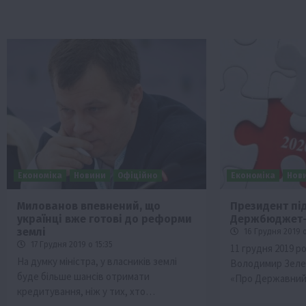
Економіка
Новини
Офіційно
Економіка
Нов
Милованов впевнений, що
Президент пі
українці вже готові до реформи
Держбюджет-
землі
16 Грудня 2019 о
17 Грудня 2019 о 15:35
11 грудня 2019 р
На думку міністра, у власників землі
Володимир Зелен
буде більше шансів отримати
«Про Державний
кредитування, ніж у тих, хто…