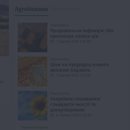
AgroНовини
Популярні
Економіка
Продовольча інфляція: FAO
прогнозує сплеск цін
7 Серпня 2026 о 07:58
Економіка
Ціни на кукурудзу нового
врожаю падають
7 Серпня 2026 о 07:28
ок
Переробка
Закупівля соняшника:
стандарти якості та
ціноутворення
6 Серпня 2026 о 22:58
Тернопільщина