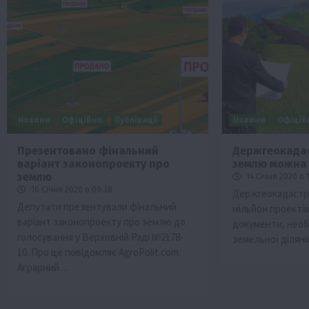
Новини
Офіційно
Публікації
Новини
Офіцій
Презентовано фінальний
Держгеокадас
варіант законопроекту про
землю можна 
землю
14 Січня 2020 о 
16 Січня 2020 о 09:38
Держгеокадастр
Депутати презентували фінальний
мільйон проекті
варіант законопроекту про землю до
документи, необ
голосування у Верховній Раді №2178-
земельної ділян
10. Про це повідомляє АgroРolit.com.
Аграрний…