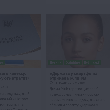
но
Новини
Офіційно
Публікації
вого кодексу:
«Держава у смартфоні»
икують втратити
отримала обличчя
11 Грудня 2019 о 06:38
 20:38
Днями Міністерство цифрової
ого кодексу, який
трансформації України обрало
сований міністром
переможницю конкурсу, яка стане
ки, торгівлі та
обличчям проєкту «Держава у
одарства Тимофієм…