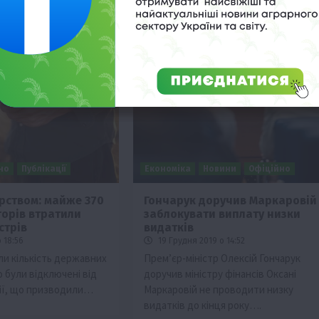
но
Публікації
Економіка
Новини
Офіційно
ерством: майже 370
Гончарук доручив Маркаровій
орів втратили
заблокувати виплату низки
стрів
видатків
 18:56
19 Грудня 2019 о 14:52
ли кількість державних
Прем’єр-міністр Олексій Гончарук
 були відключені від
доручив міністру фінансів Оксані
дії, що призводили…
Маркаровій не проводити низку
видатків до кінця року….