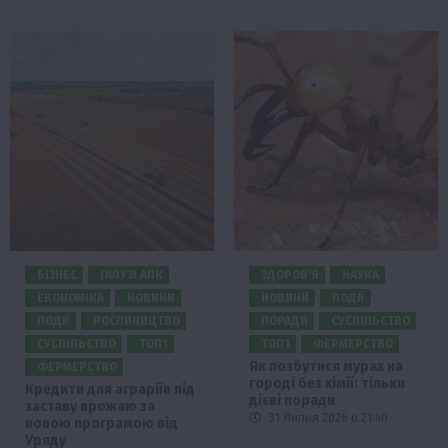
БІЗНЕС
ГАЛУЗІ АПК
ЗДОРОВ’Я
НАУКА
ЕКОНОМІКА
НОВИНИ
НОВИНИ
ПОДІЇ
ПОДІЇ
РОСЛИНИЦТВО
ПОРАДИ
СУСПІЛЬСТВО
СУСПІЛЬСТВО
ТОП1
ТОП1
ФЕРМЕРСТВО
Як позбутися мурах на
ФЕРМЕРСТВО
городі без хімії: тільки
Кредити для аграріїв під
дієві поради
заставу врожаю за
31 Липня 2026 о 21:40
новою програмою від
Уряду