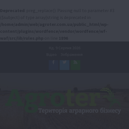
Deprecated
: preg_replace(): Passing null to parameter #3
($subject) of type array|string is deprecated in
/home/admin/web/agroter.com.ua/public_html/wp-
content/plugins/wordfence/vendor/wordfence/wf-
waf/src/lib/rules.php
on line
1896
Перейти
Нд. 9 Серпня 2026
до
Відео
Зображення
вмісту
Facebook
Twitter
Feed