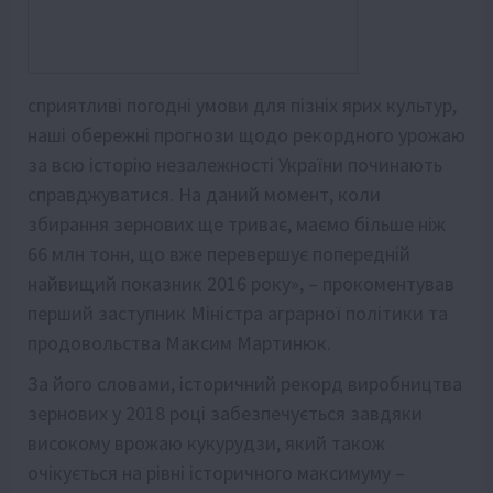
сприятливі погодні умови для пізніх ярих культур,
наші обережні прогнози щодо рекордного урожаю
за всю історію незалежності України починають
справджуватися. На даний момент, коли
збирання зернових ще триває, маємо більше ніж
66 млн тонн, що вже перевершує попередній
найвищий показник 2016 року», – прокоментував
перший заступник Міністра аграрної політики та
продовольства Максим Мартинюк.
За його словами, історичний рекорд виробництва
зернових у 2018 році забезпечується завдяки
високому врожаю кукурудзи, який також
очікується на рівні історичного максимуму –