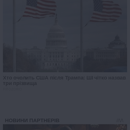
Хто очолить США після Трампа: ШІ чітко назвав
три прізвища
PROZORO