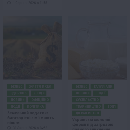
1 Серпня 2026 о 11:58
БІЗНЕС
ЖИТТЯ В СЕЛІ
БІЗНЕС
ГАЛУЗІ АПК
ЗДОРОВ’Я
ЛЮДИ
НОВИНИ
ПОДІЇ
НОВИНИ
ОФІЦІЙНО
СУСПІЛЬСТВО
ПОДІЇ
ПОЛІТИКА
ТВАРИНИЦТВО
ТОП1
Земельний податок:
ФЕРМЕРСТВО
багатодітні сім’ї мають
Українські молочні
пільги
ферми під загрозою
31 Липня 2026 о 14:58
повного зникнення