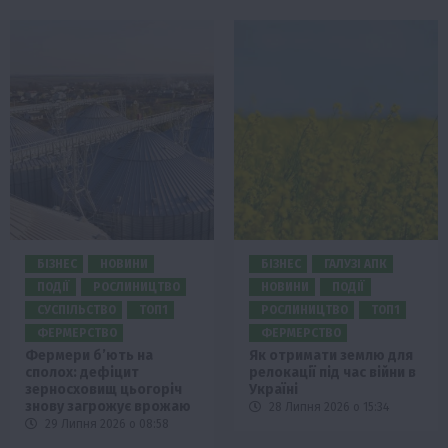
БІЗНЕС
НОВИНИ
БІЗНЕС
ГАЛУЗІ АПК
ПОДІЇ
РОСЛИНИЦТВО
НОВИНИ
ПОДІЇ
СУСПІЛЬСТВО
ТОП1
РОСЛИНИЦТВО
ТОП1
ФЕРМЕРСТВО
ФЕРМЕРСТВО
Фермери б’ють на
Як отримати землю для
сполох: дефіцит
релокації під час війни в
зерносховищ цьогоріч
Україні
знову загрожує врожаю
28 Липня 2026 о 15:34
29 Липня 2026 о 08:58