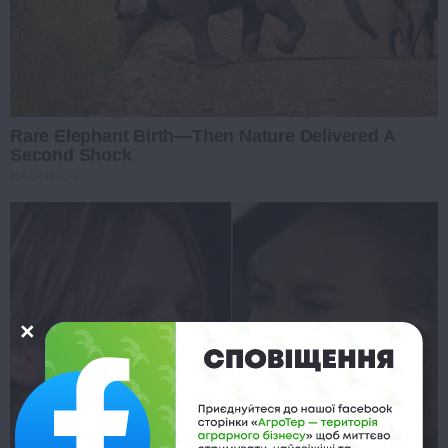
Rare Elephant Birth—Then Nature Delivered A
Second Shock
HABERION