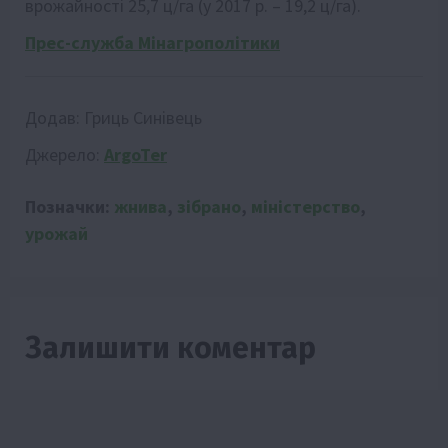
врожайності 25,7 ц/га (у 2017 р. – 19,2 ц/га).
Прес-служба Мінагрополітики
Додав:
Гриць Синівець
Джерело:
ArgoTer
Позначки:
жнива
,
зібрано
,
міністерство
,
урожай
Залишити коментар