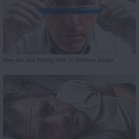
Men 45+ Are Trying This To Perform Better
MEDVI