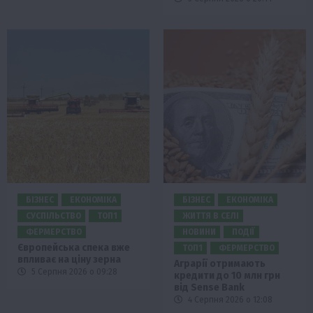
БІЗНЕС
ЕКОНОМІКА
БІЗНЕС
ЕКОНОМІКА
СУСПІЛЬСТВО
ТОП1
ЖИТТЯ В СЕЛІ
ФЕРМЕРСТВО
НОВИНИ
ПОДІЇ
Європейська спека вже
ТОП1
ФЕРМЕРСТВО
впливає на ціну зерна
Аграрії отримають
5 Серпня 2026 о 09:28
кредити до 10 млн грн
від Sense Bank
4 Серпня 2026 о 12:08