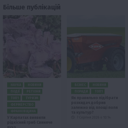
Більше публікацій
НАУКА
НОВИНИ
БІЗНЕС
НОВИНИ
ПОДІЇ
РЕГІОНИ
ПОРАДИ
ТОП1
Як правильно підібрати
ТОП1
ТУРИЗМ
розкидач добрив
ФЕРМЕРСТВО
залежно від площі поля
ФРАНКІВЩИНА
та культур?
У Карпатах виявили
7 Серпня 2026 о 10:14
рідкісний гриб Свиняче
вухо