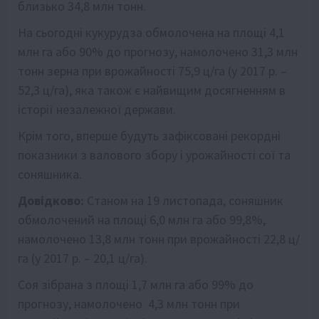
близько 34,8 млн тонн.
На сьогодні кукурудза обмолочена на площі 4,1
млн га або 90% до прогнозу, намолочено 31,3 млн
тонн зерна при врожайності 75,9 ц/га (у 2017 р. –
52,3 ц/га), яка також є найвищим досягненням в
історії незалежної держави.
Крім того, вперше будуть зафіксовані рекордні
показники з валового збору і урожайності сої та
соняшника.
Довідково:
Станом на 19 листопада, соняшник
обмолочений на площі 6,0 млн га або 99,8%,
намолочено 13,8 млн тонн при врожайності 22,8 ц/
га (у 2017 р. – 20,1 ц/га).
Соя зібрана з площі 1,7 млн га або 99% до
прогнозу, намолочено 4,3 млн тонн при