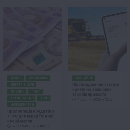
БІЗНЕС
ЕКОНОМІКА
ОФІЦІЙНО
Підтвердження статусу
ЖИТТЯ В СЕЛІ
критично важливих
НОВИНИ
ПОДІЇ
агропідприємств
СУСПІЛЬСТВО
ТОП1
1 Серпня 2026 о 12:58
ФЕРМЕРСТВО
Пролонгація кредитів 5-
7-9% для аграріїв: нові
кращі умови
4 Серпня 2026 о 08:58