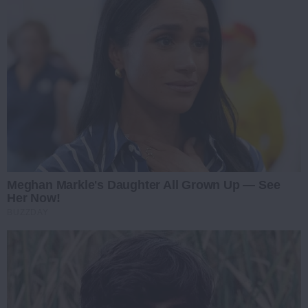
Meghan Markle's Daughter All Grown Up — See
Her Now!
BUZZDAY