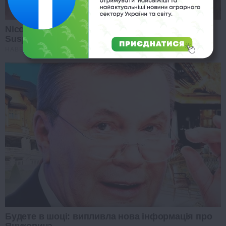
Nicole Kidman Finally Admits What We All
Suspected
HABERION
Будете в шоці: випливла нова інформація про
Януковича