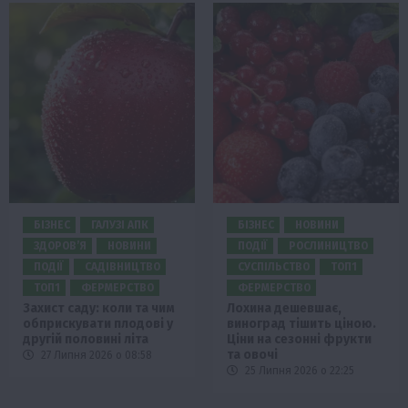
БІЗНЕС
ГАЛУЗІ АПК
БІЗНЕС
НОВИНИ
ЗДОРОВ’Я
НОВИНИ
ПОДІЇ
РОСЛИНИЦТВО
ПОДІЇ
САДІВНИЦТВО
СУСПІЛЬСТВО
ТОП1
ТОП1
ФЕРМЕРСТВО
ФЕРМЕРСТВО
Захист саду: коли та чим
Лохина дешевшає,
обприскувати плодові у
виноград тішить ціною.
другій половині літа
Ціни на сезонні фрукти
та овочі
27 Липня 2026 о 08:58
25 Липня 2026 о 22:25