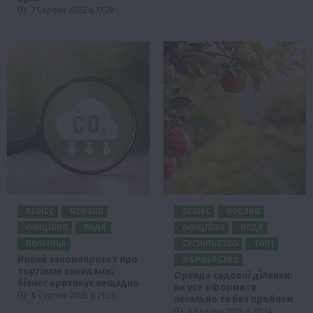
7 Серпня 2026 о 17:28
БІЗНЕС
НОВИНИ
БІЗНЕС
НОВИНИ
ОФІЦІЙНО
ПОДІЇ
ОФІЦІЙНО
ПОДІЇ
ПОЛІТИКА
СУСПІЛЬСТВО
ТОП1
Новий законопроєкт про
ФЕРМЕРСТВО
торгівлю викидами:
Оренда садової ділянки:
бізнес критикує нещадно
як усе оформити
6 Серпня 2026 о 21:28
легально та без проблем
5 Серпня 2026 о 20:14