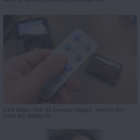
How To Get An Erection Even After 60!
MEDVI
CVS Hides This $1 Generic Viagra - Here's The
Aisle It's Really In.
FRIDAY PLANS