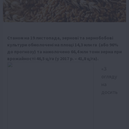
Станом на 19 листопада, зернові та зернобобові
культури обмолочені на площі 14,3 млн га (або 96%
до прогнозу) та намолочено 66,4 млн тонн зерна при
врожайності 46,5 ц/га (у 2017 р. – 41,8 ц/га).
«З
огляду
на
досить