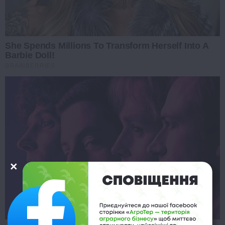
She Spends Millions To Transform Herself Into A
Barbie Doll!
BRAINBERRIES