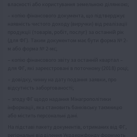
власності або користування земельною ділянкою;
– копію фінансового документа, що підтверджує
наявність чистого доходу (виручки) від реалізації
продукції (товарів, робіт, послуг) за останній рік
(для ФГ). Таким документом має бути форма № 2-
м або форма № 2-мс;
– копію фінансового звіту за останній квартал –
для ФГ, які зареєстровані в поточному (2018) році;
– довідку, чинну на дату подання заявки, про
відсутність заборгованості;
– згоду ФГ щодо надання Мінагрополітики
інформації, яка становить банківську таємницю
або містить персональні дані.
На підставі пакету документів, отриманих від ФГ,
регіональні відділення Укрдержфонду формують