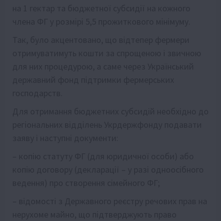
на 1 гектар та бюджетної субсидії на кожного
члена ФГ у розмірі 5,5 прожиткового мінімуму.
Так, було акцентовано, що відтепер фермери
отримуватимуть кошти за спрощеною і звичною
для них процедурою, а саме через Український
державний фонд підтримки фермерських
господарств.
Для отримання бюджетних субсидій необхідно до
регіональних відділень Укрдержфонду подавати
заяву і наступні документи:
– копію статуту ФГ (для юридичної особи) або
копію договору (декларації – у разі одноосібного
ведення) про створення сімейного ФГ;
– відомості з Державного реєстру речових прав на
нерухоме майно, що підтверджують право