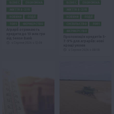
БІЗНЕС
ЕКОНОМІКА
БІЗНЕС
ЕКОНОМІКА
ЖИТТЯ В СЕЛІ
ЖИТТЯ В СЕЛІ
НОВИНИ
ПОДІЇ
НОВИНИ
ПОДІЇ
ТОП1
ФЕРМЕРСТВО
СУСПІЛЬСТВО
ТОП1
Аграрії отримають
ФЕРМЕРСТВО
кредити до 10 млн грн
Пролонгація кредитів 5-
від Sense Bank
7-9% для аграріїв: нові
4 Серпня 2026 о 12:08
кращі умови
4 Серпня 2026 о 08:58