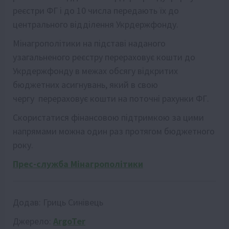
реєстри ФГ і до 10 числа передають їх до
центрального відділення Укрдержфонду.
Мінагрополітики на підставі наданого
узагальненого реєстру перераховує кошти до
Укрдержфонду в межах обсягу відкритих
бюджетних асигнувань, який в свою
чергу перераховує кошти на поточні рахунки ФГ.
Скористатися фінансовою підтримкою за цими
напрямами можна один раз протягом бюджетного
року.
Прес-служба Мінагрополітики
Додав:
Гриць Синівець
Джерело:
ArgoTer