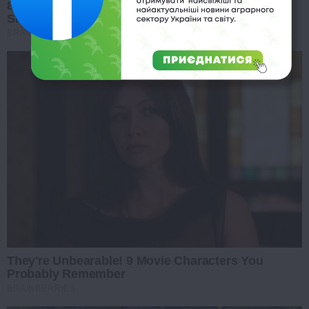
8 Movies Based On Real Stories That Give Us
Shivers
BRAINBERRIES
They're Unbearable! 9 Movie Characters You
Probably Remember
BRAINBERRIES