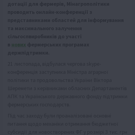
дотації для фермерів, Мінагрополітики
проводить онлайн-конференції з
представниками областей для інформування
та максимального залучення
сільгоспвиробників до участі
в
нових
фермерських програмах
держпідтримки.
21 листопада, відбулася чергова skype-
конференція заступника Міністра аграрної
політики та продовольства України Віктора
Шеремети з керівниками обласних Департаментів
АПК та Українського державного фонду підтримки
фермерських господарств.
Під час заходу були проаналізовані основні
питання щодо механіки отримання бюджетної
субсидії для новостворених ФГ у розмірі 3 тис. грн