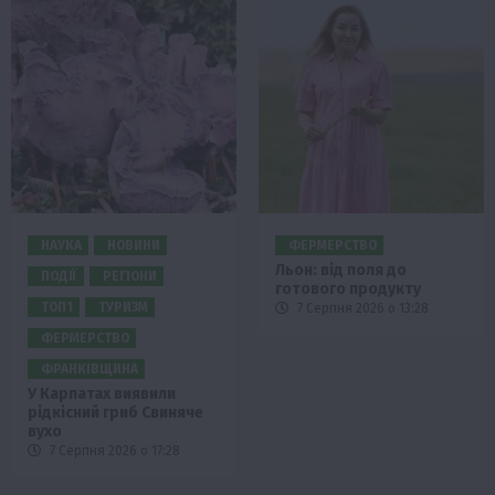
НАУКА
НОВИНИ
ФЕРМЕРСТВО
Льон: від поля до
ПОДІЇ
РЕГІОНИ
готового продукту
ТОП1
ТУРИЗМ
7 Серпня 2026 о 13:28
ФЕРМЕРСТВО
ФРАНКІВЩИНА
У Карпатах виявили
рідкісний гриб Свиняче
вухо
7 Серпня 2026 о 17:28