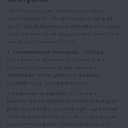
Ірина Усова, продакт-менеджерка напряму
«Інсектициди» Ukravit, наголошує, що успішний
захист посівів базується на комплексному підході.
Ефективний контроль шкідників має спиратися на
три фундаментальні складові:
1. Систематичний моніторинг.
Необхідно
регулярно перевіряти стан рослин та наявність
кладок яєць чи личинок. Використання
феромонних пасток допоможе визначити
видовий склад та чисельність комах.
2. Своєчасність обробок.
Застосування
інсектицидів має відбуватися в оптимальні фази
розвитку шкідника, коли вони найбільш вразливі
до дії препаратів. Затримка навіть на кілька днів
може суттєво знизити ефективність захисних