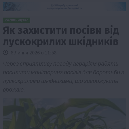
Рослиництво
Як захистити посіви від
лускокрилих шкідників
6 Липня 2026 о 11:58
Через сприятливу погоду аграріям радять
посилити моніторинг посівів для боротьби з
лускокрилими шкідниками, що загрожують
врожаю.