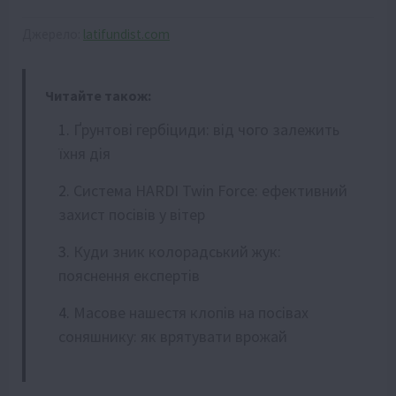
Джерело:
latifundist.com
Читайте також:
Ґрунтові гербіциди: від чого залежить
їхня дія
Система HARDI Twin Force: ефективний
захист посівів у вітер
Куди зник колорадський жук:
пояснення експертів
Масове нашестя клопів на посівах
соняшнику: як врятувати врожай