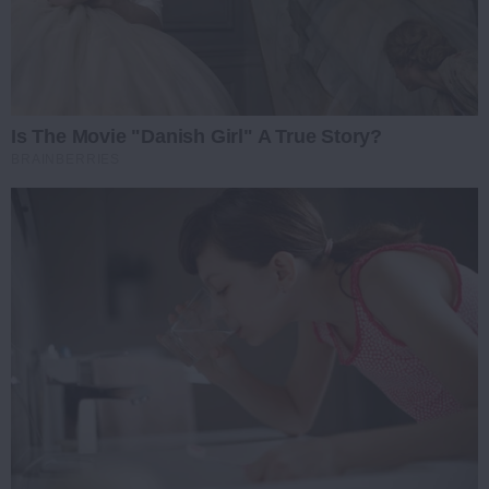
Is The Movie "Danish Girl" A True Story?
BRAINBERRIES