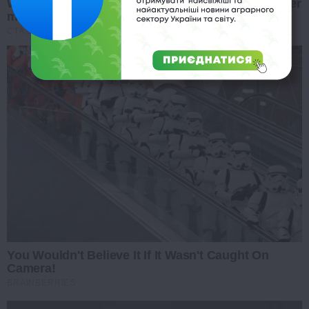
Why everything you thought you knew about water
might be wrong
CTA LOVE
You Wouldn't Believe It If It Wasn't Caught On
Camera!
BRAINBERRIES