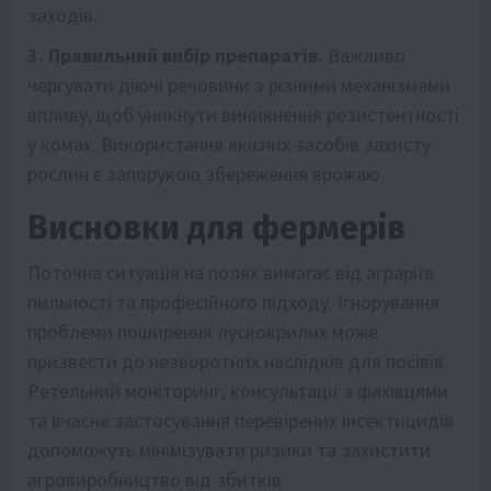
заходів.
3. Правильний вибір препаратів.
Важливо
чергувати діючі речовини з різними механізмами
впливу, щоб уникнути виникнення резистентності
у комах. Використання якісних засобів захисту
рослин є запорукою збереження врожаю.
Висновки для фермерів
Поточна ситуація на полях вимагає від аграріїв
пильності та професійного підходу. Ігнорування
проблеми поширення лускокрилих може
призвести до незворотних наслідків для посівів.
Ретельний моніторинг, консультації з фахівцями
та вчасне застосування перевірених інсектицидів
допоможуть мінімізувати ризики та захистити
агровиробництво від збитків.