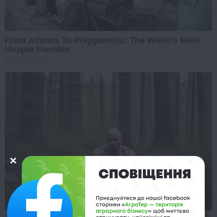
From Albinos To Polygamists: The World's Most
Unique Families
BRAINBERRIES