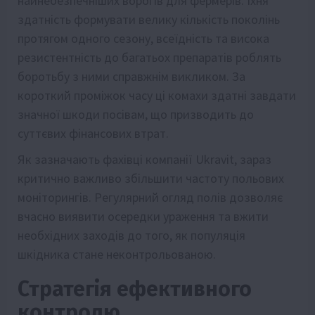
найнебезпечніших ворогів для фермерів. Їхня
здатність формувати велику кількість поколінь
протягом одного сезону, всеїдність та висока
резистентність до багатьох препаратів роблять
боротьбу з ними справжнім викликом. За
короткий проміжок часу ці комахи здатні завдати
значної шкоди посівам, що призводить до
суттєвих фінансових втрат.
Як зазначають фахівці компанії Ukravit, зараз
критично важливо збільшити частоту польових
моніторингів. Регулярний огляд полів дозволяє
вчасно виявити осередки ураження та вжити
необхідних заходів до того, як популяція
шкідника стане неконтрольованою.
Стратегія ефективного
контролю