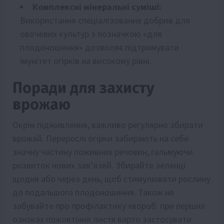
Комплексні мінеральні суміші:
Використання спеціалізованих добрив для
овочевих культур з позначкою «для
плодоношення» дозволяє підтримувати
імунітет огірків на високому рівні.
Поради для захисту
врожаю
Окрім підживлення, важливо регулярно збирати
врожай. Перерослі огірки забирають на себе
значну частину поживних речовин, гальмуючи
розвиток нових зав’язей. Збирайте зеленці
щодня або через день, щоб стимулювати рослину
до подальшого плодоношення. Також не
забувайте про профілактику хвороб: при перших
ознаках пожовтіння листя варто застосувати