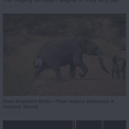
The Tragedy Of Robert Wagner Is Truly Very Sad
BUZZ DAY
Rare Elephant Birth—Then Nature Delivered A
Second Shock
HABERION