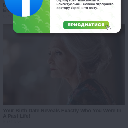
Blood Sugar Is Not From Sweets! Meet The Main
Enemy Of Blood Sugar
GLYCOGEN SUPPORT
Your Birth Date Reveals Exactly Who You Were In
A Past Life!
BUZZ DAY