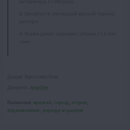
антирекорд з 1990 року
Закарпаття: рекордний врожай чорниці
цьогоріч
Жнива ранніх зернових: зібрано 17,6 млн
тонн
Додав:
Вірослава Їжак
Джерело:
ArgoTer
Позначки:
врожай
,
город
,
огірки
,
підживлення
,
поради аграріям