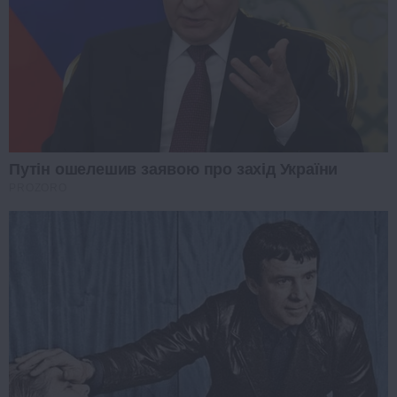
Путін ошелешив заявою про захід України
PROZORO