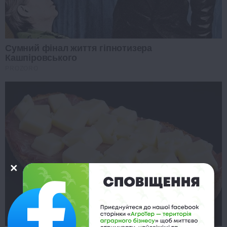
Сумний фінал життя гіпнотизера
Кашпіровського
PROZORO