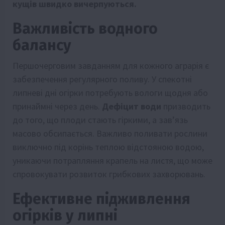
кущів швидко вичерпуються.
Важливість водного
балансу
Першочерговим завданням для кожного аграрія є
забезпечення регулярного поливу. У спекотні
липневі дні огірки потребують вологи щодня або
принаймні через день.
Дефіцит води
призводить
до того, що плоди стають гіркими, а зав’язь
масово обсипається. Важливо поливати рослини
виключно під корінь теплою відстояною водою,
уникаючи потрапляння крапель на листя, що може
спровокувати розвиток грибкових захворювань.
Ефективне підживлення
огірків у липні