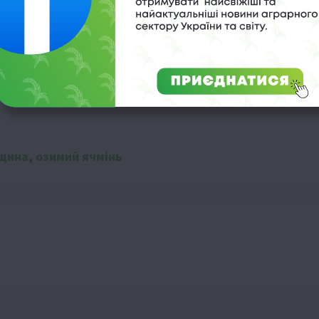
аю
ри посуху
вщина
,
озимий ячмінь