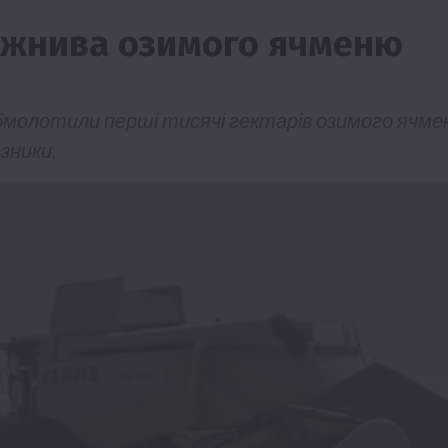
и жнива озимого ячменю
обмолотили перші тисячі гектарів озимого ячм
зники.
ії
Бізнес
Новини
Офіційно
Події
Суспільство
во
ТОП1
Фермерство
жаю за
Оренда садової ділянки: як усе оформити
легально та без проблем
5 Серпня 2026 о 20:14