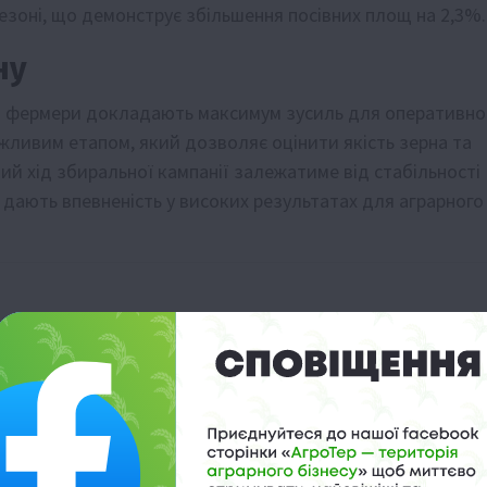
у сезоні, що демонструє збільшення посівних площ на 2,3%.
ну
а фермери докладають максимум зусиль для оперативно
жливим етапом, який дозволяє оцінити якість зерна та
й хід збиральної кампанії залежатиме від стабільності
 дають впевненість у високих результатах для аграрного