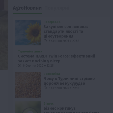
AgroНовини
Популярні
Переробка
Закупівля соняшника:
стандарти якості та
ціноутворення
6 Серпня 2026 о 22:58
Тернопільщина
Система HARDI Twin Force: ефективний
захист посівів у вітер
6 Серпня 2026 о 22:28
Економіка
Чому в Туреччині стрімко
дорожчає кукурудза
6 Серпня 2026 о 21:58
Бізнес
Бізнес критикує