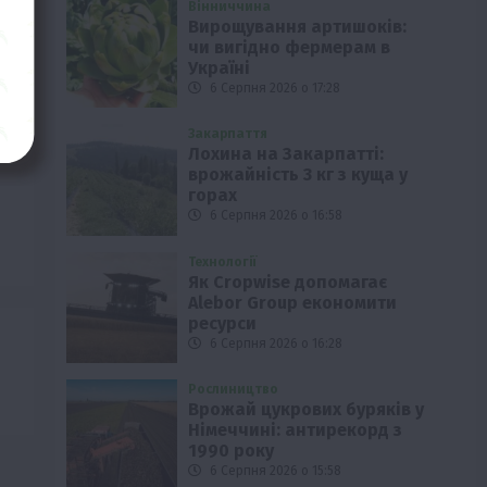
Вінниччина
Вирощування артишоків:
чи вигідно фермерам в
Україні
6 Серпня 2026 о 17:28
Закарпаття
Лохина на Закарпатті:
врожайність 3 кг з куща у
горах
6 Серпня 2026 о 16:58
Технології
Як Cropwise допомагає
Alebor Group економити
ресурси
6 Серпня 2026 о 16:28
Рослиництво
Врожай цукрових буряків у
Німеччині: антирекорд з
1990 року
6 Серпня 2026 о 15:58