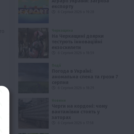
Аграрії України: загроза
експорту
6 Серпня 2026 о 19:28
го
Черкащина
На Черкащині доярки
тестують інноваційні
екзоскелети
6 Серпня 2026 о 18:59
Події
Погода в Україні:
аномальна спека та грози 7
серпня
6 Серпня 2026 о 18:29
Новини
Черги на кордоні: чому
вантажівки стоять у
заторах
6 Серпня 2026 о 17:58