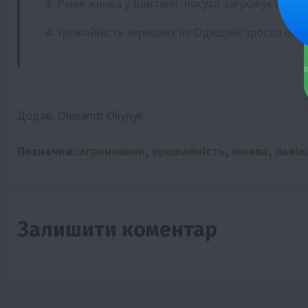
Ранні жнива у Британії: посуха загрожує врож
Урожайність зернових на Одещині зросла поп
Додав:
Olexandr Oliynyk
Позначки:
агроновини
,
врожайність
,
жнива
,
льві
Залишити коментар