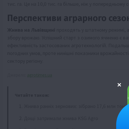
тис. га. Це на 10,0 тис. га більше, ніж у попередньом
Перспективи аграрного сезо
Жнива на Львівщині
проходять у штатному режимі, 
збору врожаю. Успішний старт з озимого ячменю є ва
ефективність застосованих агротехнологій. Подальши
погодних умов, проте нинішні показники врожайності
сектору регіону.
Джерело:
agrotimes.ua
Читайте також:
Жнива ранніх зернових: зібрано 17,6 млн тонн
Дощі затримали жнива KSG Agro