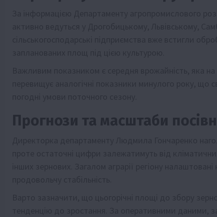
За інформацією Департаменту агропромислового розв
активно ведуться у Дрогобицькому, Львівському, Сам
сільськогосподарські підприємства вже встигли оброб
запланованих площ під цією культурою.
Важливим показником є середня врожайність, яка на ст
перевищує аналогічні показники минулого року, що св
погодні умови поточного сезону.
Прогнози та масштаби посів
Директорка департаменту Людмила Гончаренко нагол
проте остаточні цифри залежатимуть від кліматичних
інших зернових. Загалом аграрії регіону налаштовані
продовольчу стабільність.
Варто зазначити, що цьогорічні площі до збору зерн
тенденцію до зростання. За оперативними даними, заг