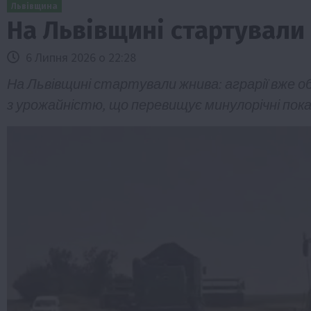
Львівщина
На Львівщині стартувал
6 Липня 2026 о 22:28
На Львівщині стартували жнива: аграрії вже 
з урожайністю, що перевищує минулорічні пока
Бізнес
Галузі АПК
Економіка
Новини
Под
Рослиництво
Суспільство
ТОП1
Фермерст
Кредити для аграріїв під заставу вро
новою програмою від Уряду
1 Серпня 2026 о 11:58