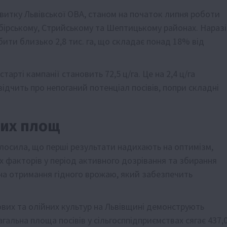
итку Львівської ОВА, станом на початок липня роботи
бірському, Стрийському та Шептицькому районах. Наразі
ити близько 2,8 тис. га, що складає понад 18% від
арті кампанії становить 72,5 ц/га. Це на 2,4 ц/га
ідчить про непоганий потенціал посівів, попри складні
них площ
осила, що перші результати надихають на оптимізм,
 факторів у період активного дозрівання та збирання
 на отримання гідного врожаю, який забезпечить
ових та олійних культур на Львівщині демонструють
альна площа посівів у сільгосппідприємствах сягає 437,