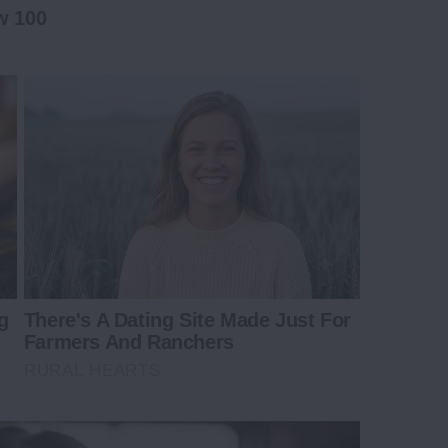
w 100
g
There's A Dating Site Made Just For
Farmers And Ranchers
RURAL HEARTS