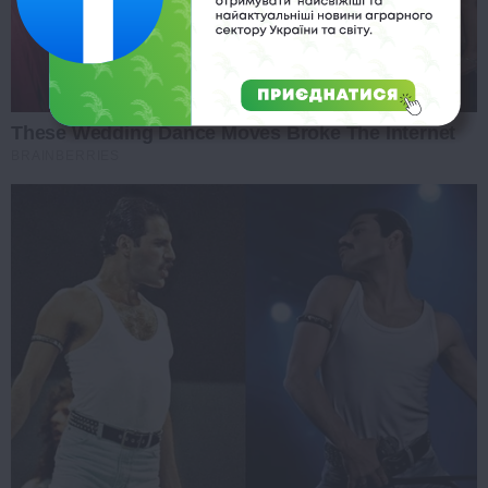
These Wedding Dance Moves Broke The Internet
BRAINBERRIES