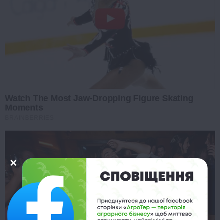
Watch The Most Jaw‑Dropping Figure Skating
Moments
BRAINBERRIES