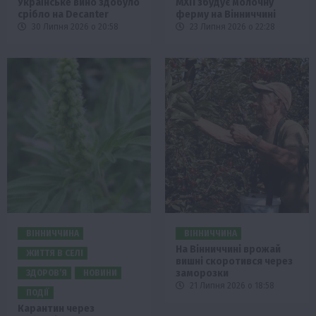
Українське вино здобуло
МХП збудує молочну
срібло на Decanter
ферму на Вінниччині
30 Липня 2026 о 20:58
23 Липня 2026 о 22:28
ВІННИЧЧИНА
ВІННИЧЧИНА
На Вінниччині врожай
ЖИТТЯ В СЕЛІ
вишні скоротився через
заморозки
ЗДОРОВ’Я
НОВИНИ
21 Липня 2026 о 18:58
ПОДІЇ
Карантин через