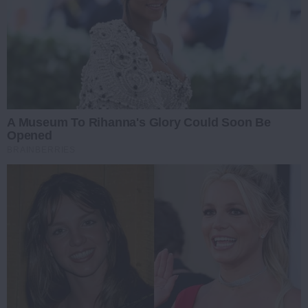
A Museum To Rihanna's Glory Could Soon Be
Opened
BRAINBERRIES