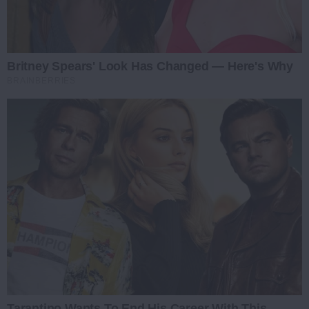
Britney Spears' Look Has Changed — Here's Why
BRAINBERRIES
Tarantino Wants To End His Career With This