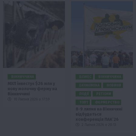
ВІННИЧЧИНА
БІЗНЕС
ВІННИЧЧИНА
МХП інвестує $26 млн у
ЕКОНОМІКА
НОВИНИ
нову молочну ферму на
Вінниччині
ПОДІЇ
РЕГІОНИ
10 Липня 2026 о 17:59
ТОП1
ФЕРМЕРСТВО
8-9 липня на Вінничині
відбудеться
конференція ПАК’26
2 Липня 2026 о 20:13