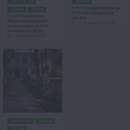
ЖИТТЯ В СЕЛІ
РЕГІОНИ
У селі Гвоздів вперше за
НОВИНИ
ТУРИЗМ
27 років народилася
У селі Оксанівка на
дитина
Вінниччині відкрили
23 Червня 2025 о 20:35
етнолокацію на базі
колишнього клубу
3 Липня 2025 о 07:07
ВІННИЧЧИНА
НОВИНИ
РЕГІОНИ