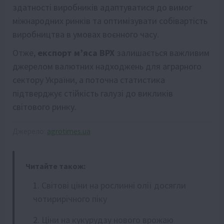
здатності виробників адаптуватися до вимог
міжнародних ринків та оптимізувати собівартість
виробництва в умовах воєнного часу.
Отже,
експорт м’яса ВРХ
залишається важливим
джерелом валютних надходжень для аграрного
сектору України, а поточна статистика
підтверджує стійкість галузі до викликів
світового ринку.
Джерело:
agrotimes.ua
Читайте також:
Світові ціни на рослинні олії досягли
чотирирічного піку
Ціни на кукурудзу нового врожаю