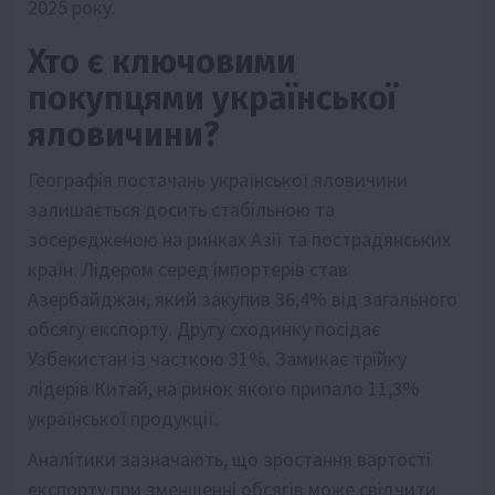
2025 року.
Хто є ключовими
покупцями української
яловичини?
Географія постачань української яловичини
залишається досить стабільною та
зосередженою на ринках Азії та пострадянських
країн. Лідером серед імпортерів став
Азербайджан, який закупив 36,4% від загального
обсягу експорту. Другу сходинку посідає
Узбекистан із часткою 31%. Замикає трійку
лідерів Китай, на ринок якого припало 11,3%
української продукції.
Аналітики зазначають, що зростання вартості
експорту при зменшенні обсягів може свідчити