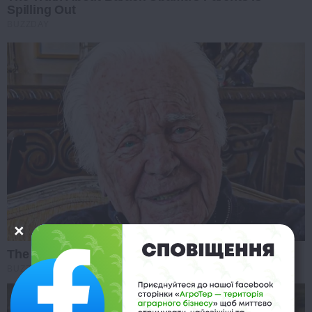
Spilling Out
BUZZDAY
The Tragedy Of Robert Wagner Is Truly Very Sad
BUZZ DAY