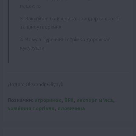
падають
Закупівля соняшника: стандарти якості
та ціноутворення
Чому в Туреччині стрімко дорожчає
кукурудза
Додав:
Olexandr Oliynyk
Позначки:
агроринок
,
ВРХ
,
експорт м’яса
,
зовнішня торгівля
,
яловичина