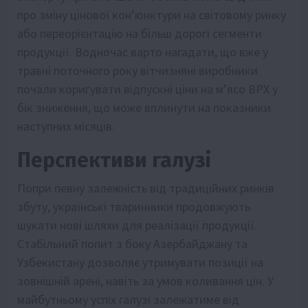
про зміну цінової кон’юнктури на світовому ринку
або переорієнтацію на більш дорогі сегменти
продукції. Водночас варто нагадати, що вже у
травні поточного року вітчизняні виробники
почали коригувати відпускні ціни на м’ясо ВРХ у
бік зниження, що може вплинути на показники
наступних місяців.
Перспективи галузі
Попри певну залежність від традиційних ринків
збуту, українські тваринники продовжують
шукати нові шляхи для реалізації продукції.
Стабільний попит з боку Азербайджану та
Узбекистану дозволяє утримувати позиції на
зовнішній арені, навіть за умов коливання цін. У
майбутньому успіх галузі залежатиме від