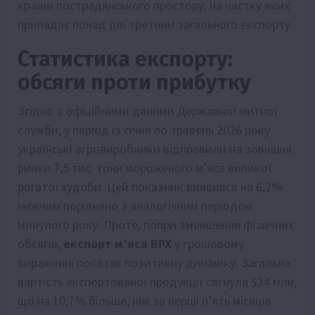
країни пострадянського простору, на частку яких
припадає понад дві третини загального експорту.
Статистика експорту:
обсяги проти прибутку
Згідно з офіційними даними Державної митної
служби, у період із січня по травень 2026 року
українські агровиробники відправили на зовнішні
ринки 7,5 тис. тонн мороженого м’яса великої
рогатої худоби. Цей показник виявився на 6,2%
нижчим порівняно з аналогічним періодом
минулого року. Проте, попри зменшення фізичних
обсягів,
експорт м’яса ВРХ
у грошовому
вираженні показав позитивну динаміку. Загальна
вартість експортованої продукції сягнула $34 млн,
що на 10,7% більше, ніж за перші п’ять місяців