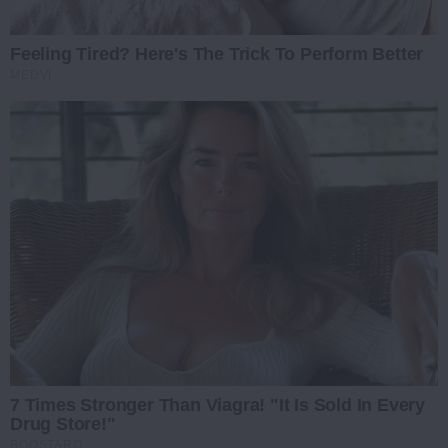
Feeling Tired? Here's The Trick To Perform Better
MEDVI
7 Times Stronger Than Viagra! "It Is Sold In Every
Drug Store!"
BOOSTARO