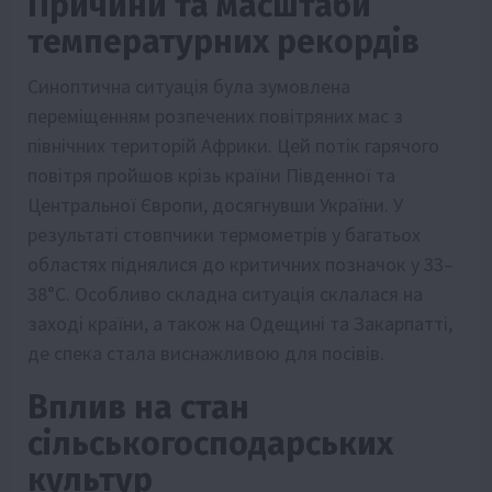
Причини та масштаби
температурних рекордів
Синоптична ситуація була зумовлена
переміщенням розпечених повітряних мас з
північних територій Африки. Цей потік гарячого
повітря пройшов крізь країни Південної та
Центральної Європи, досягнувши України. У
результаті стовпчики термометрів у багатьох
областях піднялися до критичних позначок у 33–
38°С. Особливо складна ситуація склалася на
заході країни, а також на Одещині та Закарпатті,
де спека стала виснажливою для посівів.
Вплив на стан
сільськогосподарських
культур