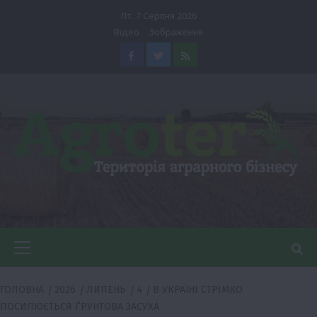
Перейти
Пт. 7 Серпня 2026
до
Відео
Зображення
вмісту
Facebook
Twitter
Feed
Головне
меню
ГОЛОВНА
2026
ЛИПЕНЬ
4
В УКРАЇНІ СТРІМКО
ПОСИЛЮЄТЬСЯ ҐРУНТОВА ЗАСУХА