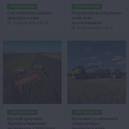
РОСЛИНИЦТВО
РОСЛИНИЦТВО
Соя: Найприбутковіша
Регулятори росту ріпаку:
культура сезону
коли та як
застосовувати
7 Серпня 2026 о 09:28
6 Серпня 2026 о 20:28
РОСЛИНИЦТВО
РОСЛИНИЦТВО
Врожай цукрових
Врожайність пшениці в
буряків у Німеччині:
«Агротрейд»:
антирекорд з 1990 року
результати жнив