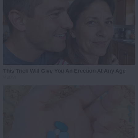
This Trick Will Give You An Erection At Any Age
MEDVI