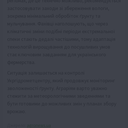
регіонах, де це технічно можливо, рекомендується
застосовувати заходи зі збереження вологи,
зокрема мінімальний обробіток ґрунту та
мульчування. Фахівці наголошують, що через
кліматичні зміни подібні періоди екстремальної
спеки стають дедалі частішими, тому адаптація
технологій вирощування до посушливих умов
стає ключовим завданням для українського
фермерства.
Ситуація залишається на контролі
Укргідрометцентру, який продовжує моніторинг
зволоженості ґрунту. Аграріям варто уважно
стежити за метеорологічними зведеннями та
бути готовими до можливих змін у планах збору
врожаю.
Джерело:
agronews.ua