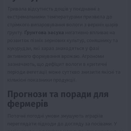
Тривала відсутність дощів у поєднанні з
екстремальними температурами призвела до
стрімкого випаровування вологи з верхніх шарів
ґрунту.
Ґрунтова засуха
негативно впливає на
розвиток пізніх зернових культур, соняшнику та
кукурудзи, які зараз знаходяться у фазі
активного формування врожаю. Агрономи
зазначають, що дефіцит вологи в критичні
періоди вегетації може суттєво знизити якісні та
кількісні показники продукції.
Прогнози та поради для
фермерів
Поточні погодні умови змушують аграріїв
переглядати підходи до догляду за посівами. У