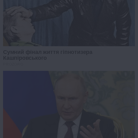
Сумний фінал життя гіпнотизера
Кашпіровського
PROZORO