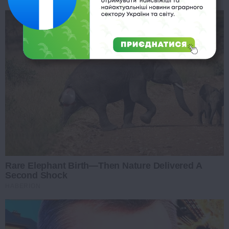
Rare Elephant Birth—Then Nature Delivered A
Second Shock
HABERION