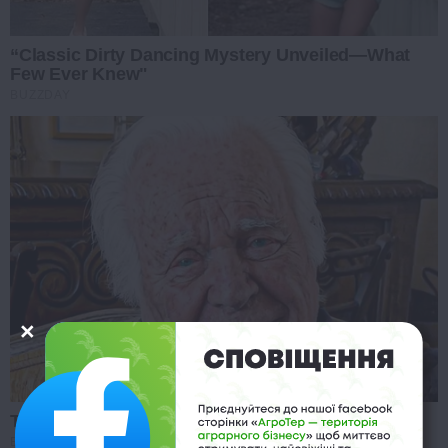
“Classic Dirty Dancing Mystery Unveiled—What
Few Ever Knew"
BUZZDAY
The Tragedy Of Robert Wagner Is Truly Very Sad
BUZZ DAY