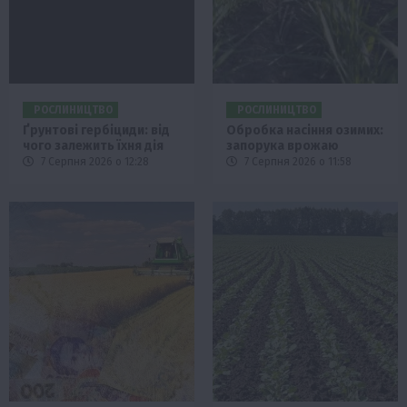
РОСЛИНИЦТВО
РОСЛИНИЦТВО
Ґрунтові гербіциди: від
Обробка насіння озимих:
чого залежить їхня дія
запорука врожаю
7 Серпня 2026 о 12:28
7 Серпня 2026 о 11:58