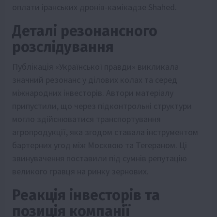
оплати іранських дронів-камікадзе Shahed.
Деталі резонансного
розслідування
Публікація «Української правди» викликала
значний резонанс у ділових колах та серед
міжнародних інвесторів. Автори матеріалу
припустили, що через підконтрольні структури
могло здійснюватися транспортування
агропродукції, яка згодом ставала інструментом
бартерних угод між Москвою та Тегераном. Ці
звинувачення поставили під сумнів репутацію
великого гравця на ринку зернових.
Реакція інвесторів та
позиція компанії