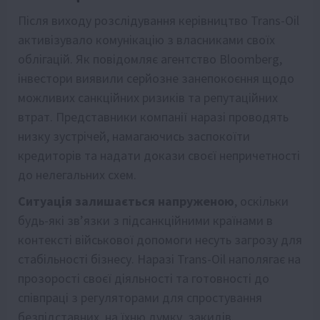
Після виходу розслідування керівництво Trans-Oil
активізувало комунікацію з власниками своїх
облігацій. Як повідомляє агентство Bloomberg,
інвестори виявили серйозне занепокоєння щодо
можливих санкційних ризиків та репутаційних
втрат. Представники компанії наразі проводять
низку зустрічей, намагаючись заспокоїти
кредиторів та надати докази своєї непричетності
до нелегальних схем.
Ситуація залишається напруженою
, оскільки
будь-які зв’язки з підсанкційними країнами в
контексті військової допомоги несуть загрозу для
стабільності бізнесу. Наразі Trans-Oil наполягає на
прозорості своєї діяльності та готовності до
співпраці з регуляторами для спростування
безпідставних, на їхню думку, закидів.