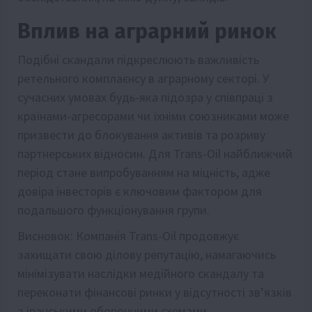
Вплив на аграрний ринок
Подібні скандали підкреслюють важливість
ретельного комплаєнсу в аграрному секторі. У
сучасних умовах будь-яка підозра у співпраці з
країнами-агресорами чи їхніми союзниками може
призвести до блокування активів та розриву
партнерських відносин. Для Trans-Oil найближчий
період стане випробуванням на міцність, адже
довіра інвесторів є ключовим фактором для
подальшого функціонування групи.
Висновок: Компанія Trans-Oil продовжує
захищати свою ділову репутацію, намагаючись
мінімізувати наслідки медійного скандалу та
переконати фінансові ринки у відсутності зв’язків
з іранськими оборонними схемами.