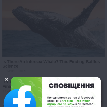
Is There An Intersex Whale? This Finding Baffles
Science
BRAINBERRIES
It's The End Of The Road: The Worst TV Series
Finales Of All Time
BRAINBERRIES
Remember Them? These '90s Couples Defined An
Era—See The Complete List