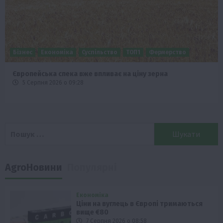
Бізнес
Економіка
Суспільство
ТОП1
Фермерство
Європейська спека вже впливає на ціну зерна
5 Серпня 2026 о 09:28
Пошук:
AgroНовини
Популярні
Економіка
Ціни на вуглець в Європі тримаються
вище €80
7 Серпня 2026 о 08:58