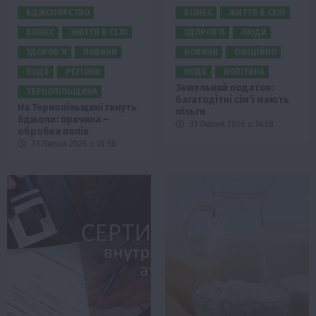
БДЖОЛЯРСТВО
БІЗНЕС
ЖИТТЯ В СЕЛІ
БІЗНЕС
ЖИТТЯ В СЕЛІ
ЗДОРОВ’Я
ЛЮДИ
ЗДОРОВ’Я
НОВИНИ
НОВИНИ
ОФІЦІЙНО
ПОДІЇ
РЕГІОНИ
ПОДІЇ
ПОЛІТИКА
Земельний податок:
ТЕРНОПІЛЬЩИНА
багатодітні сім’ї мають
На Тернопільщині гинуть
пільги
бджоли: причина –
31 Липня 2026 о 14:58
обробка полів
31 Липня 2026 о 18:58