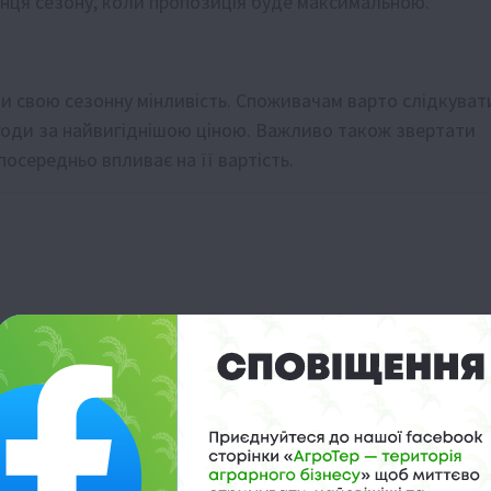
кінця сезону, коли пропозиція буде максимальною.
и свою сезонну мінливість. Споживачам варто слідкуват
годи за найвигіднішою ціною. Важливо також звертати
посередньо впливає на її вартість.
 тонн