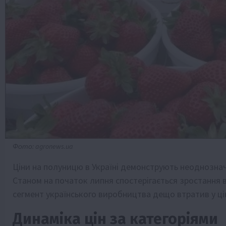
Фото: agronews.ua
Ціни на полуницю в Україні демонструють неоднозначн
Станом на початок липня спостерігається зростання ва
сегмент українського виробництва дещо втратив у цін
Динаміка цін за категоріями