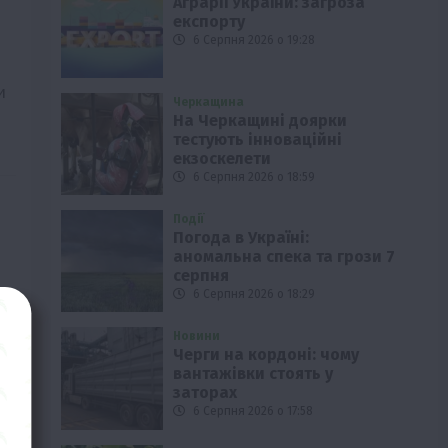
Аграрії України: загроза
експорту
6 Серпня 2026 о 19:28
и
Черкащина
На Черкащині доярки
тестують інноваційні
екзоскелети
6 Серпня 2026 о 18:59
Події
Погода в Україні:
аномальна спека та грози 7
серпня
6 Серпня 2026 о 18:29
Новини
Черги на кордоні: чому
вантажівки стоять у
заторах
6 Серпня 2026 о 17:58