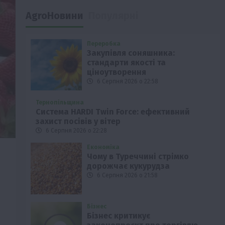
AgroНовини
Популярні
Переробка
Закупівля соняшника:
стандарти якості та
ціноутворення
6 Серпня 2026 о 22:58
Тернопільщина
Система HARDI Twin Force: ефективний
захист посівів у вітер
6 Серпня 2026 о 22:28
Економіка
Чому в Туреччині стрімко
дорожчає кукурудза
6 Серпня 2026 о 21:58
Бізнес
Бізнес критикує