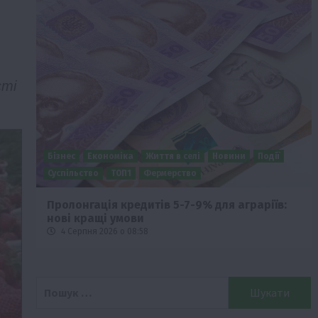
сті
Бізнес
Економіка
Життя в селі
Новини
Події
Суспільство
ТОП1
Фермерство
ід
Пролонгація кредитів 5-7-9% для аграріїв:
нові кращі умови
4 Серпня 2026 о 08:58
Пошук: