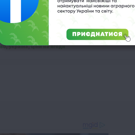
во
,
україна
,
ціни на ягоди