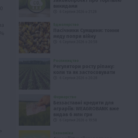
законопроєкт про торгівлю
викидами
90
6 Серпня 2026 о 21:28
ла
Бджолярство
Пасічники Сумщини: тонни
4%
меду попри війну
6 Серпня 2026 о 20:58
Рослиництво
Регулятори росту ріпаку:
коли та як застосовувати
6 Серпня 2026 о 20:28
Фермерство
Беззаставні кредити для
аграріїв: WEAGROBANK вже
видав 6 млн грн
6 Серпня 2026 о 19:58
ь
Економіка