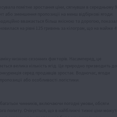
іксувала помітне зростання ціни, сягнувши в середньому 
ит або зменшення пропозиції на менш відбіркові ягоди.
традиційно вважається більш якісною та дорогою, показа
новилася на рівні 125 гривень за кілограм, що на майже 
аміку низкою сезонних факторів. Насамперед, це
яється велика кількість ягід. Це природно призводить до
конкуренція серед продавців зростає. Водночас, ягоди
пропозиції або особливості логістики.
багатьох чинників, включаючи погодні умови, обсяги
ого попиту. Очікується, що в найближчі тижні ціни можут