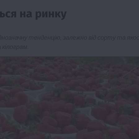
ься на ринку
днозначну тенденцію, залежно від сорту та яко
а кілограм.
Бізнес
Економіка
Життя в селі
Новини
Події
мерство
ТОП1
Фермерство
ну
Аграрії отримають кредити до 10 млн грн в
Sense Bank
4 Серпня 2026 о 12:08