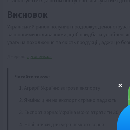
стабілізуватися, а потім поступово знижуватися до 
Висновок
Український ринок полуниці продовжує демонструват
за ціновими коливаннями, щоб придбати улюблені я
увагу на походження та якість продукції, адже це без
Джерело:
agronews.ua
Читайте також:
Аграрії України: загроза експорту
Ячмінь: ціни на експорт стрімко падають
Експорт зерна: Україна може втратити 30 млн
Нові шляхи для українського зерна