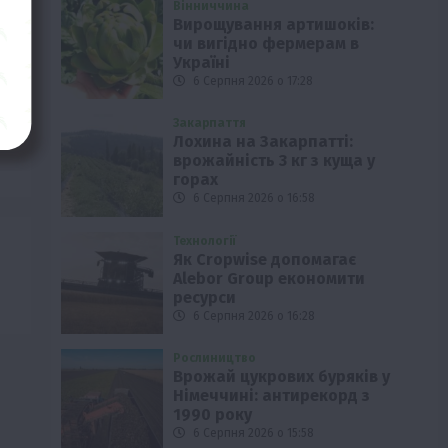
Вінниччина
Вирощування артишоків:
чи вигідно фермерам в
Україні
6 Серпня 2026 о 17:28
Закарпаття
Лохина на Закарпатті:
врожайність 3 кг з куща у
горах
6 Серпня 2026 о 16:58
Технології
Як Cropwise допомагає
Alebor Group економити
ресурси
6 Серпня 2026 о 16:28
Рослиництво
Врожай цукрових буряків у
Німеччині: антирекорд з
1990 року
6 Серпня 2026 о 15:58