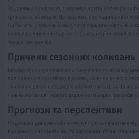
За даними аналітиків, полуниця другої категорії заф
гривень за кілограм. Це свідчить про підвищений поп
Натомість, українська полуниця першого сорту, яка 
незначне зниження вартості. Середня ціна на неї вста
менше, ніж раніше.
Причини сезонних коливань
Експерти ринку пояснюють таку різноспрямовану дин
пов’язано з піком збору врожаю, коли на ринку з’явл
зниження цін на продукцію високої якості, оскільки 
нижчої категорії можуть дорожчати через специфіку 
Прогнози та перспективи
Подальша динаміка цін на полуницю залежатиме від 
врожаю в інших регіонах та загальний рівень споживч