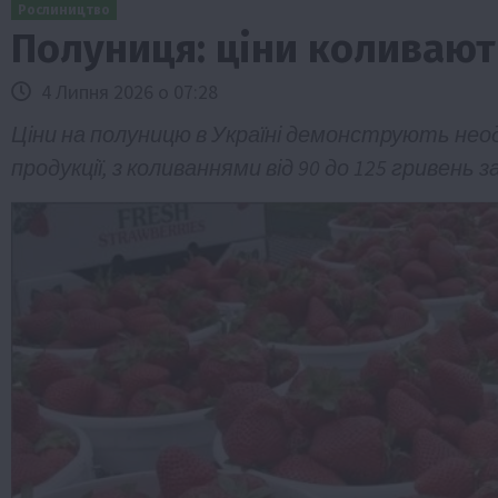
Рослиництво
Полуниця: ціни коливают
4 Липня 2026 о 07:28
Ціни на полуницю в Україні демонструють нео
продукції, з коливаннями від 90 до 125 гривень з
спільство
Бізнес
Економіка
Суспільство
ТОП1
Фер
 оформити
Європейська спека вже впливає на ці
зерна
5 Серпня 2026 о 09:28