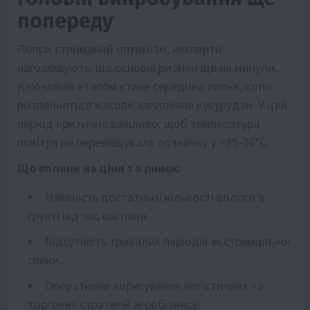
попереду
Попри стриманий оптимізм, експерти
наголошують, що основні ризики ще не минули.
Ключовим етапом стане середина липня, коли
розпочнеться масове запилення кукурудзи. У цей
період критично важливо, щоб температура
повітря не перевищувала позначку у +35-36°C.
Що вплине на ціни та ринок:
Наявність достатньої кількості вологи в
ґрунті під час цвітіння.
Відсутність тривалих періодів екстремальної
спеки.
Оперативне коригування логістичних та
торгових стратегій агробізнесу.