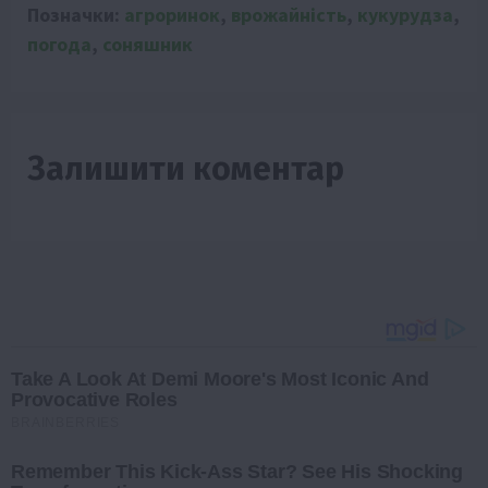
Позначки:
агроринок
,
врожайність
,
кукурудза
,
погода
,
соняшник
Залишити коментар
Take A Look At Demi Moore's Most Iconic And
Provocative Roles
BRAINBERRIES
Remember This Kick-Ass Star? See His Shocking