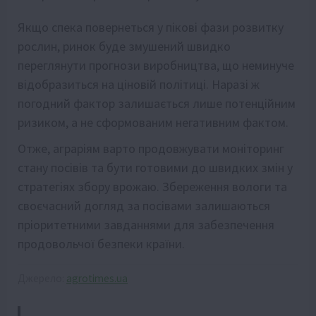
Якщо спека повернеться у пікові фази розвитку
рослин, ринок буде змушений швидко
переглянути прогнози виробництва, що неминуче
відобразиться на ціновій політиці. Наразі ж
погодний фактор залишається лише потенційним
ризиком, а не сформованим негативним фактом.
Отже, аграріям варто продовжувати моніторинг
стану посівів та бути готовими до швидких змін у
стратегіях збору врожаю. Збереження вологи та
своєчасний догляд за посівами залишаються
пріоритетними завданнями для забезпечення
продовольчої безпеки країни.
Джерело:
agrotimes.ua