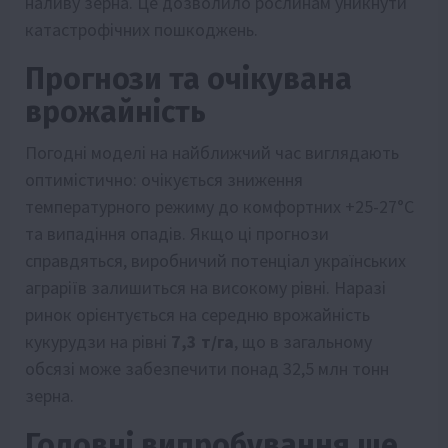
наливу зерна. Це дозволило рослинам уникнути
катастрофічних пошкоджень.
Прогнози та очікувана
врожайність
Погодні моделі на найближчий час виглядають
оптимістично: очікується зниження
температурного режиму до комфортних +25-27°C
та випадіння опадів. Якщо ці прогнози
справдяться, виробничий потенціал українських
аграріїв залишиться на високому рівні. Наразі
ринок орієнтується на середню врожайність
кукурудзи на рівні
7,3 т/га
, що в загальному
обсязі може забезпечити понад 32,5 млн тонн
зерна.
Головні випробування ще