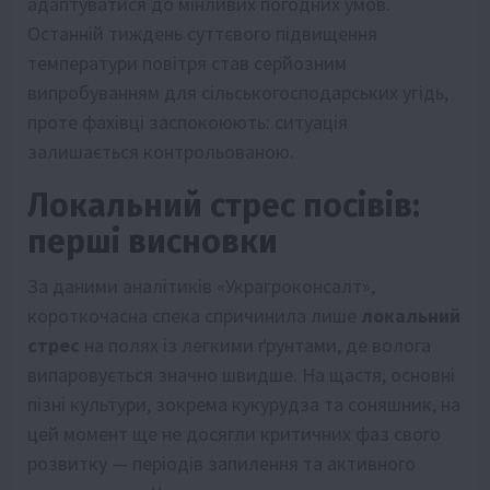
адаптуватися до мінливих погодних умов.
Останній тиждень суттєвого підвищення
температури повітря став серйозним
випробуванням для сільськогосподарських угідь,
проте фахівці заспокоюють: ситуація
залишається контрольованою.
Локальний стрес посівів:
перші висновки
За даними аналітиків «Украгроконсалт»,
короткочасна спека спричинила лише
локальний
стрес
на полях із легкими ґрунтами, де волога
випаровується значно швидше. На щастя, основні
пізні культури, зокрема кукурудза та соняшник, на
цей момент ще не досягли критичних фаз свого
розвитку — періодів запилення та активного