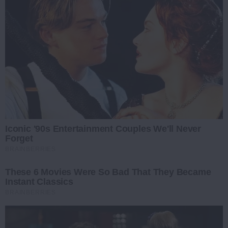
Iconic '90s Entertainment Couples We'll Never
Forget
BRAINBERRIES
These 6 Movies Were So Bad That They Became
Instant Classics
BRAINBERRIES