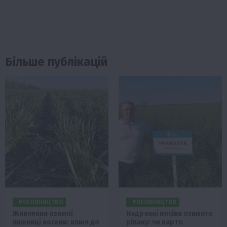
Більше публікацій
РОСЛИНИЦТВО
РОСЛИНИЦТВО
Живлення озимої
Надранні посіви озимого
пшениці восени: ключ до
ріпаку: чи варто