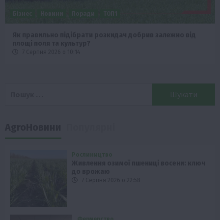
Бізнес
Новини
Поради
ТОП1
Як правильно підібрати розкидач добрив залежно від
площі поля та культур?
7 Серпня 2026 о 10:14
Пошук:
AgroНовини
Популярні
Рослиництво
Живлення озимої пшениці восени: ключ
до врожаю
7 Серпня 2026 о 22:58
Фермерство