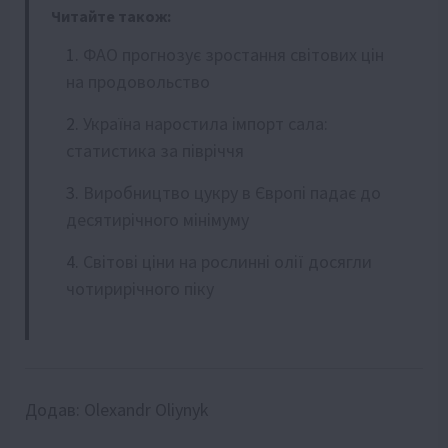
Читайте також:
ФАО прогнозує зростання світових цін
на продовольство
Україна наростила імпорт сала:
статистика за півріччя
Виробництво цукру в Європі падає до
десятирічного мінімуму
Світові ціни на рослинні олії досягли
чотирирічного піку
Додав:
Olexandr Oliynyk