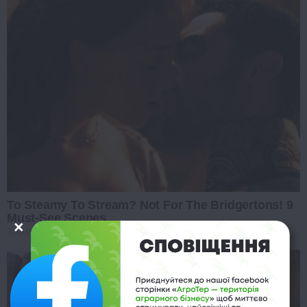
To Steamy To Stream? Not For The Bridgertons! 9
Must-See Scenes
BRAINBERRIES