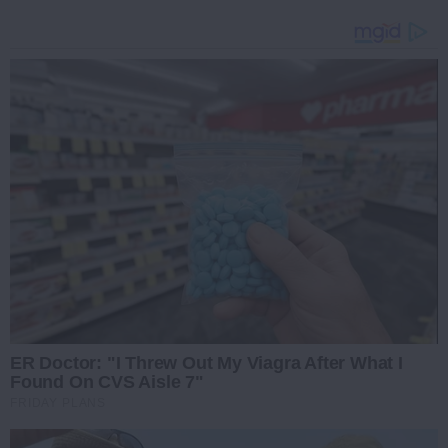
ER Doctor: "I Threw Out My Viagra After What I
Found On CVS Aisle 7"
FRIDAY PLANS