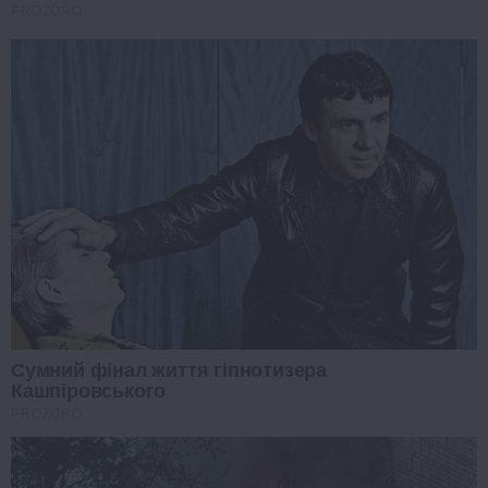
PROZORO
Сумний фінал життя гіпнотизера
Кашпіровського
PROZORO