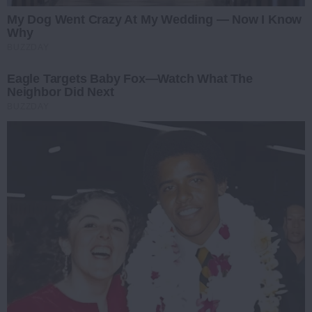
My Dog Went Crazy At My Wedding — Now I Know
Why
BUZZDAY
Eagle Targets Baby Fox—Watch What The
Neighbor Did Next
BUZZDAY