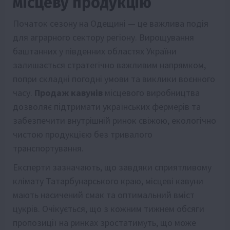
місцеву продукцію
Початок сезону на Одещині — це важлива подія
для аграрного сектору регіону. Вирощування
баштанних у південних областях України
залишається стратегічно важливим напрямком,
попри складні погодні умови та виклики воєнного
часу.
Продаж кавунів
місцевого виробництва
дозволяє підтримати українських фермерів та
забезпечити внутрішній ринок свіжою, екологічно
чистою продукцією без тривалого
транспортування.
Експерти зазначають, що завдяки сприятливому
клімату Татарбунарського краю, місцеві кавуни
мають насичений смак та оптимальний вміст
цукрів. Очікується, що з кожним тижнем обсяги
пропозиції на ринках зростатимуть, що може