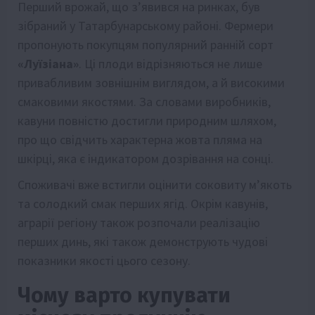
Перший врожай, що з’явився на ринках, був
зібраний у Татарбунарському районі. Фермери
пропонують покупцям популярний ранній сорт
«Луїзіана»
. Ці плоди відрізняються не лише
привабливим зовнішнім виглядом, а й високими
смаковими якостями. За словами виробників,
кавуни повністю достигли природним шляхом,
про що свідчить характерна жовта пляма на
шкірці, яка є індикатором дозрівання на сонці.
Споживачі вже встигли оцінити соковиту м’якоть
та солодкий смак перших ягід. Окрім кавунів,
аграрії регіону також розпочали реалізацію
перших динь, які також демонструють чудові
показники якості цього сезону.
Чому варто купувати