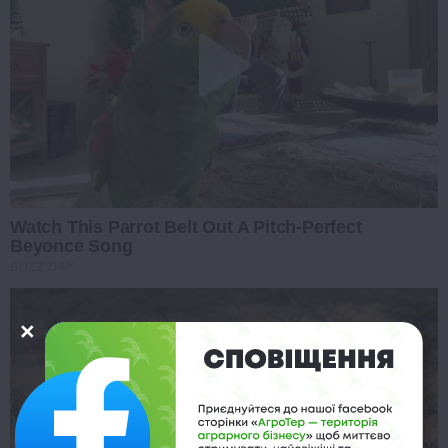
Watch This Parrot Belt Out A Pitch-Perfect
Beyonce Song
BUZZ DAY