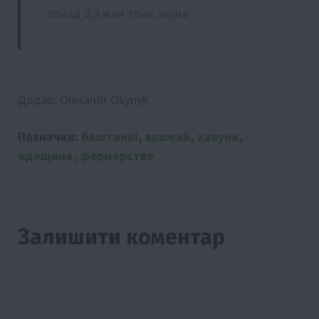
понад 2,3 млн тонн зерна
Додав:
Olexandr Oliynyk
Позначки:
баштанні
,
врожай
,
кавуни
,
одещина
,
фермерство
Залишити коментар