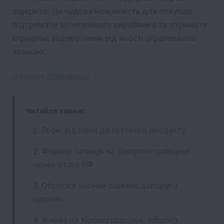
відкрито. Це чудова можливість для покупців
підтримати вітчизняного виробника та отримати
справжнє задоволення від якості українського
врожаю.
Джерело:
agronews.ua
Читайте також:
Льон: від поля до готового продукту
Фермер загинув на Дніпропетровщині
через атаку РФ
Обробка насіння озимих: запорука
врожаю
Жнива на Кіровоградщині: зібрано