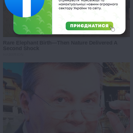
Rare Elephant Birth—Then Nature Delivered A
Second Shock
HABERION