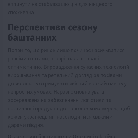
вплинути на стабілізацію цін для кінцевого
споживача.
Перспективи сезону
баштанних
Попри те, що ринок лише починає насичуватися
ранніми сортами, аграрії налаштовані
оптимістично. Впровадження сучасних технологій
вирощування та ретельний догляд за посівами
дозволяють отримувати якісний врожай навіть у
непростих умовах. Наразі основна увага
зосереджена на забезпеченні логістики та
постачанні продукції до торговельних мереж, щоб
кожен українець міг насолодитися свіжими
дарами півдня.
Отже, сезон баштанних на Одещині офіційно