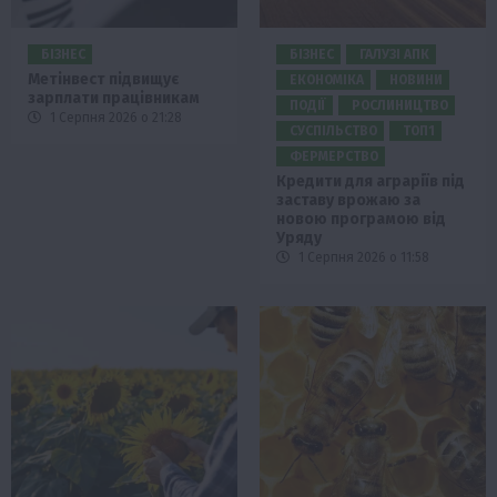
БІЗНЕС
БІЗНЕС
ГАЛУЗІ АПК
Метінвест підвищує
ЕКОНОМІКА
НОВИНИ
зарплати працівникам
ПОДІЇ
РОСЛИНИЦТВО
1 Серпня 2026 о 21:28
СУСПІЛЬСТВО
ТОП1
ФЕРМЕРСТВО
Кредити для аграріїв під
заставу врожаю за
новою програмою від
Уряду
1 Серпня 2026 о 11:58