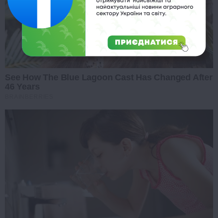
See How The Blue Lagoon Cast Has Changed After
46 Years
BRAINBERRIES