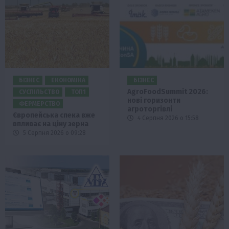
БІЗНЕС
ЕКОНОМІКА
БІЗНЕС
AgroFoodSummit 2026:
СУСПІЛЬСТВО
ТОП1
нові горизонти
ФЕРМЕРСТВО
агроторгівлі
Європейська спека вже
4 Серпня 2026 о 15:58
впливає на ціну зерна
5 Серпня 2026 о 09:28