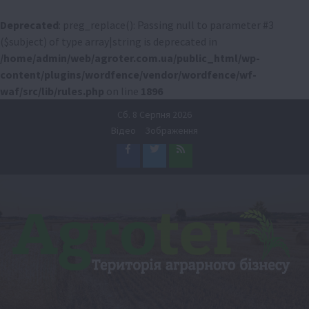
Deprecated
: preg_replace(): Passing null to parameter #3
($subject) of type array|string is deprecated in
/home/admin/web/agroter.com.ua/public_html/wp-
content/plugins/wordfence/vendor/wordfence/wf-
waf/src/lib/rules.php
on line
1896
Перейти
Сб. 8 Серпня 2026
до
Відео
Зображення
вмісту
Facebook
Twitter
Feed