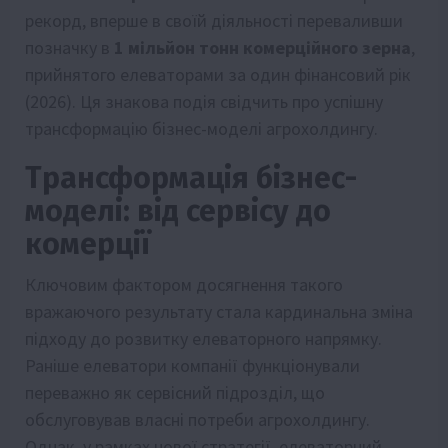
рекорд, вперше в своїй діяльності переваливши
позначку в
1 мільйон тонн комерційного зерна
,
прийнятого елеваторами за один фінансовий рік
(2026). Ця знакова подія свідчить про успішну
трансформацію бізнес-моделі агрохолдингу.
Трансформація бізнес-
моделі: від сервісу до
комерції
Ключовим фактором досягнення такого
вражаючого результату стала кардинальна зміна
підходу до розвитку елеваторного напрямку.
Раніше елеватори компанії функціонували
переважно як сервісний підрозділ, що
обслуговував власні потреби агрохолдингу.
Однак, у рамках нової стратегії, елеваторний