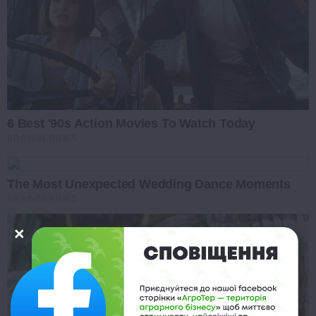
6 Best '90s Action Movies To Watch Today
BRAINBERRIES
The Most Unexpected Wedding Dance Moments
BRAINBERRIES