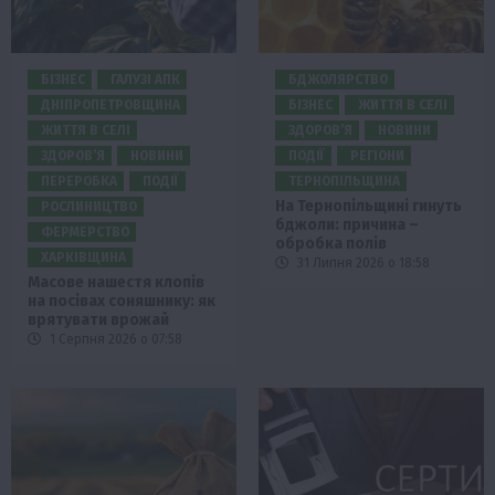
БІЗНЕС
ГАЛУЗІ АПК
БДЖОЛЯРСТВО
ДНІПРОПЕТРОВЩИНА
БІЗНЕС
ЖИТТЯ В СЕЛІ
ЖИТТЯ В СЕЛІ
ЗДОРОВ’Я
НОВИНИ
ЗДОРОВ’Я
НОВИНИ
ПОДІЇ
РЕГІОНИ
ПЕРЕРОБКА
ПОДІЇ
ТЕРНОПІЛЬЩИНА
На Тернопільщині гинуть
РОСЛИНИЦТВО
бджоли: причина –
ФЕРМЕРСТВО
обробка полів
ХАРКІВЩИНА
31 Липня 2026 о 18:58
Масове нашестя клопів
на посівах соняшнику: як
врятувати врожай
1 Серпня 2026 о 07:58