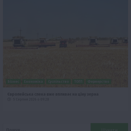
Бізнес
Економіка
Життя в селі
Новини
Події
ТОП1
Фермерство
Аграрії отримають кредити до 10 млн грн від Sense Bank
4 Серпня 2026 о 12:08
Пошук: