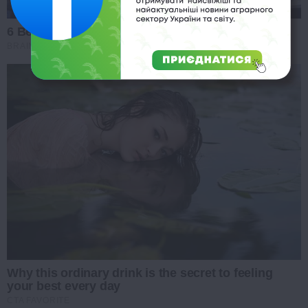
6 Best '90s Action Movies To Watch Today
BRAINBERRIES
Why this ordinary drink is the secret to feeling
your best every day
CTA FAVORITE