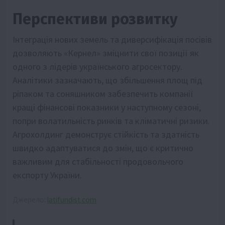
Перспективи розвитку
Інтеграція нових земель та диверсифікація посівів
дозволяють «Кернел» зміцнити свої позиції як
одного з лідерів українського агросектору.
Аналітики зазначають, що збільшення площ під
ріпаком та соняшником забезпечить компанії
кращі фінансові показники у наступному сезоні,
попри волатильність ринків та кліматичні ризики.
Агрохолдинг демонструє стійкість та здатність
швидко адаптуватися до змін, що є критично
важливим для стабільності продовольчого
експорту України.
Джерело:
latifundist.com