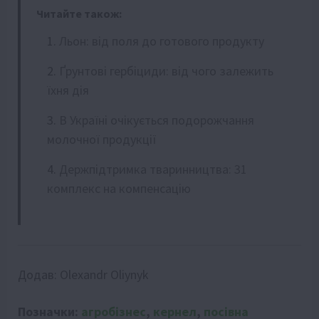
Читайте також:
Льон: від поля до готового продукту
Ґрунтові гербіциди: від чого залежить
їхня дія
В Україні очікується подорожчання
молочної продукції
Держпідтримка тваринництва: 31
комплекс на компенсацію
Додав:
Olexandr Oliynyk
Позначки:
агробізнес
,
кернел
,
посівна