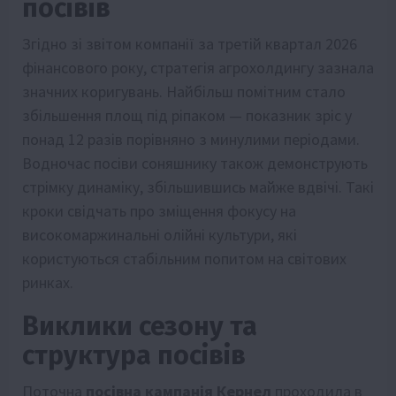
посівів
Згідно зі звітом компанії за третій квартал 2026
фінансового року, стратегія агрохолдингу зазнала
значних коригувань. Найбільш помітним стало
збільшення площ під ріпаком — показник зріс у
понад 12 разів порівняно з минулими періодами.
Водночас посіви соняшнику також демонструють
стрімку динаміку, збільшившись майже вдвічі. Такі
кроки свідчать про зміщення фокусу на
високомаржинальні олійні культури, які
користуються стабільним попитом на світових
ринках.
Виклики сезону та
структура посівів
Поточна
посівна кампанія Кернел
проходила в