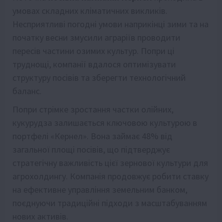
умовах складних кліматичних викликів.
Несприятливі погодні умови наприкінці зими та на
початку весни змусили аграріїв проводити
пересів частини озимих культур. Попри ці
труднощі, компанії вдалося оптимізувати
структуру посівів та зберегти технологічний
баланс.
Попри стрімке зростання частки олійних,
кукурудза залишається ключовою культурою в
портфелі «Кернел». Вона займає 48% від
загальної площі посівів, що підтверджує
стратегічну важливість цієї зернової культури для
агрохолдингу. Компанія продовжує робити ставку
на ефективне управління земельним банком,
поєднуючи традиційні підходи з масштабуванням
нових активів.