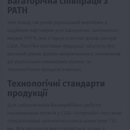
Багаторічна співпраця з
PATH
Уже понад сім років український виробник є
надійним партнером для швидкісної залізничної
мережі PATH, яка з’єднує ключові ділові центри
США. Постійні поставки продукції свідчать про
високий рівень довіри американських замовників
до українських інженерних рішень та
технологічних процесів компанії.
Технологічні стандарти
продукції
Для забезпечення безперебійної роботи
пасажирських потягів у США «Інтерпайп» постачає
спеціалізовані залізничні колеса діаметром 711
мм. Вся продукція виготовляється згідно з