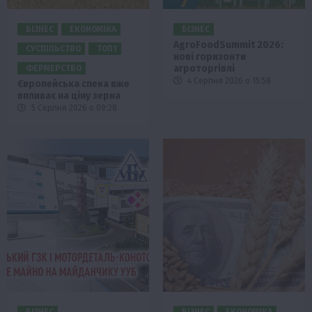
БІЗНЕС
ЕКОНОМІКА
БІЗНЕС
AgroFoodSummit 2026:
СУСПІЛЬСТВО
ТОП1
нові горизонти
агроторгівлі
ФЕРМЕРСТВО
4 Серпня 2026 о 15:58
Європейська спека вже
впливає на ціну зерна
5 Серпня 2026 о 09:28