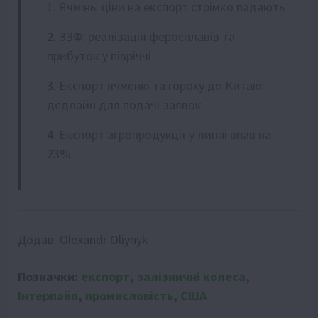
Ячмінь: ціни на експорт стрімко падають
ЗЗФ: реалізація феросплавів та
прибуток у півріччі
Експорт ячменю та гороху до Китаю:
дедлайн для подачі заявок
Експорт агропродукції у липні впав на
23%
Додав:
Olexandr Oliynyk
Позначки:
експорт
,
залізничні колеса
,
Інтерпайп
,
промисловість
,
США