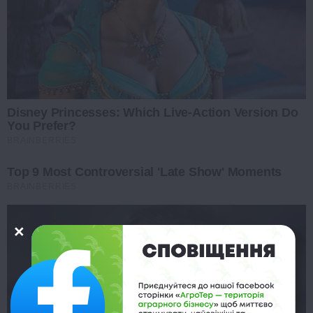
Disney Princesses: Which Live-Action Version Do
You Prefer?
BRAINBERRIES
Top 9 Most Controversial 'Late Show' Moments
BRAINBERRIES