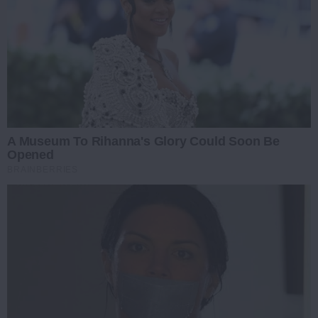
A Museum To Rihanna's Glory Could Soon Be
Opened
BRAINBERRIES