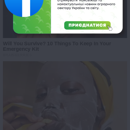
Will You Survive? 10 Things To Keep In Your
Emergency Kit
BRAINBERRIES