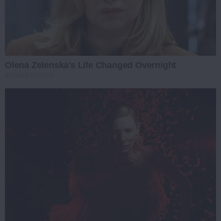
Olena Zelenska's Life Changed Overnight
BRAINBERRIES