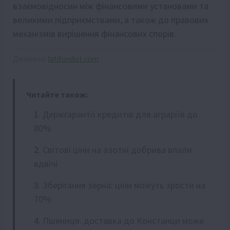
взаємовідносин між фінансовими установами та
великими підприємствами, а також до правових
механізмів вирішення фінансових спорів.
Джерело:
latifundist.com
Читайте також:
Держгарантії кредитів для аграріїв до
80%
Світові ціни на азотні добрива впали
вдвічі
Зберігання зерна: ціни можуть зрости на
70%
Пшениця: доставка до Констанци може