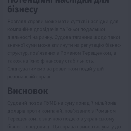
бізнесу
Розгляд справи може мати суттєві наслідки для
компаній-відповідачів та їхньої подальшої
діяльності на ринку. Судова тяганина щодо такої
значної суми може вплинути на репутацію бізнес-
структур, пов’язаних з Романом Терещенком, а
також на їхню фінансову стабільність.
Слідкуватимемо за розвитком подій у цій
резонансній справі.
Висновок
Судовий позов ПУМБ на суму понад 7 мільйонів
доларів проти компаній, пов’язаних з Романом
Терещенком, є значною подією в українському
бізнес-середовищі. Ця справа привертає увагу до