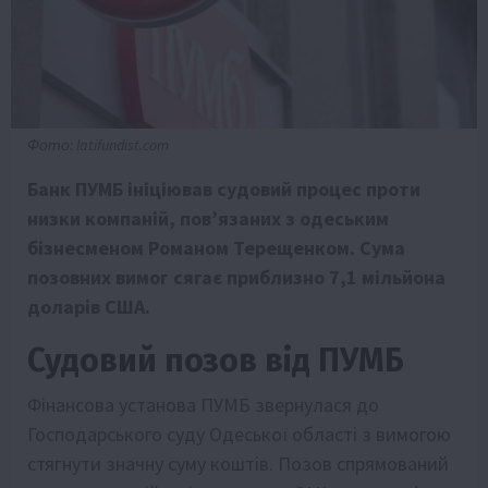
Фото: latifundist.com
Банк ПУМБ ініціював судовий процес проти
низки компаній, пов’язаних з одеським
бізнесменом Романом Терещенком. Сума
позовних вимог сягає приблизно 7,1 мільйона
доларів США.
Судовий позов від ПУМБ
Фінансова установа ПУМБ звернулася до
Господарського суду Одеської області з вимогою
стягнути значну суму коштів. Позов спрямований