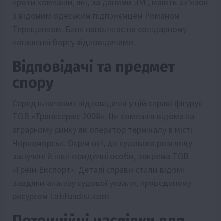
проти компаній, які, за даними ЗМІ, мають зв’язок
з відомим одеським підприємцем Романом
Терещенком. Банк наполягає на солідарному
погашенні боргу відповідачами.
Відповідачі та предмет
спору
Серед ключових відповідачів у цій справі фігурує
ТОВ «Транссервіс 2008». Ця компанія відома на
аграрному ринку як оператор терміналу в місті
Чорноморськ. Окрім неї, до судового розгляду
залучені й інші юридичні особи, зокрема ТОВ
«Греїн-Експорт». Деталі справи стали відомі
завдяки аналізу судової ухвали, проведеному
ресурсом Latifundist.com.
Потенційні наслідки для