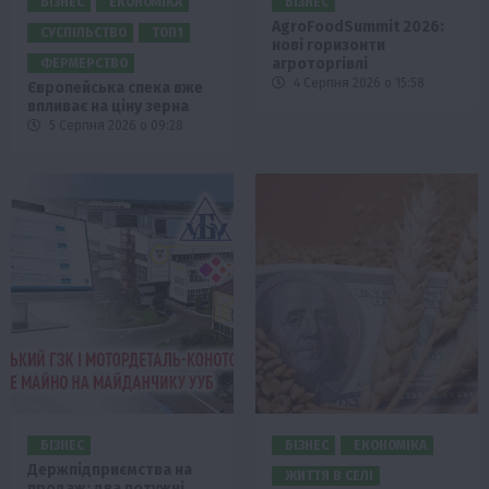
БІЗНЕС
ЕКОНОМІКА
БІЗНЕС
AgroFoodSummit 2026:
СУСПІЛЬСТВО
ТОП1
нові горизонти
агроторгівлі
ФЕРМЕРСТВО
4 Серпня 2026 о 15:58
Європейська спека вже
впливає на ціну зерна
5 Серпня 2026 о 09:28
БІЗНЕС
БІЗНЕС
ЕКОНОМІКА
Держпідприємства на
ЖИТТЯ В СЕЛІ
продаж: два потужні