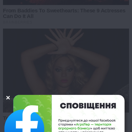
From Baddies To Sweethearts: These 9 Actresses
Can Do It All
BRAINBERRIES
Top 10 Pop Divas (She's Not Number 1)
BRAINBERRIES