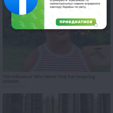
The Influencer Who Went Viral For Inspiring
GRWMs
BRAINBERRIES