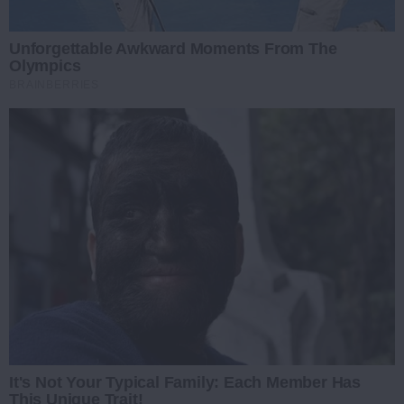
Unforgettable Awkward Moments From The
Olympics
BRAINBERRIES
It's Not Your Typical Family: Each Member Has
This Unique Trait!