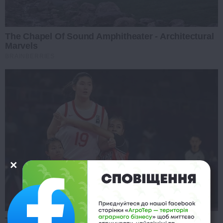
The Chapel Of Sound Amphitheater - Architectural
Marvels
BRAINBERRIES
Tallest Women On Earth — Their Height Is Jaw-