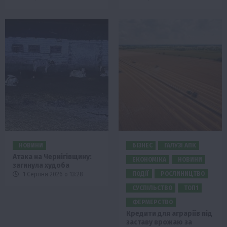
НОВИНИ
БІЗНЕС
ГАЛУЗІ АПК
Атака на Чернігівщину:
ЕКОНОМІКА
НОВИНИ
загинула худоба
ПОДІЇ
РОСЛИНИЦТВО
1 Серпня 2026 о 13:28
СУСПІЛЬСТВО
ТОП1
ФЕРМЕРСТВО
Кредити для аграріїв під
заставу врожаю за