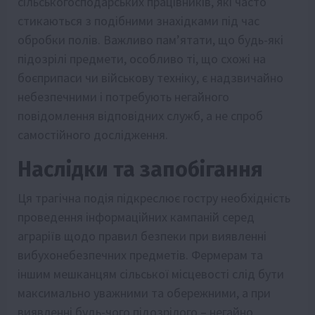
сільськогосподарських працівників, які часто
стикаються з подібними знахідками під час
обробки полів. Важливо пам’ятати, що будь-які
підозрілі предмети, особливо ті, що схожі на
боєприпаси чи військову техніку, є надзвичайно
небезпечними і потребують негайного
повідомлення відповідних служб, а не спроб
самостійного дослідження.
Наслідки та запобігання
Ця трагічна подія підкреслює гостру необхідність
проведення інформаційних кампаній серед
аграріїв щодо правил безпеки при виявленні
вибухонебезпечних предметів. Фермерам та
іншим мешканцям сільської місцевості слід бути
максимально уважними та обережними, а при
виявленні будь-чого підозрілого – негайно