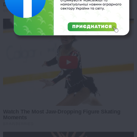
Dropping
BRAINBERRIES
Watch The Most Jaw‑Dropping Figure Skating
Moments
BRAINBERRIES