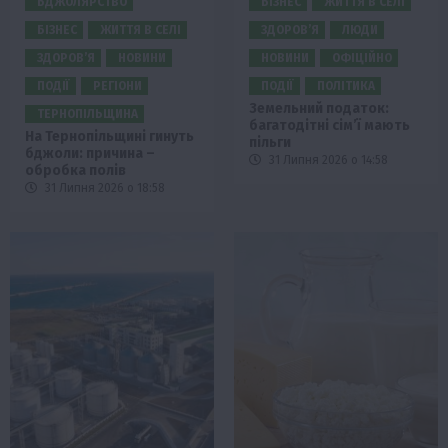
БДЖОЛЯРСТВО
БІЗНЕС
ЖИТТЯ В СЕЛІ
БІЗНЕС
ЖИТТЯ В СЕЛІ
ЗДОРОВ’Я
ЛЮДИ
ЗДОРОВ’Я
НОВИНИ
НОВИНИ
ОФІЦІЙНО
ПОДІЇ
РЕГІОНИ
ПОДІЇ
ПОЛІТИКА
Земельний податок:
ТЕРНОПІЛЬЩИНА
багатодітні сім’ї мають
На Тернопільщині гинуть
пільги
бджоли: причина –
31 Липня 2026 о 14:58
обробка полів
31 Липня 2026 о 18:58