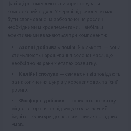
фахівці рекомендують використовувати
комплексний підхід. У червні підживлення має
бути спрямоване на забезпечення рослин
необхідними мікроелементами. Найбільш
ефективними вважаються три компоненти:
Азотні добрива
у помірній кількості — вони
стимулюють нарощування зеленої маси, що
необхідно на ранніх етапах розвитку.
Калійні сполуки
— саме вони відповідають
за накопичення цукрів у коренеплодах та їхній
розмір.
Фосфорні добавки
— сприяють розвитку
міцного коріння та підвищують загальний
імунітет культури до несприятливих погодних
умов.