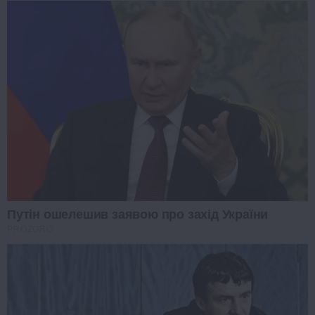
Путін ошелешив заявою про захід України
PROZORO