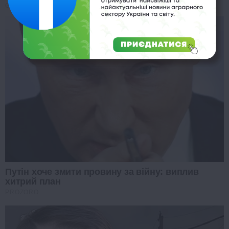
GLYCOGEN SUPPORT
Путін хоче змити провину за війну: виплив
хитрий план
PROZORO