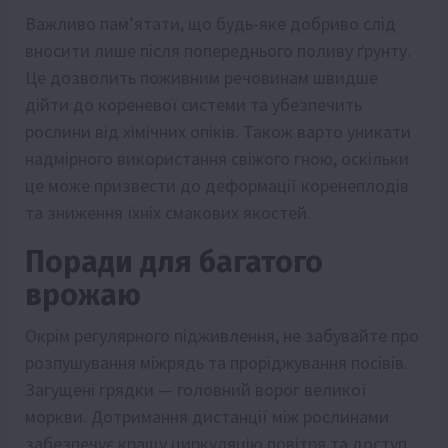
Важливо пам’ятати, що будь-яке добриво слід
вносити лише після попереднього поливу ґрунту.
Це дозволить поживним речовинам швидше
дійти до кореневої системи та убезпечить
рослини від хімічних опіків. Також варто уникати
надмірного використання свіжого гною, оскільки
це може призвести до деформації коренеплодів
та зниження їхніх смакових якостей.
Поради для багатого
врожаю
Окрім регулярного підживлення, не забувайте про
розпушування міжрядь та проріджування посівів.
Загущені грядки — головний ворог великої
моркви. Дотримання дистанції між рослинами
забезпечує кращу циркуляцію повітря та доступ