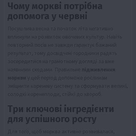
Чому моркві потрібна
допомога у червні
Посушлива весна та початок літа негативно
вплинули на розвиток овочевих культур. Навіть
повторний посів не завжди гарантує бажаний
результат, тому досвідчені городники радять
зосередитися на грамотному догляді за вже
наявними сходами. Правильне
підживлення
моркви
у цей період допоможе рослинам
зміцнити кореневу систему та сформувати великі,
солодкі коренеплоди, стійкі до хвороб.
Три ключові інгредієнти
для успішного росту
Для того, щоб морква активно розвивалася,