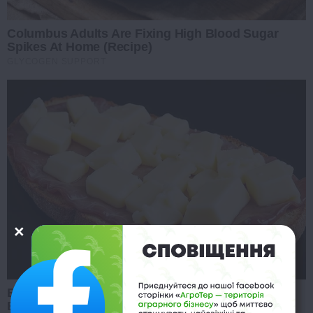
Columbus Adults Are Fixing High Blood Sugar
Spikes At Home (Recipe)
GLYCOGEN SUPPORT
Blood Sugar Is Not From Sweets! Meet The Main
Enemy Of Blood Sugar