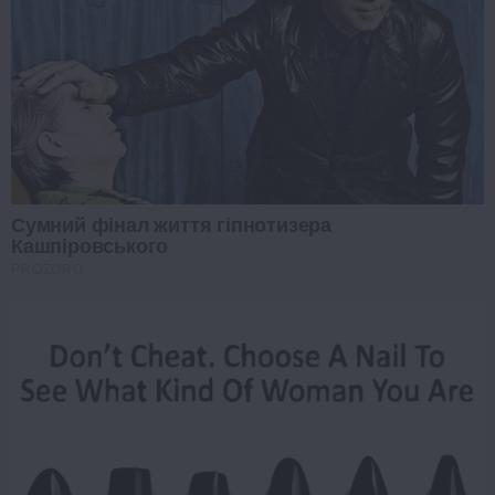
Сумний фінал життя гіпнотизера
Кашпіровського
PROZORO