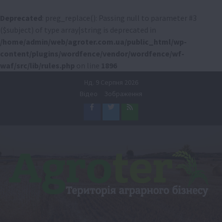
Deprecated
: preg_replace(): Passing null to parameter #3
($subject) of type array|string is deprecated in
/home/admin/web/agroter.com.ua/public_html/wp-
content/plugins/wordfence/vendor/wordfence/wf-
waf/src/lib/rules.php
on line
1896
Перейти
Нд. 9 Серпня 2026
до
Відео
Зображення
вмісту
Facebook
Twitter
Feed