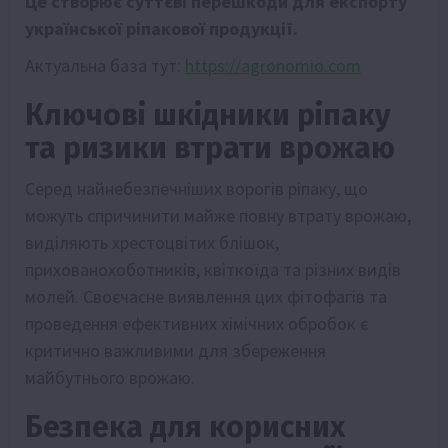
Це створює суттєві перешкоди для експорту
української ріпакової продукції.
Актуальна база тут:
https://agronomio.com
Ключові шкідники ріпаку
та ризики втрати врожаю
Серед найнебезпечніших ворогів ріпаку, що
можуть спричинити майже повну втрату врожаю,
виділяють хрестоцвітих блішок,
прихованохоботників, квіткоїда та різних видів
молей. Своєчасне виявлення цих фітофагів та
проведення ефективних хімічних обробок є
критично важливими для збереження
майбутнього врожаю.
Безпека для корисних