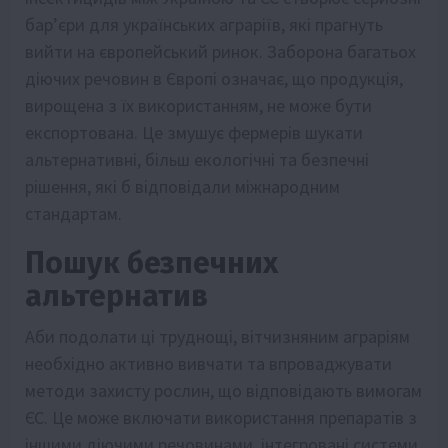
бар’єри для українських аграріїв, які прагнуть
вийти на європейський ринок. Заборона багатьох
діючих речовин в Європі означає, що продукція,
вирощена з їх використанням, не може бути
експортована. Це змушує фермерів шукати
альтернативні, більш екологічні та безпечні
рішення, які б відповідали міжнародним
стандартам.
Пошук безпечних
альтернатив
Аби подолати ці труднощі, вітчизняним аграріям
необхідно активно вивчати та впроваджувати
методи захисту рослин, що відповідають вимогам
ЄС. Це може включати використання препаратів з
іншими діючими речовинами, інтегровані системи