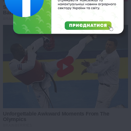
She Spent A Fortune To Look Like A Modern-Day
Barbie
BRAINBERRIES
Unforgettable Awkward Moments From The
Olympics
BRAINBERRIES