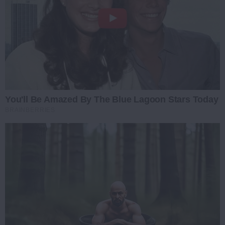
You'll Be Amazed By The Blue Lagoon Stars Today
BRAINBERRIES