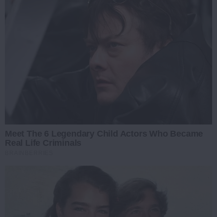
Meet The 6 Legendary Child Actors Who Became
Real Life Criminals
BRAINBERRIES