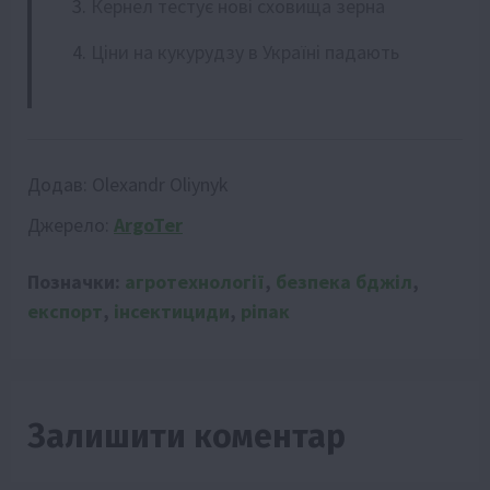
Кернел тестує нові сховища зерна
Ціни на кукурудзу в Україні падають
Додав:
Olexandr Oliynyk
Джерело:
ArgoTer
Позначки:
агротехнології
,
безпека бджіл
,
експорт
,
інсектициди
,
ріпак
Залишити коментар