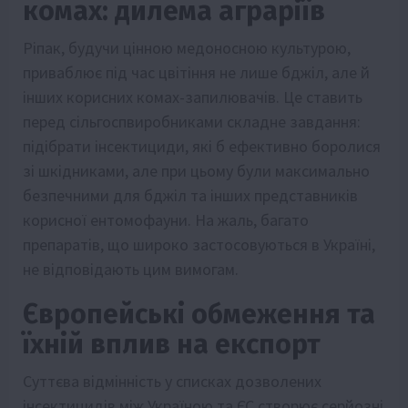
комах: дилема аграріїв
Ріпак, будучи цінною медоносною культурою,
приваблює під час цвітіння не лише бджіл, але й
інших корисних комах-запилювачів. Це ставить
перед сільгоспвиробниками складне завдання:
підібрати інсектициди, які б ефективно боролися
зі шкідниками, але при цьому були максимально
безпечними для бджіл та інших представників
корисної ентомофауни. На жаль, багато
препаратів, що широко застосовуються в Україні,
не відповідають цим вимогам.
Європейські обмеження та
їхній вплив на експорт
Суттєва відмінність у списках дозволених
інсектицидів між Україною та ЄС створює серйозні