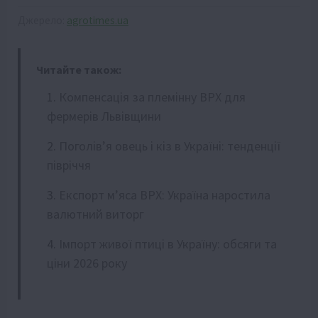
Джерело:
agrotimes.ua
Читайте також:
Компенсація за племінну ВРХ для
фермерів Львівщини
Поголів’я овець і кіз в Україні: тенденції
півріччя
Експорт м’яса ВРХ: Україна наростила
валютний виторг
Імпорт живої птиці в Україну: обсяги та
ціни 2026 року