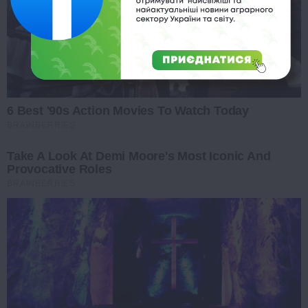
6 Best '90s Action Movies To Watch Today
BRAINBERRIES
Take A Look At Demi Moore's Most Iconic And
Provocative Roles
BRAINBERRIES