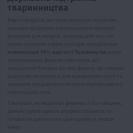
тваринництва
Варто нагадати, що окрім приватної ініціативи,
держава продовжує впроваджувати програми
допомоги для аграріїв. Зокрема, для тих, хто
планує розвиток інфраструктури, передбачена
компенсація 50% вартості будівництва
нових
тваринницьких ферм на територіях, що
знаходяться близько до лінії фронту. Це створює
додаткові можливості для відновлення галузі та
зміцнення продовольчої безпеки України навіть у
найскладніші часи.
Такі кроки, як ініціатива фермера з Полтавщини,
демонструють єдність аграрної спільноти та
готовність допомагати одне одному в умовах
війни.