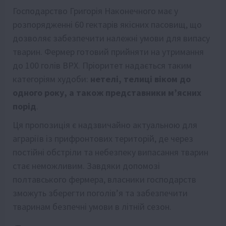
Господарство Григорія Наконечного має у
розпорядженні 60 гектарів якісних пасовищ, що
дозволяє забезпечити належні умови для випасу
тварин. Фермер готовий прийняти на утримання
до 100 голів ВРХ. Пріоритет надається таким
категоріям худоби:
нетелі, телиці віком до
одного року, а також представники м’ясних
порід
.
Ця пропозиція є надзвичайно актуальною для
аграріїв із прифронтових територій, де через
постійні обстріли та небезпеку випасання тварин
стає неможливим. Завдяки допомозі
полтавського фермера, власники господарств
зможуть зберегти поголів’я та забезпечити
тваринам безпечні умови в літній сезон.