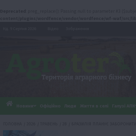
Deprecated
: preg_replace(): Passing null to parameter #3 ($subje
content/plugins/wordfence/vendor/wordfence/wf-waf/src/lib
Перейти
Нд. 9 Серпня 2026
Відео
Зображення
до
вмісту
Новини
Офіційно
Люди
Життя в селі
Галузі АПК
ГОЛОВНА
2026
ТРАВЕНЬ
28
БРАЗИЛІЯ ПЛАНУЄ ЗАБОРОНИТИ 