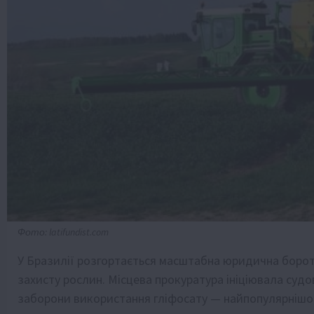
Фото: latifundist.com
У Бразилії розгортається масштабна юридична бороть
захисту рослин. Місцева прокуратура ініціювала суд
заборони використання гліфосату — найпопулярнішого