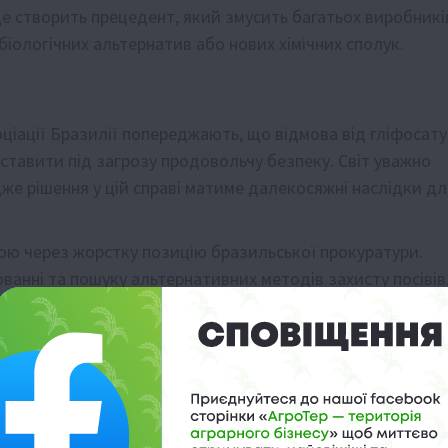
це створить прецедент, який змусить багатьох виробникі
 біологічних альтернатив або нових хімічних сполук.
ціації Бразилії попереджають, що відмова від гліфосату
ставити під загрозу продовольчу безпеку. Світ уважно
же рішення у цій справі матиме далекосяжні наслідки дл
ою через жорстку позицію бразильської прокуратури.
ванні та пошуку альтернативних методів захисту посівів