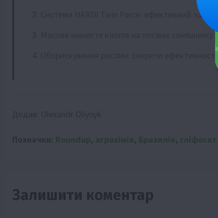
Система HARDI Twin Force: ефективний захист 
Масове нашестя клопів на посівах соняшнику:
Обприскування рослин: секрети ефективності 
Додав:
Olexandr Oliynyk
Позначки:
Roundup
,
агрохімія
,
Бразилія
,
гліфосат
Залишити коментар