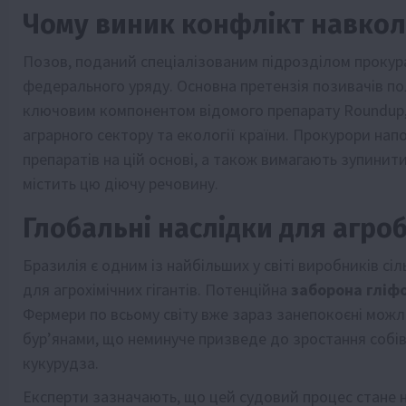
Чому виник конфлікт навко
Позов, поданий спеціалізованим підрозділом прокура
федерального уряду. Основна претензія позивачів пол
ключовим компонентом відомого препарату Roundup, 
аграрного сектору та екології країни. Прокурори нап
препаратів на цій основі, а також вимагають зупинит
містить цю діючу речовину.
Глобальні наслідки для агроб
Бразилія є одним із найбільших у світі виробників с
для агрохімічних гігантів. Потенційна
заборона гліф
Фермери по всьому світу вже зараз занепокоєні мож
бур’янами, що неминуче призведе до зростання собів
кукурудза.
Експерти зазначають, що цей судовий процес стане 