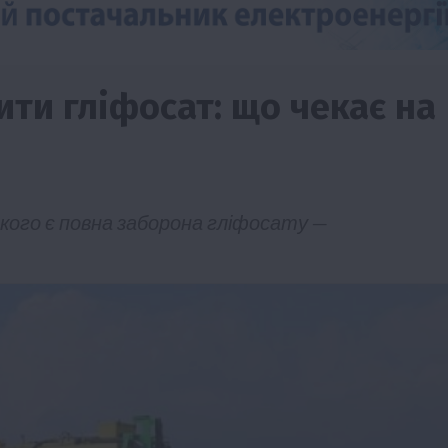
ти гліфосат: що чекає на
якого є повна заборона гліфосату —
Події
Наука
Новини
Події
Регіони
ТОП1
Туризм
Фермерство
Франківщина
грн від
У Карпатах виявили рідкісний гриб Свиня
вухо
7 Серпня 2026 о 17:28