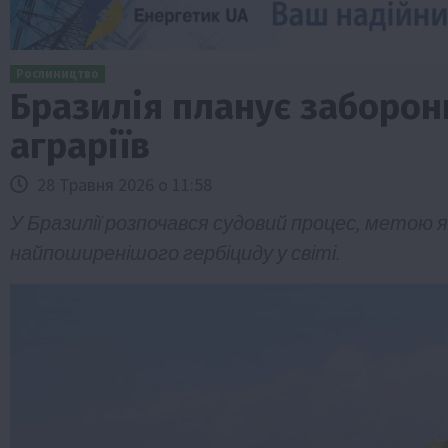
Рослиництво
Бразилія планує заборони
аграріїв
28 Травня 2026 о 11:58
У Бразилії розпочався судовий процес, метою 
найпоширенішого гербіциду у світі.
Бізнес
Економіка
Життя в селі
Новини
ТОП1
Фермерство
Аграрії отримають кредити до 10 млн 
Sense Bank
4 Серпня 2026 о 12:08