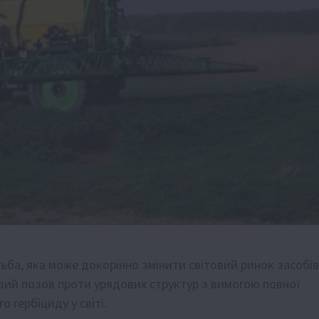
ба, яка може докорінно змінити світовий ринок засобів
овий позов проти урядових структур з вимогою повної
 гербіциду у світі.