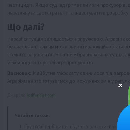
пестицидів. Якщо суд підтримає вимоги прокурорів, 
переглянути свої стратегії та інвестувати в розробку
Що далі?
Наразі ситуація залишається напруженою. Аграрні асо
без належної заміни може знизити врожайність та по
стежить за розвитком подій у бразильських судах, ад
міжнародної торгівлі агропродукцією.
Висновок:
Майбутнє гліфосату опинилося під загроз
Аграріям варто готуватися до можливих змін у регулю
Джерело:
latifundist.com
Читайте також:
Ґрунтові гербіциди: від чого залежить їхня дія