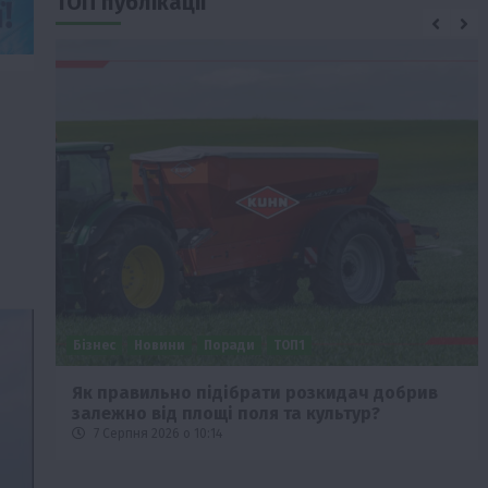
ТОП публікації
Бізнес
Новини
Поради
ТОП1
че
Як правильно підібрати розкидач добрив
залежно від площі поля та культур?
7 Серпня 2026 о 10:14