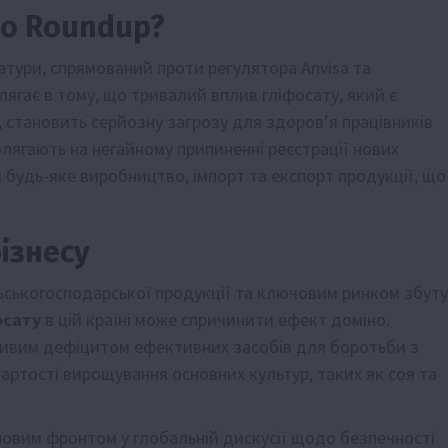
ло Roundup?
тури, спрямований проти регулятора Anvisa та
ягає в тому, що тривалий вплив гліфосату, який є
становить серйозну загрозу для здоров’я працівників
олягають на негайному припиненні реєстрації нових
и будь-яке виробництво, імпорт та експорт продукції, що
ізнесу
ільськогосподарської продукції та ключовим ринком збуту
осату
в цій країні може спричинити ефект доміно.
ливим дефіцитом ефективних засобів для боротьби з
артості вирощування основних культур, таких як соя та
новим фронтом у глобальній дискусії щодо безпечності