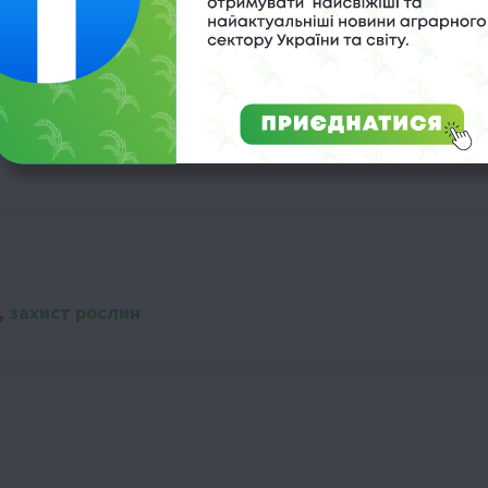
посівів у вітер
 як врятувати врожай
в будь-яку погоду
,
захист рослин