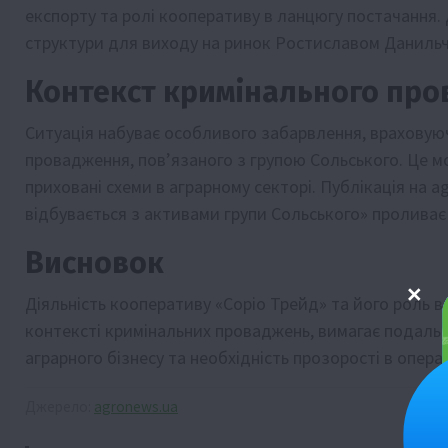
експорту та ролі кооперативу в ланцюгу постачання. 
структури для виходу на ринок Ростиславом Даниль
Контекст кримінального пр
Ситуація набуває особливого забарвлення, враховуюч
провадження, пов’язаного з групою Сольського. Це м
приховані схеми в аграрному секторі. Публікація на a
відбувається з активами групи Сольського» проливає с
Висновок
Діяльність кооперативу «Соріо Трейд» та його роль в 
контексті кримінальних проваджень, вимагає подальш
аграрного бізнесу та необхідність прозорості в опера
Джерело:
agronews.ua