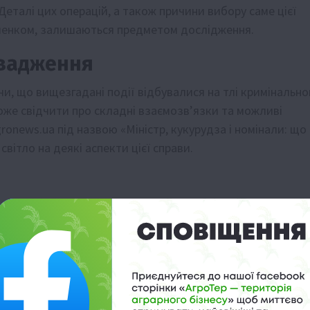
Деталі цих операцій, а також причини вибору саме цієї
ченком, залишаються предметом дослідження.
овадження
и, що вищезгадані події відбувалися на тлі кримінально
оже свідчити про складні взаємозв’язки та можливі
gronews.ua під назвою «Міністр, кукурудза і номінали: що
вітло на деякі аспекти цієї справи.
експорті ріпаку через швейцарські компанії, особливо в
ого аналізу. Цей випадок підкреслює складність
ціях із сільськогосподарською продукцією.