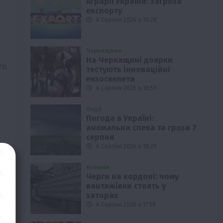
Аграрії України: загроза
експорту
6 Серпня 2026 о 19:28
Черкащина
На Черкащині доярки
го
тестують інноваційні
екзоскелети
6 Серпня 2026 о 18:59
Події
Погода в Україні:
аномальна спека та грози 7
серпня
6 Серпня 2026 о 18:29
Новини
Черги на кордоні: чому
вантажівки стоять у
заторах
6 Серпня 2026 о 17:58