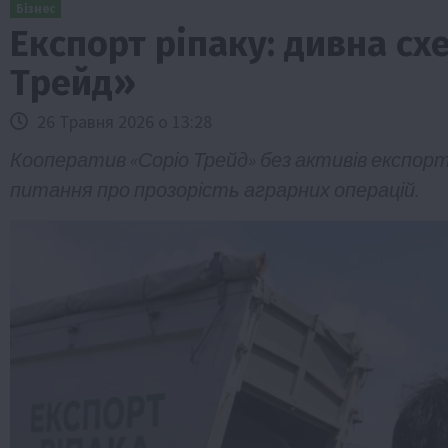
Бізнес
Експорт ріпаку: дивна сх
Трейд»
26 Травня 2026 о 13:28
Кооператив «Соріо Трейд» без активів експорту
питання про прозорість аграрних операцій.
Бізнес
Галузі АПК
Економіка
Новини
Под
Рослиництво
Суспільство
ТОП1
Фермерст
Кредити для аграріїв під заставу вро
новою програмою від Уряду
1 Серпня 2026 о 11:58