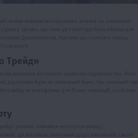
ий не мав значних матеріальних активів чи земельних
у ріпаку. Цікаво, що саме ця структура була обрана для
иславом Данильченком, причому це сталося в період
 Сольського.
іо Трейд»
авляв враження потужного аграрного підприємства. Його
, відсутніми були як земельний банк, так і власний пар
 його вибір як платформи для бізнес-операцій, особливо 
рту
Трейд» успішно займався експортом ріпаку,
паній. Це викликає запитання щодо механізмів такого