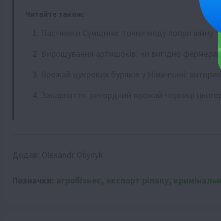
Читайте також:
Пасічники Сумщини: тонни меду попри війну
Вирощування артишоків: чи вигідно фермерам 
Врожай цукрових буряків у Німеччині: антирек
Закарпаття: рекордний врожай чорниці цього
Додав:
Olexandr Oliynyk
Позначки:
агробізнес
,
експорт ріпаку
,
криміналь