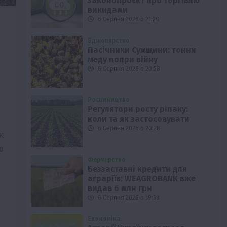
законопроєкт про торгівлю
викидами
6 Серпня 2026 о 21:28
Бджолярство
Пасічники Сумщини: тонни
меду попри війну
6 Серпня 2026 о 20:58
Рослиництво
Регулятори росту ріпаку:
коли та як застосовувати
6 Серпня 2026 о 20:28
к
в
Фермерство
Беззаставні кредити для
аграріїв: WEAGROBANK вже
видав 6 млн грн
6 Серпня 2026 о 19:58
Економіка