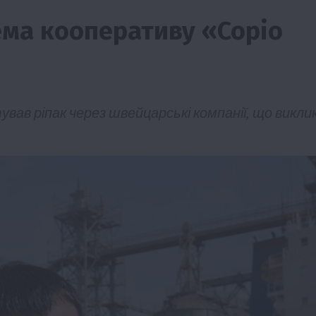
ема кооперативу «Соріо
вав ріпак через швейцарські компанії, що викли
ії
Бізнес
Новини
Офіційно
Події
Суспільство
во
ТОП1
Фермерство
жаю за
Оренда садової ділянки: як усе оформити
легально та без проблем
5 Серпня 2026 о 20:14