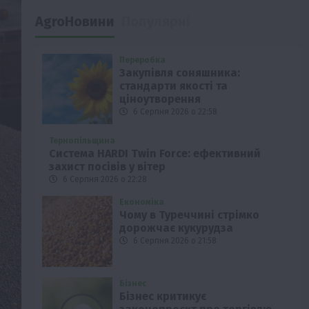
AgroНовини
Популярні
Переробка
Закупівля соняшника:
стандарти якості та
ціноутворення
6 Серпня 2026 о 22:58
Тернопільщина
Система HARDI Twin Force: ефективний
захист посівів у вітер
6 Серпня 2026 о 22:28
Економіка
Чому в Туреччині стрімко
дорожчає кукурудза
6 Серпня 2026 о 21:58
Бізнес
Бізнес критикує