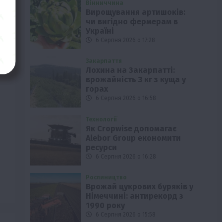
Вінниччина
Вирощування артишоків:
чи вигідно фермерам в
Україні
6 Серпня 2026 о 17:28
Закарпаття
Лохина на Закарпатті:
врожайність 3 кг з куща у
горах
6 Серпня 2026 о 16:58
Технології
Як Cropwise допомагає
Alebor Group економити
ресурси
6 Серпня 2026 о 16:28
Рослиництво
Врожай цукрових буряків у
Німеччині: антирекорд з
1990 року
6 Серпня 2026 о 15:58