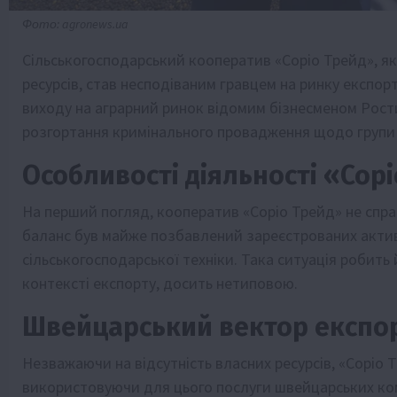
Фото: agronews.ua
Сільськогосподарський кооператив «Соріо Трейд», як
ресурсів, став несподіваним гравцем на ринку експорт
виходу на аграрний ринок відомим бізнесменом Рост
розгортання кримінального провадження щодо групи
Особливості діяльності «Сор
На перший погляд, кооператив «Соріо Трейд» не спр
баланс був майже позбавлений зареєстрованих активів
сільськогосподарської техніки. Така ситуація робить
контексті експорту, досить нетиповою.
Швейцарський вектор експо
Незважаючи на відсутність власних ресурсів, «Соріо 
використовуючи для цього послуги швейцарських ком