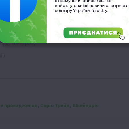
в Україні
орд з 1990 року
річ
не провадження
,
Соріо Трейд
,
Швейцарія