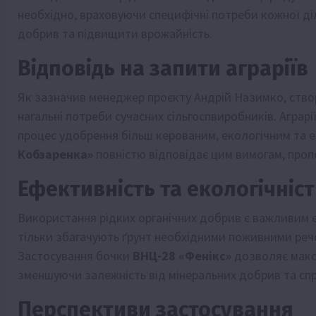
необхідно, враховуючи специфічні потреби кожної ді
добрив та підвищити врожайність.
Відповідь на запити аграріїв
Як зазначив менеджер проєкту Андрій Назимко, ство
нагальні потреби сучасних сільгоспвиробників. Аграр
процес удобрення більш керованим, екологічним та 
Кобзаренка»
повністю відповідає цим вимогам, пропо
Ефективність та екологічніст
Використання рідких органічних добрив є важливим е
тільки збагачують ґрунт необхідними поживними реч
Застосування бочки
ВНЦ-28 «Фенікс»
дозволяє макси
зменшуючи залежність від мінеральних добрив та с
Перспективи застосування