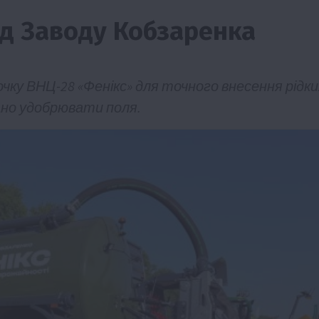
ід Заводу Кобзаренка
чку ВНЦ-28 «Фенікс» для точного внесення рідки
ано удобрювати поля.
Бізнес
Економіка
Життя в селі
Новини
Події
мерство
ТОП1
Фермерство
ну
Аграрії отримають кредити до 10 млн грн в
Sense Bank
4 Серпня 2026 о 12:08