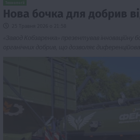
Технології
Нова бочка для добрив в
25 Травня 2026 о 21:58
«Завод Кобзаренка» презентував інноваційну бо
органічних добрив, що дозволяє диференційов
спільство
Бізнес
Економіка
Суспільство
ТОП1
Фер
 оформити
Європейська спека вже впливає на ці
зерна
5 Серпня 2026 о 09:28