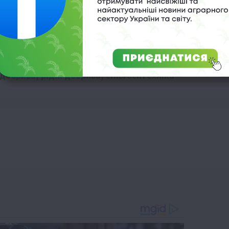
 добрива
,
рідкі добрива
,
сільгосптехніка