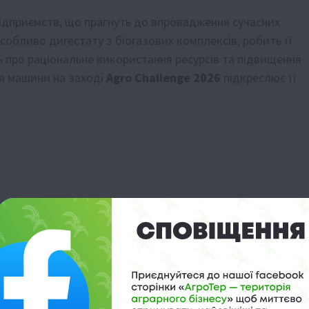
ідприємств, що прагнуть до впровадження сучасних
собливо дигестату з біогазових комплексів, робить її
 про раціональне використання ресурсів та підвищення
ія машини на заході
Agro Challenge 2026
підкреслює її
derstad Carrier
till
ndt