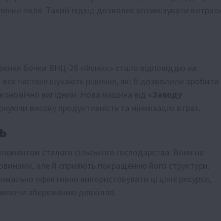
лянки поля. Такий підхід дозволяє оптимізувати витрат
рення бочки ВНЦ-28 «Фенікс» стало відповіддю на
ії все частіше шукають рішення, які б дозволили зробити
економічно вигідним. Нова машина від
«Заводу
нуючи високу продуктивність та мінімізацію втрат.
ь
лементом сталого сільського господарства. Вони не
овинами, але й сприяють покращенню його структури.
мально ефективно використовувати ці цінні ресурси,
прияючи збереженню довкілля.