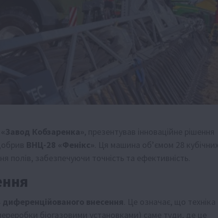
,
«Завод Кобзаренка»
, презентував інноваційне рішення
 добрив
ВНЦ-28 «Фенікс»
. Ця машина об’ємом 28 кубічни
я полів, забезпечуючи точність та ефективність.
ення
ь
диференційованого внесення
. Це означає, що техніка
переробки біогазовими установками) саме туди, де це