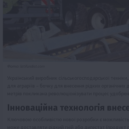
Фото: latifundist.com
Український виробник сільськогосподарської техніки
для аграріїв – бочку для внесення рідких органічних
метрів покликана революціонізувати процес удобренн
Інноваційна технологія внес
Ключовою особливістю нової розробки є можливіст
може доставляти рідкий гній або дигестат (продукт 