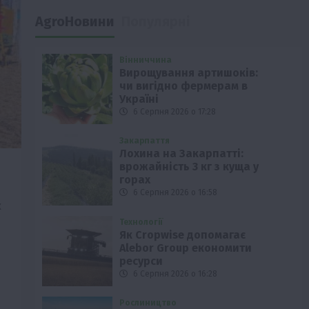
AgroНовини
Популярні
Вінниччина
Вирощування артишоків:
чи вигідно фермерам в
Україні
6 Серпня 2026 о 17:28
Закарпаття
Лохина на Закарпатті:
врожайність 3 кг з куща у
горах
6 Серпня 2026 о 16:58
х
Технології
Як Cropwise допомагає
Alebor Group економити
ресурси
6 Серпня 2026 о 16:28
Рослиництво