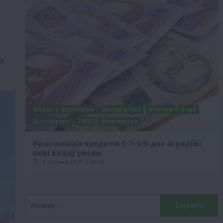
х
Бізнес
Економіка
Життя в селі
Новини
Події
Суспільство
ТОП1
Фермерство
ід
Пролонгація кредитів 5-7-9% для аграріїв:
нові кращі умови
4 Серпня 2026 о 08:58
Пошук: