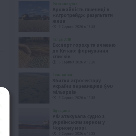
Рослиництво
Врожайність пшениці в
«Агротрейд»: результати
жнив
6 Серпня 2026 о 13:58
Галузі АПК
Експорт гороху та ячменю
до Китаю: формування
списків
6 Серпня 2026 о 13:28
Економіка
Збитки агросектору
України перевищили $90
мільярдів
6 Серпня 2026 о 12:58
Одещина
РФ атакувала судно з
українським зерном у
Чорному морі
6 Серпня 2026 о 12:28