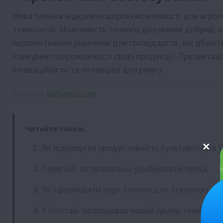
Нова техніка відкриває широкі можливості для агроп
технологій. Можливість точного дозування добрив, о
перспективним рішенням для господарств, які дбають
конкурентоспроможності своєї продукції. Презентац
інноваційність та потенціал для ринку.
Джерело:
latifundist.com
Читайте також:
Як підвищити продуктивність культиваторів Vä
Перегній: як правильно удобрювати город
Як сформувати парк техніки для технології no-
У Полтаві запрацював новий дилер техніки Fe