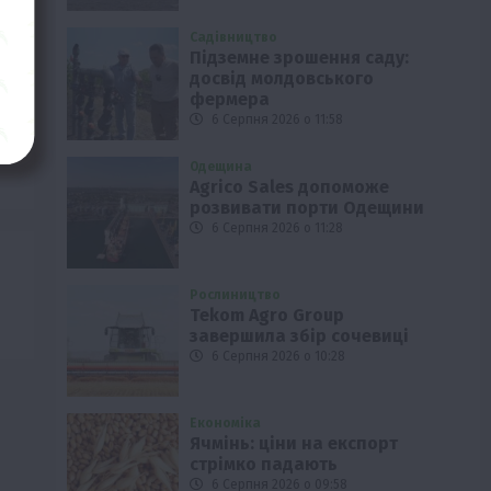
Садівництво
Підземне зрошення саду:
досвід молдовського
фермера
6 Серпня 2026 о 11:58
Одещина
Agrico Sales допоможе
розвивати порти Одещини
6 Серпня 2026 о 11:28
Рослиництво
Tekom Agro Group
завершила збір сочевиці
6 Серпня 2026 о 10:28
Економіка
Ячмінь: ціни на експорт
стрімко падають
6 Серпня 2026 о 09:58