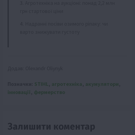
Агротехніка на аукціоні: понад 2,2 млн
грн стартової ціни
Надранні посіви озимого ріпаку: чи
варто знижувати густоту
Додав:
Olexandr Oliynyk
Позначки:
STIHL
,
агротехніка
,
акумулятори
,
інновації
,
фермерство
Залишити коментар