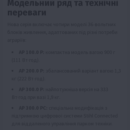
Модельний ряд та технічні
переваги
Нова серія включає чотири моделі 36-вольтних
блоків живлення, адаптованих під різні потреби
аграріїв:
AP 100.0 P:
компактна модель вагою 900 г
(111 Вт·год).
AP 200.0 P:
збалансований варіант вагою 1,3
кг (222 Вт·год).
AP 300.0 P:
найпотужніша версія на 333
Вт·год при вазі 1,9 кг.
AP 300.0 PC:
спеціальна модифікація з
підтримкою цифрової системи Stihl Connected
для віддаленого управління парком техніки.