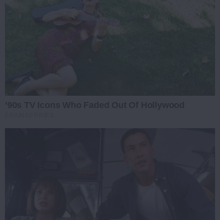
’90s TV Icons Who Faded Out Of Hollywood
BRAINBERRIES