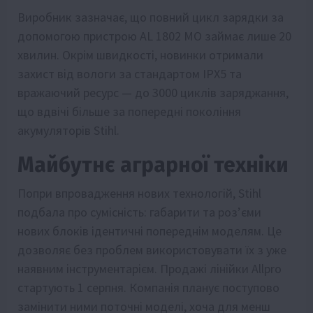
Виробник зазначає, що повний цикл зарядки за
допомогою пристрою AL 1802 MO займає лише 20
хвилин. Окрім швидкості, новинки отримали
захист від вологи за стандартом IPX5 та
вражаючий ресурс — до 3000 циклів заряджання,
що вдвічі більше за попередні покоління
акумуляторів Stihl.
Майбутнє аграрної техніки
Попри впровадження нових технологій, Stihl
подбала про сумісність: габарити та роз’єми
нових блоків ідентичні попереднім моделям. Це
дозволяє без проблем використовувати їх з уже
наявним інструментарієм. Продажі лінійки Allpro
стартують 1 серпня. Компанія планує поступово
замінити ними поточні моделі, хоча для менш