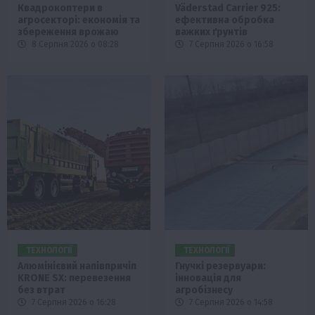
Квадрокоптери в
Väderstad Carrier 925:
агросекторі: економія та
ефективна обробка
збереження врожаю
важких ґрунтів
8 Серпня 2026 о 08:28
7 Серпня 2026 о 16:58
ТЕХНОЛОГІЇ
ТЕХНОЛОГІЇ
Алюмінієвий напівпричіп
Гнучкі резервуари:
KRONE SX: перевезення
інновація для
без втрат
агробізнесу
7 Серпня 2026 о 16:28
7 Серпня 2026 о 14:58