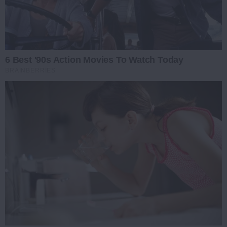
6 Best '90s Action Movies To Watch Today
BRAINBERRIES