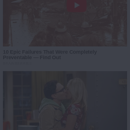
10 Epic Failures That Were Completely
Preventable — Find Out
BRAINBERRIES