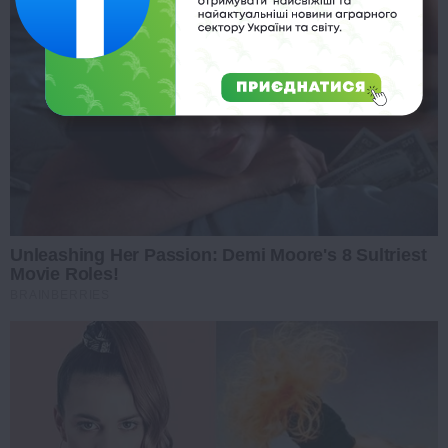
Unleashing Her Passion: Demi Moore's 8 Sultriest
Movie Roles!
BRAINBERRIES