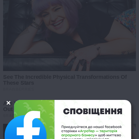
See The Incredible Physical Transformations Of
These Stars
BRAINBERRIES
Are You The Same Alone And With Others? Find
Out
BRAINBERRIES