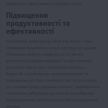
підвищити ефективність обробки садів.
Підвищення
продуктивності та
ефективності
Оновлений дефоліатор Ghibli від Rinieri стане
справжнім проривом у галузі догляду за садами.
Збільшена робоча поверхня до 2.3 метра
дозволить аграріям швидше та ефективніше
видаляти листя, що є ключовим етапом у
боротьбі з грибковими захворюваннями та
покращенні доступу сонячного світла до плодів.
За словами представників компанії, пневматична
технологія забезпечує делікатне та вибіркове
проріджування, мінімізуючи ризик пошкодження
рослин.