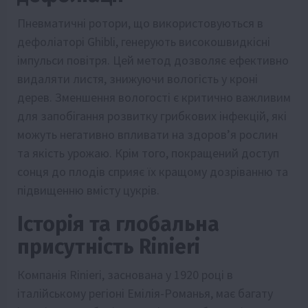
Пневматичні ротори, що використовуються в
дефоліаторі Ghibli, генерують високошвидкісні
імпульси повітря. Цей метод дозволяє ефективно
видаляти листя, знижуючи вологість у кроні
дерев. Зменшення вологості є критично важливим
для запобігання розвитку грибкових інфекцій, які
можуть негативно впливати на здоров’я рослин
та якість урожаю. Крім того, покращений доступ
сонця до плодів сприяє їх кращому дозріванню та
підвищенню вмісту цукрів.
Історія та глобальна
присутність Rinieri
Компанія Rinieri, заснована у 1920 році в
італійському регіоні Емілія-Романья, має багату