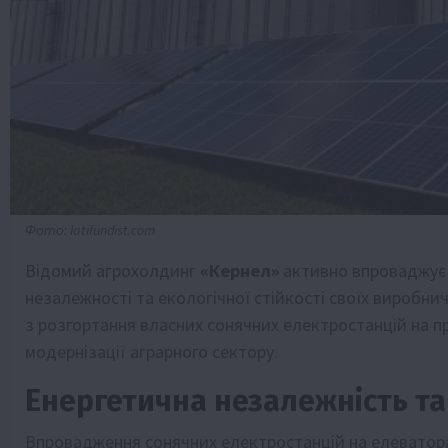
Фото: latifundist.com
Відомий агрохолдинг
«Кернел»
активно впроваджує 
незалежності та екологічної стійкості своїх виробн
з розгортання власних сонячних електростанцій на п
модернізації аграрного сектору.
Енергетична незалежність та 
Впровадження сонячних електростанцій на елевато