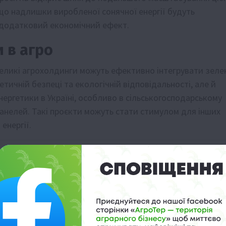
, що надлишки виробленої сонячної енергії будуть
 додатковий економічний ефект.
 в агро
великі агрохолдинги можуть ефективно інтегрувати зеле
етичній безпеці та екологічній відповідальності, але й
ергетики в Україні, особливо в сільськогосподарському
панелей. Такі проєкти можуть стати стимулом для інших
енергії.