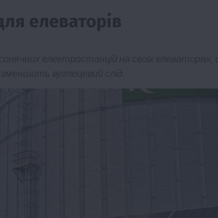
для елеваторів
сонячних електростанцій на своїх елеваторах,
зменшить вуглецевий слід.
Бізнес
Економіка
Життя в селі
Новини
Події
мерство
ТОП1
Фермерство
ну
Аграрії отримають кредити до 10 млн грн в
Sense Bank
4 Серпня 2026 о 12:08