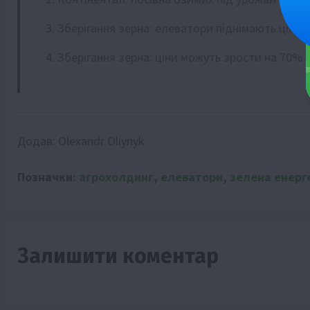
Зберігання зерна: елеватори піднімають ціни
Зберігання зерна: ціни можуть зрости на 70%
Додав:
Olexandr Oliynyk
Позначки:
агрохолдинг
,
елеватори
,
зелена енерг
Залишити коментар