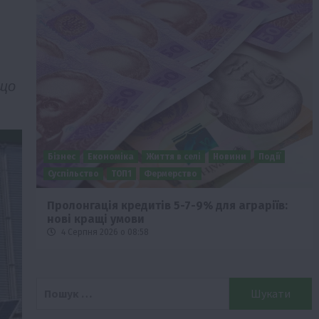
 що
Бізнес
Економіка
Життя в селі
Новини
Події
Суспільство
ТОП1
Фермерство
ід
Пролонгація кредитів 5-7-9% для аграріїв:
нові кращі умови
4 Серпня 2026 о 08:58
Пошук: