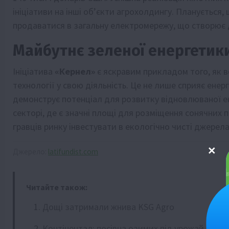
ініціативи на інші об’єкти агрохолдингу. Планується
продаватися в загальну електромережу, що створює
Майбутнє зеленої енергетики
Ініціатива
«Кернел»
є яскравим прикладом того, як 
технології у свою діяльність. Це не лише сприяє енерг
демонструє потенціал для розвитку відновлюваної ен
секторі, де є значні площі для розміщення сонячних 
гравців ринку інвестувати в екологічно чисті джерела 
Джерело:
latifundist.com
Читайте також:
Дощі затримали жнива KSG Agro
Контінентал: посівна озимих під урожай 2027