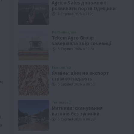
Agrico Sales допоможе
розвивати порти Одещини
6 Серпня 2026 о 11:28
Рослиництво
Tekom Agro Group
завершила збір сочевиці
6 Серпня 2026 о 10:28
Економіка
Ячмінь: ціни на експорт
стрімко падають
єм
6 Серпня 2026 о 09:58
Технології
Митниця: сканування
вагонів без зупинки
т,
6 Серпня 2026 о 09:28
в