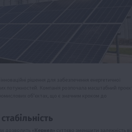
інноваційні рішення для забезпечення енергетичної
ичих потужностей. Компанія розпочала масштабний проєк
ромислових об’єктах, що є значним кроком до
стабільність
рах дозволить
«Кернел»
суттєво зменшити залежність ві