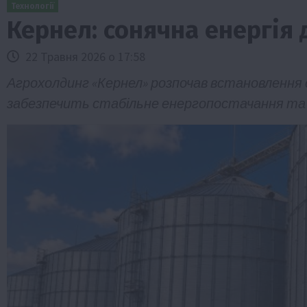
Технології
Кернел: сонячна енергія 
22 Травня 2026 о 17:58
Агрохолдинг «Кернел» розпочав встановлення 
забезпечить стабільне енергопостачання та 
спільство
Бізнес
Економіка
Суспільство
ТОП1
Фер
 оформити
Європейська спека вже впливає на ці
зерна
5 Серпня 2026 о 09:28