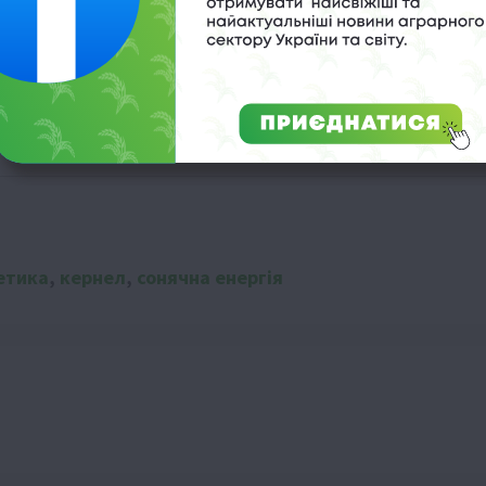
етика
,
кернел
,
сонячна енергія