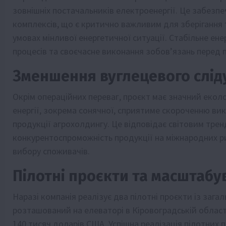
зовнішніх постачальників електроенергії. Це забезп
комплексів, що є критично важливим для зберігання 
умовах мінливої енергетичної ситуації. Стабільне ен
процесів та своєчасне виконання зобов’язань перед 
Зменшення вуглецевого слід
Окрім операційних переваг, проєкт має значний еко
енергії, зокрема сонячної, сприятиме скороченню ви
продукції агрохолдингу. Це відповідає світовим тре
конкурентоспроможність продукції на міжнародних ри
вибору споживачів.
Пілотні проєкти та масштабу
Наразі компанія реалізує два пілотні проєкти із зага
розташований на елеваторі в Кіровоградській області
140 тисяч доларів США. Успішна реалізація пілотних 