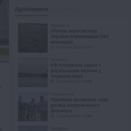
AgroНовини
Популярні
Економіка
Збитки агросектору
України перевищили $90
мільярдів
6 Серпня 2026 о 12:58
Одещина
РФ атакувала судно з
українським зерном у
Чорному морі
6 Серпня 2026 о 12:28
т
Садівництво
Підземне зрошення саду:
досвід молдовського
фермера
6 Серпня 2026 о 11:58
д
Одещина