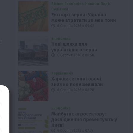
Бізнес
Економіка
Новини
Події
Політика
Експорт зерна: Україна
може втратити 30 млн тонн
6 Серпня 2026 о 09:02
Економіка
ні
Нові шляхи для
українського зерна
6 Серпня 2026 о 08:58
Харківщина
Харків: сезонні овочі
значно подешевшали
6 Серпня 2026 о 08:28
Економіка
Майбутнє агросектору:
дослідження презентують у
Києві
6 Серпня 2026 о 07:58