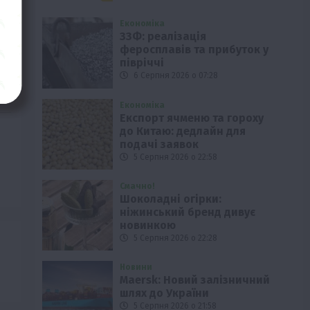
Економіка
ЗЗФ: реалізація
феросплавів та прибуток у
півріччі
6 Серпня 2026 о 07:28
Економіка
Експорт ячменю та гороху
до Китаю: дедлайн для
подачі заявок
5 Серпня 2026 о 22:58
Смачно!
Шоколадні огірки:
ніжинський бренд дивує
новинкою
5 Серпня 2026 о 22:28
Новини
Maersk: Новий залізничний
шлях до України
5 Серпня 2026 о 21:58