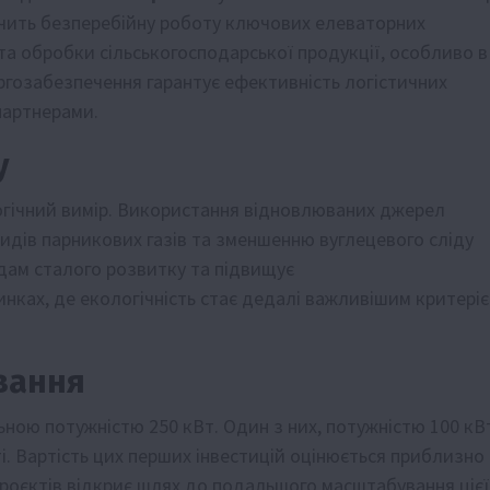
ечить безперебійну роботу ключових елеваторних
та обробки сільськогосподарської продукції, особливо в
ергозабезпечення гарантує ефективність логістичних
партнерами.
у
логічний вимір. Використання відновлюваних джерел
кидів парникових газів та зменшенню вуглецевого сліду
ндам сталого розвитку та підвищує
нках, де екологічність стає дедалі важливішим критері
вання
льною потужністю 250 кВт. Один з них, потужністю 100 кВ
. Вартість цих перших інвестицій оцінюється приблизно 
проєктів відкриє шлях до подальшого масштабування цієї