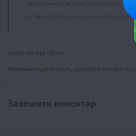
Поголів’я овець і кіз в Україні: тенденції півріч
Експорт м’яса ВРХ: Україна наростила валютн
Додав:
Olexandr Oliynyk
Позначки:
годівля телят
,
дріжджові постбіотики
Залишити коментар