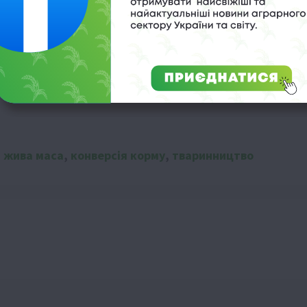
чя
ий виторг
,
жива маса
,
конверсія корму
,
тваринництво