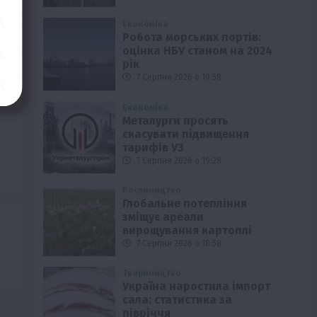
Економіка
Робота морських портів:
оцінка НБУ станом на 2024
рік
7 Серпня 2026 о 19:58
Економіка
Металурги просять
скасувати підвищення
тарифів УЗ
7 Серпня 2026 о 19:28
Рослиництво
Глобальне потепління
зміщує ареали
вирощування картоплі
7 Серпня 2026 о 18:58
Твариництво
Україна наростила імпорт
сала: статистика за
півріччя