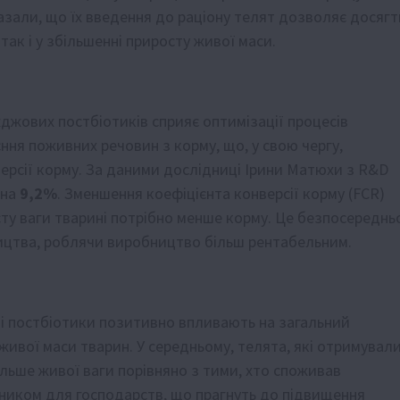
зали, що їх введення до раціону телят дозволяє досягт
так і у збільшенні приросту живої маси.
джових постбіотиків сприяє оптимізації процесів
ння поживних речовин з корму, що, у свою чергу,
ерсії корму. За даними дослідниці Ірини Матюхи з R&D
 на
9,2%
. Зменшення коефіцієнта конверсії корму (FCR)
ту ваги тварині потрібно менше корму. Це безпосереднь
ництва, роблячи виробництво більш рентабельним.
і постбіотики позитивно впливають на загальний
живої маси тварин. У середньому, телята, які отримувал
льше живої ваги порівняно з тими, хто споживав
зником для господарств, що прагнуть до підвищення