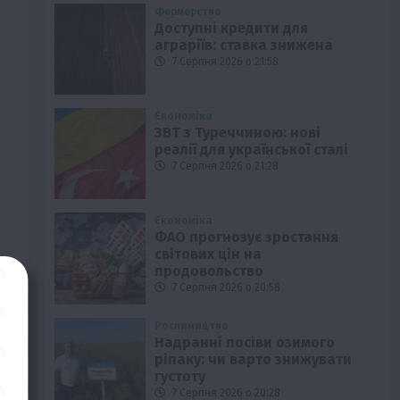
Фермерство
Доступні кредити для
аграріїв: ставка знижена
7 Серпня 2026 о 21:58
Економіка
ЗВТ з Туреччиною: нові
реалії для української сталі
7 Серпня 2026 о 21:28
Економіка
ФАО прогнозує зростання
світових цін на
продовольство
7 Серпня 2026 о 20:58
Рослиництво
Надранні посіви озимого
ріпаку: чи варто знижувати
густоту
7 Серпня 2026 о 20:28