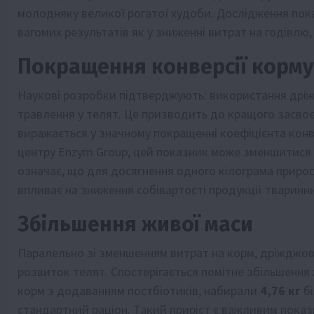
молодняку великої рогатої худоби. Дослідження пока
вагомих результатів як у зниженні витрат на годівлю, 
Покращення конверсії корму
Наукові розробки підтверджують: використання дріж
травлення у телят. Це призводить до кращого засвоє
виражається у значному покращенні коефіцієнта конв
центру Enzym Group, цей показник може зменшитися
означає, що для досягнення одного кілограма прирос
впливає на зниження собівартості продукції тварин
Збільшення живої маси
Паралельно зі зменшенням витрат на корм, дріжджов
розвиток телят. Спостерігається помітне збільшення 
корм з додаванням постбіотиків, набирали
4,76 кг
бі
стандартний раціон. Такий приріст є важливим пока