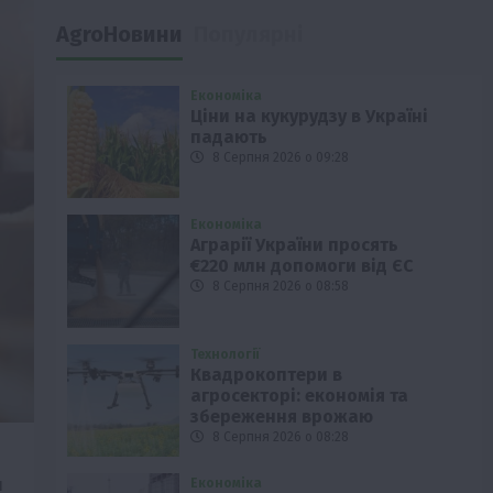
AgroНовини
Популярні
Економіка
Ціни на кукурудзу в Україні
падають
8 Серпня 2026 о 09:28
Економіка
Аграрії України просять
€220 млн допомоги від ЄС
8 Серпня 2026 о 08:58
Технології
Квадрокоптери в
агросекторі: економія та
збереження врожаю
8 Серпня 2026 о 08:28
я
Економіка