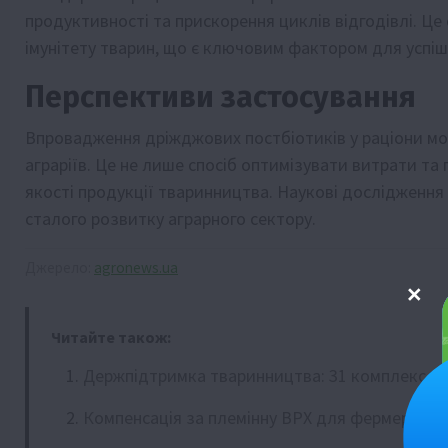
продуктивності та прискорення циклів відгодівлі. Це
імунітету тварин, що є ключовим фактором для успі
Перспективи застосування
Впровадження дріжджових постбіотиків у раціони мо
аграріїв. Це не лише спосіб оптимізувати витрати т
якості продукції тваринництва. Наукові дослідження
сталого розвитку аграрного сектору.
Джерело:
agronews.ua
Читайте також:
Держпідтримка тваринництва: 31 комплекс н
Компенсація за племінну ВРХ для фермерів Л