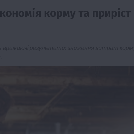
кономія корму та приріст
ь вражаючі результати: зниження витрат корм
.
изм
Бізнес
Новини
Поради
ТОП1
виняче
Як правильно підібрати розкидач добрив
залежно від площі поля та культур?
7 Серпня 2026 о 10:14