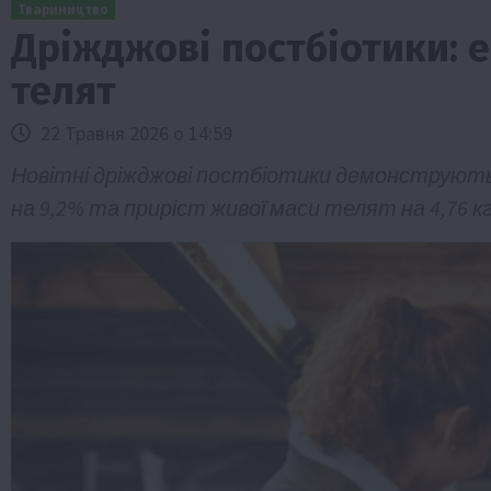
Твариництво
Дріжджові постбіотики: е
телят
22 Травня 2026 о 14:59
Новітні дріжджові постбіотики демонструют
на 9,2% та приріст живої маси телят на 4,76 кг
ини
Події
Наука
Новини
Події
Регіони
ТОП1
Тур
Фермерство
Франківщина
 млн грн від
У Карпатах виявили рідкісний гриб С
вухо
7 Серпня 2026 о 17:28