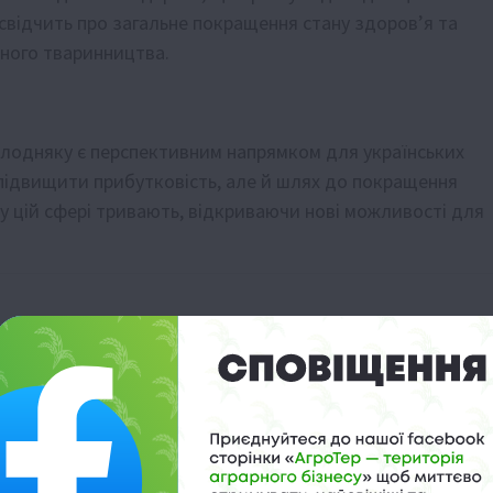
 свідчить про загальне покращення стану здоров’я та
шного тваринництва.
лодняку є перспективним напрямком для українських
а підвищити прибутковість, але й шлях до покращення
 у цій сфері тривають, відкриваючи нові можливості для
а компенсацію
ьвівщини