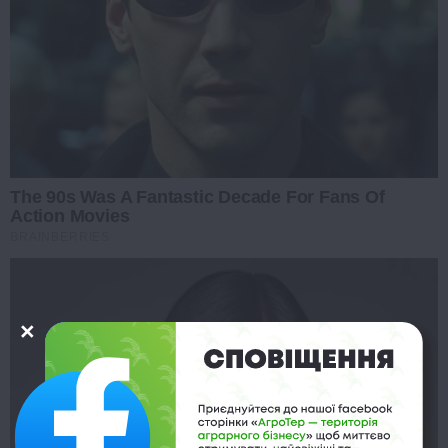
The 90s Was A Fantastic Decade For Fans Of
Action Movies
BRAINBERRIES