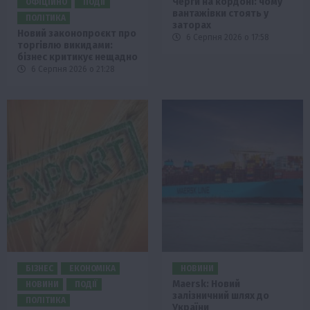
Черги на кордоні: чому
ОФІЦІЙНО
ПОДІЇ
вантажівки стоять у
ПОЛІТИКА
заторах
Новий законопроєкт про
6 Серпня 2026 о 17:58
торгівлю викидами:
бізнес критикує нещадно
6 Серпня 2026 о 21:28
БІЗНЕС
ЕКОНОМІКА
НОВИНИ
Maersk: Новий
НОВИНИ
ПОДІЇ
залізничний шлях до
ПОЛІТИКА
України