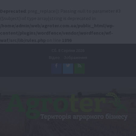
Deprecated
: preg_replace(): Passing null to parameter #3
($subject) of type array|string is deprecated in
/home/admin/web/agroter.com.ua/public_html/wp-
content/plugins/wordfence/vendor/wordfence/wf-
waf/src/lib/rules.php
on line
1896
Перейти
Сб. 8 Серпня 2026
до
Відео
Зображення
вмісту
Facebook
Twitter
Feed