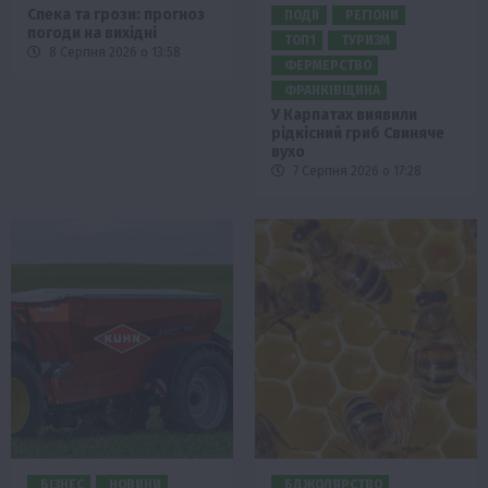
Спека та грози: прогноз
ПОДІЇ
РЕГІОНИ
погоди на вихідні
ТОП1
ТУРИЗМ
8 Серпня 2026 о 13:58
ФЕРМЕРСТВО
ФРАНКІВЩИНА
У Карпатах виявили
рідкісний гриб Свиняче
вухо
7 Серпня 2026 о 17:28
БІЗНЕС
НОВИНИ
БДЖОЛЯРСТВО