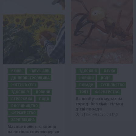
БІЗНЕС
ГАЛУЗІ АПК
ЗДОРОВ’Я
НАУКА
ДНІПРОПЕТРОВЩИНА
НОВИНИ
ПОДІЇ
ЖИТТЯ В СЕЛІ
ПОРАДИ
СУСПІЛЬСТВО
ЗДОРОВ’Я
НОВИНИ
ТОП1
ФЕРМЕРСТВО
Як позбутися мурах на
ПЕРЕРОБКА
ПОДІЇ
городі без хімії: тільки
РОСЛИНИЦТВО
дієві поради
ФЕРМЕРСТВО
31 Липня 2026 о 21:40
ХАРКІВЩИНА
Масове нашестя клопів
на посівах соняшнику: як