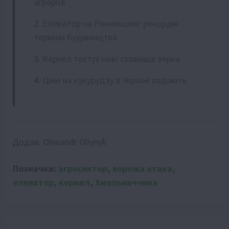
аграріїв
Елеватор на Рівненщині: рекордні
терміни будівництва
Кернел тестує нові сховища зерна
Ціни на кукурудзу в Україні падають
Додав:
Olexandr Oliynyk
Позначки:
агросектор
,
ворожа атака
,
елеватор
,
кернел
,
Хмельниччина