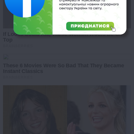
If Looks Could Kill, These Women Would Be On
Top
BRAINBERRIES
These 6 Movies Were So Bad That They Became
Instant Classics
BRAINBERRIES