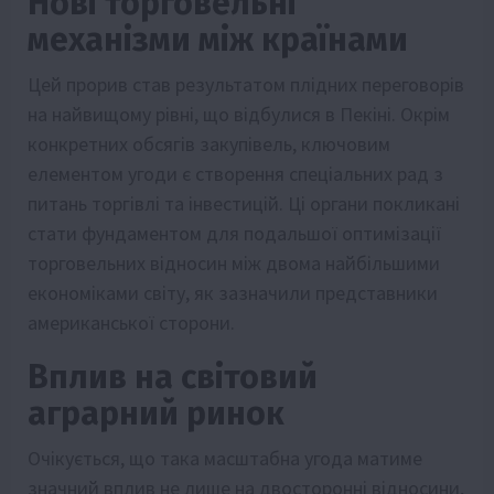
Нові торговельні
механізми між країнами
Цей прорив став результатом плідних переговорів
на найвищому рівні, що відбулися в Пекіні. Окрім
конкретних обсягів закупівель, ключовим
елементом угоди є створення спеціальних рад з
питань торгівлі та інвестицій. Ці органи покликані
стати фундаментом для подальшої оптимізації
торговельних відносин між двома найбільшими
економіками світу, як зазначили представники
американської сторони.
Вплив на світовий
аграрний ринок
Очікується, що така масштабна угода матиме
значний вплив не лише на двосторонні відносини,