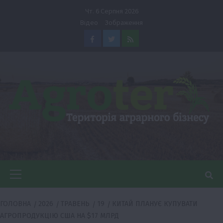
Перейти
Чт. 6 Серпня 2026
до
Відео
Зображення
вмісту
Facebook
Twitter
Feed
Головне
меню
ГОЛОВНА
2026
ТРАВЕНЬ
19
КИТАЙ ПЛАНУЄ КУПУВАТИ
АГРОПРОДУКЦІЮ США НА $17 МЛРД