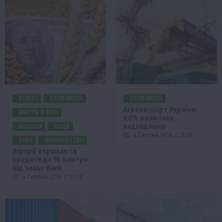
БІЗНЕС
ЕКОНОМІКА
ЕКОНОМІКА
Агроекспорт України:
ЖИТТЯ В СЕЛІ
60% валютних
надходжень
НОВИНИ
ПОДІЇ
4 Серпня 2026 о 11:58
ТОП1
ФЕРМЕРСТВО
Аграрії отримають
кредити до 10 млн грн
від Sense Bank
4 Серпня 2026 о 12:08