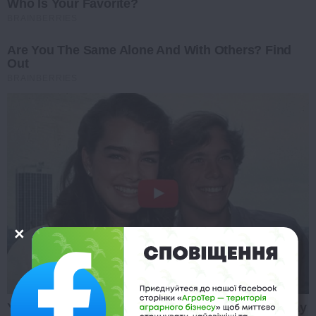
Who Is Your Favorite?
BRAINBERRIES
Are You The Same Alone And With Others? Find
Out
BRAINBERRIES
You'll Be Amazed By The Blue Lagoon Stars Today