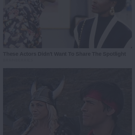
These Actors Didn't Want To Share The Spotlight
BRAINBERRIES