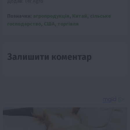
Додав:
Ter Agro
Позначки:
агропродукція
,
Китай
,
сільське
господарство
,
США
,
торгівля
Залишити коментар