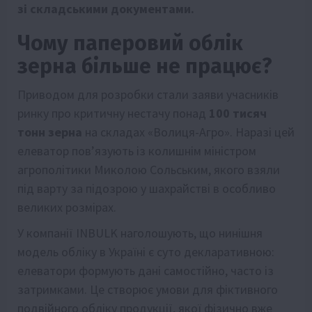
зі складськими документами.
Чому паперовий облік
зерна більше не працює?
Приводом для розробки стали заяви учасників
ринку про критичну нестачу понад
100 тисяч
тонн зерна
на складах «Волиця-Агро». Наразі цей
елеватор пов’язують із колишнім міністром
агрополітики Миколою Сольським, якого взяли
під варту за підозрою у шахрайстві в особливо
великих розмірах.
У компанії INBULK наголошують, що нинішня
модель обліку в Україні є суто декларативною:
елеватори формують дані самостійно, часто із
затримками. Це створює умови для фіктивного
подвійного обліку продукції, якої фізично вже