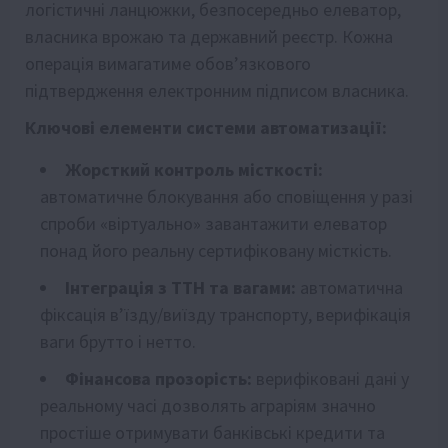
логістичні ланцюжки, безпосередньо елеватор,
власника врожаю та державний реєстр. Кожна
операція вимагатиме обов’язкового
підтвердження електронним підписом власника.
Ключові елементи системи автоматизації:
Жорсткий контроль місткості:
автоматичне блокування або сповіщення у разі
спроби «віртуально» завантажити елеватор
понад його реальну сертифіковану місткість.
Інтеграція з ТТН та вагами:
автоматична
фіксація в’їзду/виїзду транспорту, верифікація
ваги брутто і нетто.
Фінансова прозорість:
верифіковані дані у
реальному часі дозволять аграріям значно
простіше отримувати банківські кредити та