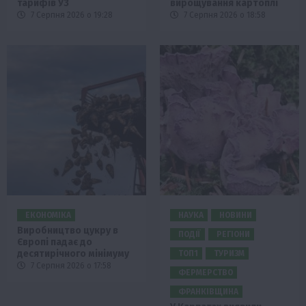
тарифів УЗ
вирощування картоплі
7 Серпня 2026 о 19:28
7 Серпня 2026 о 18:58
ЕКОНОМІКА
НАУКА
НОВИНИ
Виробництво цукру в
ПОДІЇ
РЕГІОНИ
Європі падає до
десятирічного мінімуму
ТОП1
ТУРИЗМ
7 Серпня 2026 о 17:58
ФЕРМЕРСТВО
ФРАНКІВЩИНА