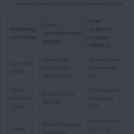
страхувати посіви під заставу реального зерна.
Нова
Стара
Параметр
цифрова
(декларативна)
контролю
модель
модель
(INBULK)
Самостійно
Автоматично
Внесення
складом (із
в реальному
даних
затримкою)
часі
Роль
Підтверджує
Дізнається за
власника
кожну дію
фактом
зерна
ЕЦП
Мінімальний
Високий (випуск
Ризик
(прозора
фіктивних