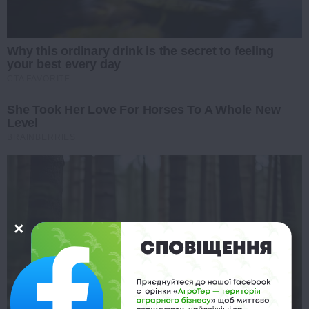
Why this ordinary drink is the secret to feeling
your best every day
CTA FAVORITE
She Took Her Love For Horses To A Whole New
Level
BRAINBERRIES