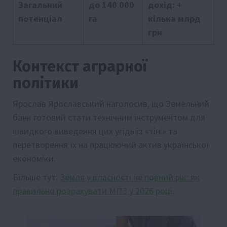
Загальний
до 140 000
дохід: +
потенціал
га
кілька млрд
грн
Контекст аграрної
політики
Ярослав Ярославський наголосив, що Земельний
банк готовий стати технічним інструментом для
швидкого виведення цих угідь із «тіні» та
перетворення їх на працюючий актив української
економіки.
Більше тут:
Земля у власності не повний рік: як
правильно розрахувати МПЗ у 2026 році
.