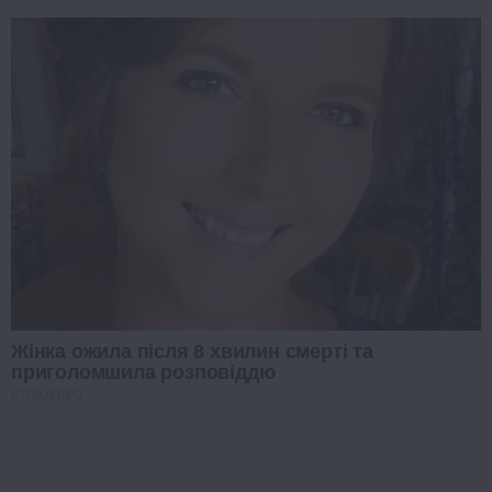
Жінка ожила після 8 хвилин смерті та
приголомшила розповіддю
PROZORO