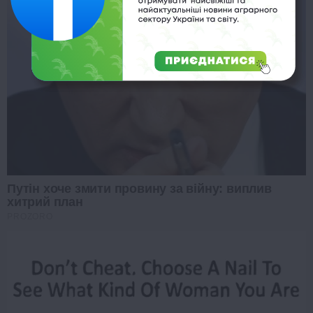
Путін хоче змити провину за війну: виплив
хитрий план
PROZORO