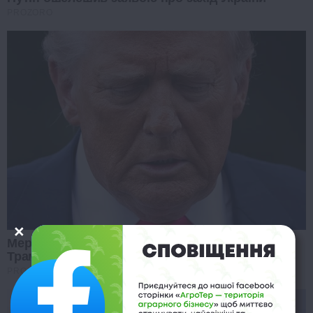
PROZORO
Мережу сколихнули нові заяви про здоров'я
Трампа: що відомо
PROZORO