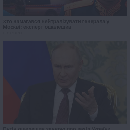
Хто намагався нейтралізувати генерала у
Москві: експерт ошалешив
PROZORO
Путін ошелешив заявою про захід України