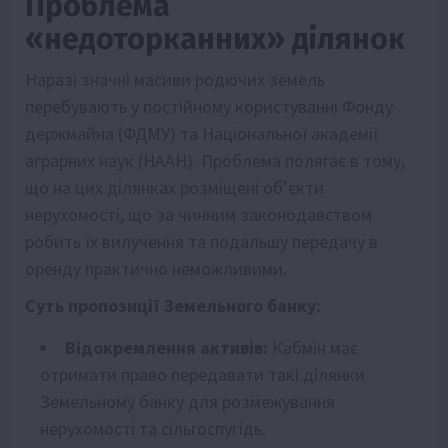
Проблема
«недоторканних» ділянок
Наразі значні масиви родючих земель
перебувають у постійному користуванні Фонду
держмайна (ФДМУ) та Національної академії
аграрних наук (НААН). Проблема полягає в тому,
що на цих ділянках розміщені об’єкти
нерухомості, що за чинним законодавством
робить їх вилучення та подальшу передачу в
оренду практично неможливими.
Суть пропозиції Земельного банку:
Відокремлення активів:
Кабмін має
отримати право передавати такі ділянки
Земельному банку для розмежування
нерухомості та сільгоспугідь.