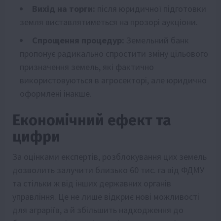
Вихід на торги:
після юридичної підготовки
земля виставлятиметься на прозорі аукціони.
Спрощення процедур:
Земельний банк
пропонує радикально спростити зміну цільового
призначення земель, які фактично
використовуються в агросекторі, але юридично
оформлені інакше.
Економічний ефект та
цифри
За оцінками експертів, розблокування цих земель
дозволить залучити близько 60 тис. га від ФДМУ
та стільки ж від інших державних органів
управління. Це не лише відкриє нові можливості
для аграріїв, а й збільшить надходження до