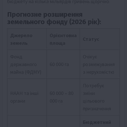
бюджету на кілька мільярдів гривень щорічно.
Прогнозне розширення
земельного фонду (2026 рік):
Джерело
Орієнтовна
Статус
земель
площа
Фонд
Очікує
державного
60 000 га
розмежування
майна (ФДМУ)
з нерухомістю
Потребує
НААН та інші
60 000 – 80
зміни
органи
000 га
цільового
призначення
Бюджетний