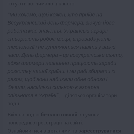
готують ще чимало цікавого.
“Ми хочемо, щоб кожен, хто приїде на
Всеукраїнський день фермера, відчув: його
робота має значення. Українські аграрії
створюють робочі місця, впроваджують
технології і не зупиняються навіть у важкі
часи. День фермера – це всеукраїнське свято,
адже фермери невпинно працюють заради
розвитку нашої країни. І ми раді збирати їх
разом, щоб вони надихали одне одного і
бачили, наскільки сильною є аграрна
спільнота в Україні”
, – діляться організатори
події.
Вхід на подію
безкоштовний
за умови
попередньої реєстрації на сайті.
Ознайомитися з деталями та
зареєструватися