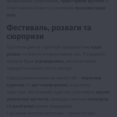
професійних спортсменів,
тракторний футбол
із
гігантським м’ячем та захопливе
екскаваторне
шоу
.
Фестиваль, розваги та
сюрпризи
Протягом дня на території працюватиме
парк
розваг
та багато інтерактивних зон. Розважати
аграріїв буде
агроворожка
, яка позитивно
зарядить кожного гостя локації.
Серед розважальних активностей –
перегони
курочок
та
арт-перформанс
із розпису
трактора. На головній сцені виступатимуть
відомі
українські артисти
, проводитимуться
конкурси
та розіграші
цінних подарунків.
І це лише частина програми – організатори