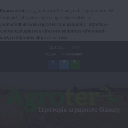
Deprecated
: preg_replace(): Passing null to parameter #3
($subject) of type array|string is deprecated in
/home/admin/web/agroter.com.ua/public_html/wp-
content/plugins/wordfence/vendor/wordfence/wf-
waf/src/lib/rules.php
on line
1896
Перейти
Сб. 8 Серпня 2026
до
Відео
Зображення
вмісту
Facebook
Twitter
Feed