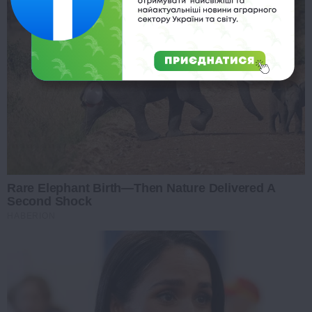
Rare Elephant Birth—Then Nature Delivered A
Second Shock
HABERION