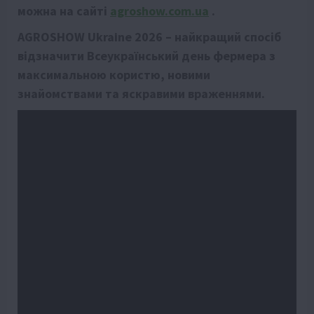
можна на сайті
agroshow.com.ua
.
AGROSHOW Ukraine 2026 – найкращий спосіб
відзначити Всеукраїнський день фермера з
максимальною користю, новими
знайомствами та яскравими враженнями.