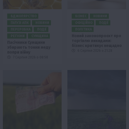
БДЖОЛЯРСТВО
БІЗНЕС
НОВИНИ
ГАЛУЗІ АПК
НОВИНИ
ОФІЦІЙНО
ПОДІЇ
ПЕРЕРОБКА
ПОДІЇ
ПОЛІТИКА
Новий законопроєкт про
РЕГІОНИ
СУМЩИНА
торгівлю викидами:
Пасічники Сумщини
бізнес критикує нещадно
збирають тонни меду
6 Серпня 2026 о 21:28
попри війну
7 Серпня 2026 о 08:58