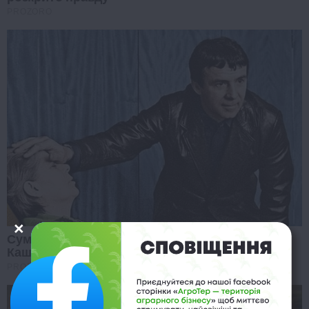
PROZORO
Сумний фінал життя гіпнотизера
Кашпіровського
PROZORO