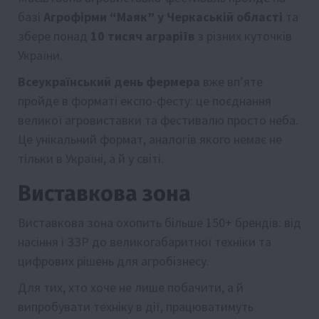
базі
Агрофірми “Маяк” у Черкаській області
та
збере понад
10 тисяч
аграріїв
з різних куточків
України.
Всеукраїнський день фермера
вже вп’яте
пройде в форматі експо-фесту: це поєднання
великої агровиставки та фестивалю просто неба.
Це унікальний формат, аналогів якого немає не
тільки в Україні, а й у світі.
Виставкова зона
Виставкова зона охопить більше 150+ брендів: від
насіння і ЗЗР до великогабаритної техніки та
цифрових рішень для агробізнесу.
Для тих, хто хоче не лише побачити, а й
випробувати техніку в дії, працюватимуть