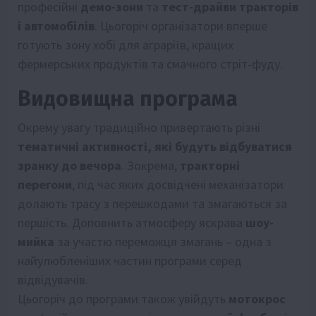
професійні
демо-зони
та
тест-драйви
тракторів
і автомобілів
. Цьогоріч організатори вперше
готують зону хобі для аграріїв, кращих
фермерських продуктів та смачного стріт-фуду.
Видовищна програма
Окрему увагу традиційно привертають різні
тематичні активності, які будуть відбуватися
зранку до вечора
. Зокрема,
тракторні
перегони
, під час яких досвідчені механізатори
долають трасу з перешкодами та змагаються за
першість. Доповнить атмосферу яскрава
шоу-
мийка
за участю переможця змагань – одна з
найулюбленіших частин програми серед
відвідувачів.
Цьогоріч до програми також увійдуть
мотокрос