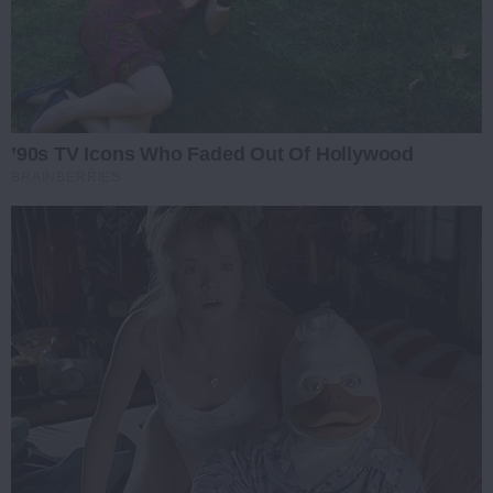
’90s TV Icons Who Faded Out Of Hollywood
BRAINBERRIES