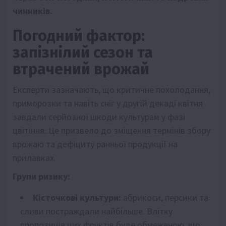
чинників.
Погодний фактор:
запізнілий сезон та
втрачений врожай
Експерти зазначають, що критичне похолодання,
приморозки та навіть сніг у другій декаді квітня
завдали серйозної шкоди культурам у фазі
цвітіння. Це призвело до зміщення термінів збору
врожаю та дефіциту ранньої продукції на
прилавках.
Групи ризику:
Кісточкові культури:
абрикоси, персики та
сливи постраждали найбільше. Влітку
пропозиція цих фруктів буде обмеженою, що