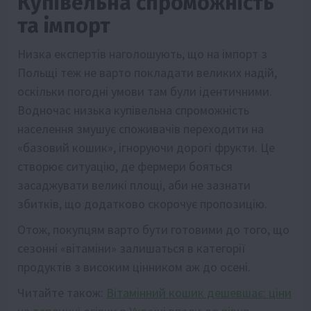
Купівельна спроможність
та імпорт
Низка експертів наголошують, що на імпорт з
Польщі теж не варто покладати великих надій,
оскільки погодні умови там були ідентичними.
Водночас низька купівельна спроможність
населення змушує споживачів переходити на
«базовий кошик», ігноруючи дорогі фрукти. Це
створює ситуацію, де фермери бояться
засаджувати великі площі, аби не зазнати
збитків, що додатково скорочує пропозицію.
Отож, покупцям варто бути готовими до того, що
сезонні «вітаміни» залишаться в категорії
продуктів з високим цінником аж до осені.
Читайте також:
Вітамінний кошик дешевшає: ціни