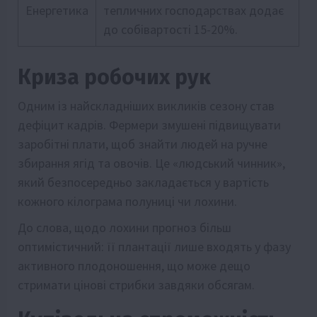
Енергетика
тепличних господарствах додає
до собівартості 15-20%.
Криза робочих рук
Одним із найскладніших викликів сезону став
дефіцит кадрів. Фермери змушені підвищувати
заробітні плати, щоб знайти людей на ручне
збирання ягід та овочів. Це «людський чинник»,
який безпосередньо закладається у вартість
кожного кілограма полуниці чи лохини.
До слова, щодо лохини прогноз більш
оптимістичний: її плантації лише входять у фазу
активного плодоношення, що може дещо
стримати цінові стрибки завдяки обсягам.