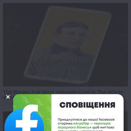
The Rarest And Most Valuable Card In The Whole
World
BRAINBERRIES