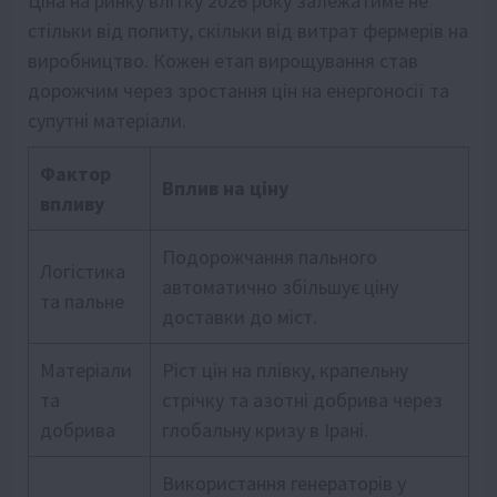
Ціна на ринку влітку 2026 року залежатиме не
стільки від попиту, скільки від витрат фермерів на
виробництво. Кожен етап вирощування став
дорожчим через зростання цін на енергоносії та
супутні матеріали.
Фактор
Вплив на ціну
впливу
Подорожчання пального
Логістика
автоматично збільшує ціну
та пальне
доставки до міст.
Матеріали
Ріст цін на плівку, крапельну
та
стрічку та азотні добрива через
добрива
глобальну кризу в Ірані.
Використання генераторів у