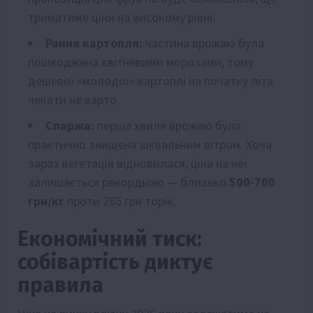
триматиме ціни на високому рівні.
Рання картопля:
частина врожаю була
пошкоджена квітневими морозами, тому
дешевої «молодої» картоплі на початку літа
чекати не варто.
Спаржа:
перша хвиля врожаю була
практично знищена шквальним вітром. Хоча
зараз вегетація відновилася, ціна на неї
залишається рекордною — близько
500-700
грн/кг
проти 285 грн торік.
Економічний тиск:
собівартість диктує
правила