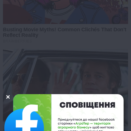
Busting Movie Myths! Common Clichés That Don't
Reflect Reality
BRAINBERRIES