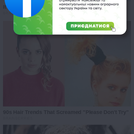
It Might Be Quentin Tarantino's Last Movie
BRAINBERRIES
90s Hair Trends That Screamed "Please Don't Try"
BRAINBERRIES