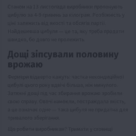
Станом на 13 листопада виробники пропонують
цибулю за 4-9 гривень за кілограм. Розбіжність у
ціні залежить від якості та обсягів партії.
Найдешевша цибуля — це та, яку треба продати
швидко, бо довго не пролежить.
Дощі зіпсували половину
врожаю
Фермери відверто кажуть: частка некондиційної
цибулі цього року вдвічі більша, ніж минулого.
Затяжні дощі під час збирання врожаю зробили
свою справу. Овочі намокли, постраждала якість,
а це означає одне — така цибуля не придатна для
тривалого зберігання.
Що робити виробникам? Тримати у сховищі