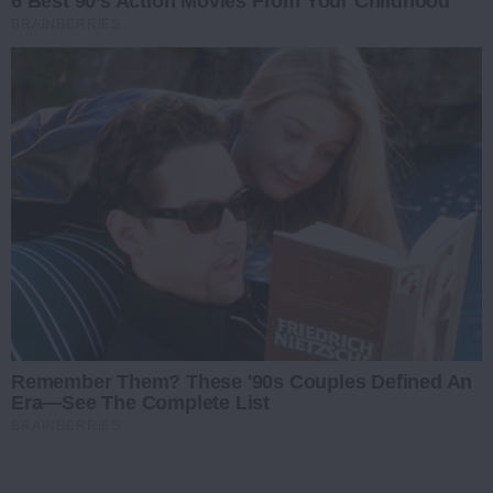
6 Best 90’s Action Movies From Your Childhood
BRAINBERRIES
Remember Them? These '90s Couples Defined An
Era—See The Complete List
BRAINBERRIES