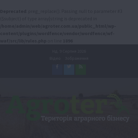
Deprecated
: preg_replace(): Passing null to parameter #3
($subject) of type array|string is deprecated in
/home/admin/web/agroter.com.ua/public_html/wp-
content/plugins/wordfence/vendor/wordfence/wf-
waf/src/lib/rules.php
on line
1896
Перейти
Нд. 9 Серпня 2026
до
Відео
Зображення
вмісту
Facebook
Twitter
Feed