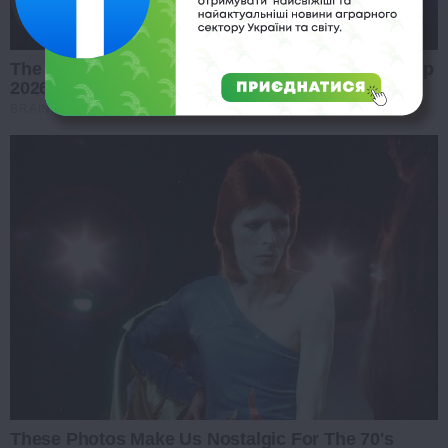
The Most Surprising Things About FIFA World Cup
2026
BRAINBERRIES
These Photos Make Us Nostalgic For The 70's