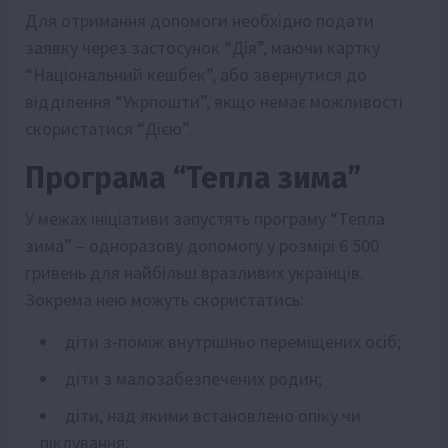
Для отримання допомоги необхідно подати
заявку через застосунок “Дія”, маючи картку
“Національний кешбек”, або звернутися до
відділення “Укрпошти”, якщо немає можливості
скористатися “Дією”.
Програма “Тепла зима”
У межах ініціативи запустять програму “Тепла
зима” – одноразову допомогу у розмірі 6 500
гривень для найбільш вразливих українців.
Зокрема нею можуть скористатись:
діти з-поміж внутрішньо переміщених осіб;
діти з малозабезпечених родин;
діти, над якими встановлено опіку чи
піклування;