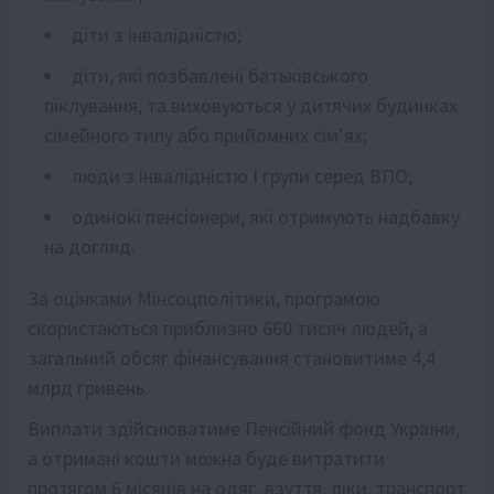
діти з інвалідністю;
діти, які позбавлені батьківського
піклування, та виховуються у дитячих будинках
сімейного типу або прийомних сім’ях;
люди з інвалідністю І групи серед ВПО;
одинокі пенсіонери, які отримують надбавку
на догляд.
За оцінками Мінсоцполітики, програмою
скористаються приблизно 660 тисяч людей, а
загальний обсяг фінансування становитиме 4,4
млрд гривень.
Виплати здійснюватиме Пенсійний фонд України,
а отримані кошти можна буде витратити
протягом 6 місяців на одяг, взуття, ліки, транспорт