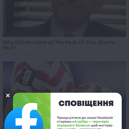
Why Did He Leave At The Peak Of This Show's
Run?
BRAINBERRIES