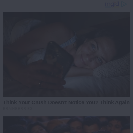
Think Your Crush Doesn't Notice You? Think Again
BRAINBERRIES