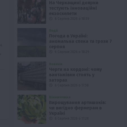
На Черкащині доярки
тестують інноваційні
екзоскелети
6 Серпня 2026 о 18:59
Події
Погода в Україні:
аномальна спека та грози 7
н.
серпня
,
6 Серпня 2026 о 18:29
Новини
Черги на кордоні: чому
вантажівки стоять у
заторах
6 Серпня 2026 о 17:58
Вінниччина
Вирощування артишоків:
чи вигідно фермерам в
Україні
6 Серпня 2026 о 17:28