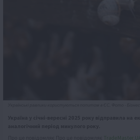
Українські равлики користуються попитом в ЄС. Фото - Бізнес.
Україна у січні-вересні 2025 року відправила на 
аналогічний період минулого року.
Про це повідомляє Про це повідомляє
TradeMaster.U