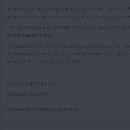
Водночас у грошовому еквіваленті експорт зріс на 1
молюсків протягом трьох кварталів 2025 року були Литв
Імпорт молюсків за дев’ять місяців 2025 року сягнув 
такий самий період.
На ввезення молюсків з-за кордону Україна витратила
Найбільшими постачальниками молюсків на вітчизняний
Чилі (24,5%) та Франція (16,5%).
Додав:
Марія Просто
Джерело:
AgroTer
Позначки:
молюски
,
равлики