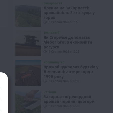
Закарпаття
Лохина на Закарпатті:
врожайність 3 кг з куща у
горах
6 Серпня 2026 о 16:58
Технології
Як Cropwise допомагає
Alebor Group економити
ресурси
6 Серпня 2026 о 16:28
Рослиництво
Врожай цукрових буряків у
Німеччині: антирекорд з
1990 року
6 Серпня 2026 о 15:58
Регіони
Закарпаття: рекордний
врожай чорниці цьогоріч
6 Серпня 2026 о 15:28