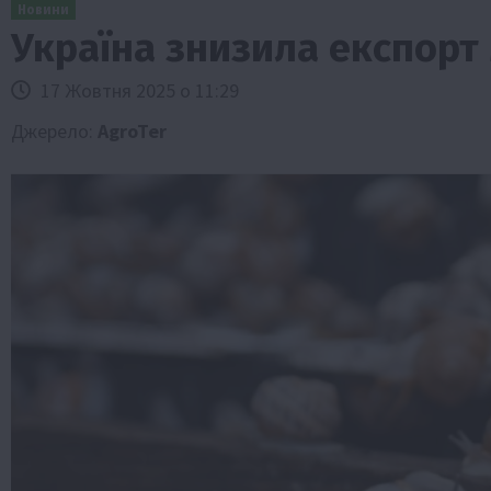
Новини
Україна знизила експорт
17 Жовтня 2025 о 11:29
Джерело:
AgroTer
Бізнес
Галузі АПК
Економіка
Новини
Под
Рослиництво
Суспільство
ТОП1
Фермерст
Кредити для аграріїв під заставу вро
новою програмою від Уряду
1 Серпня 2026 о 11:58