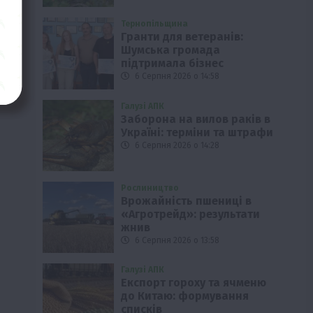
Тернопільщина
Гранти для ветеранів:
Шумська громада
підтримала бізнес
6 Серпня 2026 о 14:58
Галузі АПК
Заборона на вилов раків в
Україні: терміни та штрафи
6 Серпня 2026 о 14:28
Рослиництво
Врожайність пшениці в
«Агротрейд»: результати
жнив
6 Серпня 2026 о 13:58
Галузі АПК
Експорт гороху та ячменю
до Китаю: формування
списків