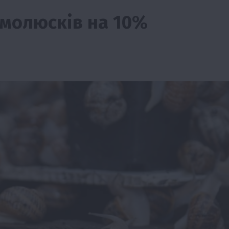
 молюсків на 10%
ії
Бізнес
Новини
Офіційно
Події
Суспільство
во
ТОП1
Фермерство
жаю за
Оренда садової ділянки: як усе оформити
легально та без проблем
5 Серпня 2026 о 20:14