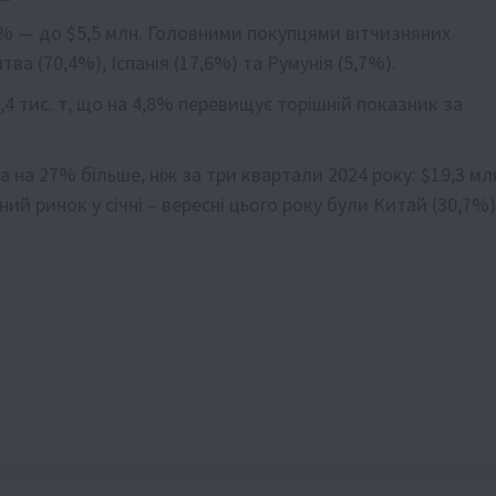
0% — до $5,5 млн. Головними покупцями вітчизняних
а (70,4%), Іспанія (17,6%) та Румунія (5,7%).
4,4 тис. т, що на 4,8% перевищує торішній показник за
 на 27% більше, ніж за три квартали 2024 року: $19,3 мл
 ринок у січні – вересні цього року були Китай (30,7%)